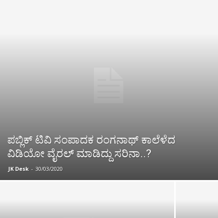
ಪಬ್ಲಿಕ್ ಟಿವಿ ಸಂಪಾದಕ ರಂಗನಾಥ್ ಕಾಲೆಳೆದ
ವಿಡಿಯೋ ವೈರಲ್ ಮಾಡಿದ್ದು ಸರಿನಾ..?
JK Desk
-
30/03/2020