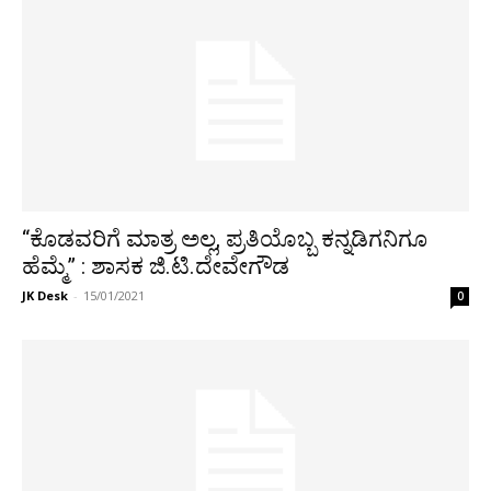
“ಕೊಡವರಿಗೆ ಮಾತ್ರ ಅಲ್ಲ, ಪ್ರತಿಯೊಬ್ಬ ಕನ್ನಡಿಗನಿಗೂ
ಹೆಮ್ಮೆ” : ಶಾಸಕ ಜಿ.ಟಿ.ದೇವೇಗೌಡ
JK Desk
-
15/01/2021
0