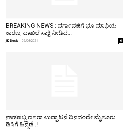
BREAKING NEWS : ವರ್ಗಾವಣೆಗೆ ಭೂ ಮಾಫಿಯ
ಕಾರಣ; ದಾಖಲೆ ಸಾಕ್ಷಿ ನೀಡಿದ...
JK Desk
-
09/06/2021
0
ನಾಡಹಬ್ಬ ದಸರಾ ಉದ್ಘಾಟನೆ ದಿನದಂದೇ ಮೈಸೂರು
ಡಿಸಿಗೆ ಹಿನ್ನೆಡೆ..!