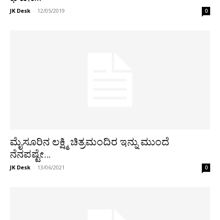
JK Desk
-
12/05/2019
0
ಮೈಸೂರಿನ ಲಕ್ಷ್ಮಿ ಚಿತ್ರಮಂದಿರ ಇನ್ನು ಮುಂದೆ
ನೆನಪಷ್ಟೇ…
JK Desk
-
13/06/2021
0