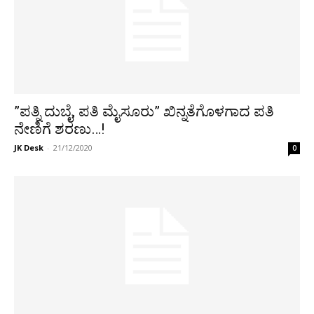
”ಪತ್ನಿ ದುಬೈ, ಪತಿ ಮೈಸೂರು” ಖಿನ್ನತೆಗೊಳಗಾದ ಪತಿ
ನೇಣಿಗೆ ಶರಣು…!
JK Desk
-
21/12/2020
0