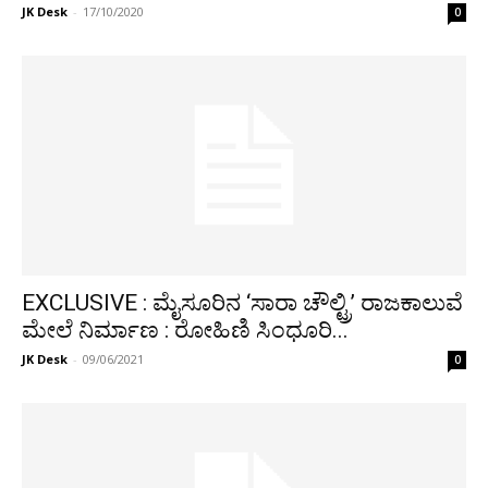
JK Desk
-
17/10/2020
0
EXCLUSIVE : ಮೈಸೂರಿನ ‘ಸಾರಾ ಚೌಲ್ಟ್ರಿ’ ರಾಜಕಾಲುವೆ
ಮೇಲೆ ನಿರ್ಮಾಣ : ರೋಹಿಣಿ ಸಿಂಧೂರಿ...
JK Desk
-
09/06/2021
0