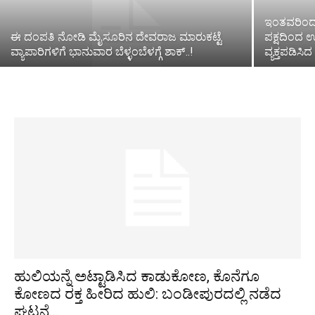
ಇಂತವರಿಂದ ಪಕ
ಈ ದಂಪತಿ ನೋಡಿ ಮೈಸೂರಿನ ದೇವರಾಜ ಮಾರುಕಟ್ಟೆ
ಪಕ್ಷದಿಂದ ಉ
ವ್ಯಾಪಾರಿಗಳಿಗೆ ಭಾನುವಾರ ಬೆಳ್ಳಂಬೆಳಗ್ಗೆ ಶಾಕ್..!
ವ್ಯಕ್ತಪಡಿಸಿ
ಹುಲಿಯನ್ನೆ ಅಟ್ಟಾಡಿಸಿದ ಕಾಡುಕೋಣ, ಕೊನೆಗೂ
ಕೋಣದ ರಕ್ತ ಹೀರಿದ ಹುಲಿ: ಬಂಡೀಪುರದಲ್ಲಿ ನಡೆದ
ಘಟನೆ...