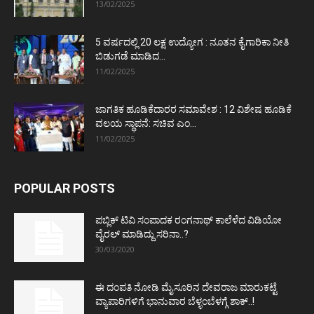
13/02/2025
5 ವರ್ಷದಲ್ಲಿ 20 ಲಕ್ಷ ಉದ್ಯೋಗ : ನೂತನ ಕೈಗಾರಿಕಾ ನೀತಿ
ಬಿಡುಗಡೆ ಮಾಡಿದ...
11/02/2025
ಜಾಗತಿಕ ಹೂಡಿಕೆದಾರರ ಸಮಾವೇಶ : 12 ವಿಶೇಷ ಹೂಡಿಕೆ
ವಲಯ ಸ್ಥಾಪನೆ: ಸಚಿವ ಎಂ...
11/02/2025
POPULAR POSTS
ಪಬ್ಲಿಕ್ ಟಿವಿ ಸಂಪಾದಕ ರಂಗನಾಥ್ ಕಾಲೆಳೆದ ವಿಡಿಯೋ
ವೈರಲ್ ಮಾಡಿದ್ದು ಸರಿನಾ..?
30/03/2020
ಈ ದಂಪತಿ ನೋಡಿ ಮೈಸೂರಿನ ದೇವರಾಜ ಮಾರುಕಟ್ಟೆ
ವ್ಯಾಪಾರಿಗಳಿಗೆ ಭಾನುವಾರ ಬೆಳ್ಳಂಬೆಳಗ್ಗೆ ಶಾಕ್..!