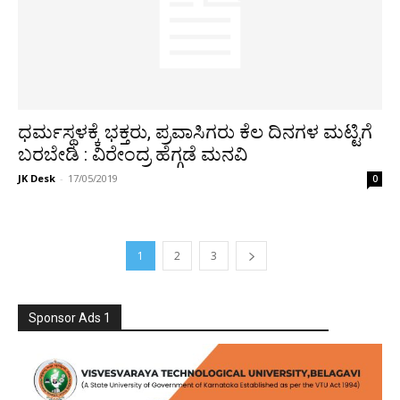
ಧರ್ಮಸ್ಥಳಕ್ಕೆ ಭಕ್ತರು, ಪ್ರವಾಸಿಗರು ಕೆಲ ದಿನಗಳ ಮಟ್ಟಿಗೆ
ಬರಬೇಡಿ : ವಿರೇಂದ್ರ ಹೆಗ್ಗಡೆ ಮನವಿ
JK Desk
-
17/05/2019
0
1
2
3
Sponsor Ads 1