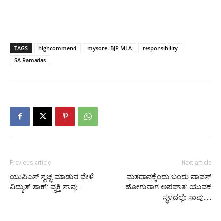
TAGS
highcommend
mysore- BJP MLA
responsibility
SA Ramadas
Previous article
Next article
ಯುಪಿಎಸ್ ಸ್ವಚ್ಛ ಮಾಡುವ ವೇಳೆ
ಮತದಾನಕ್ಕೆಂದು ಬಂದು ವಾಪಸ್
ವಿದ್ಯುತ್ ಶಾಕ್: ವ್ಯಕ್ತಿ ಸಾವು…
ಹೋಗುವಾಗ ಅಪಘಾತ: ಯುವಕ
ಸ್ಥಳದಲ್ಲೇ ಸಾವು…..