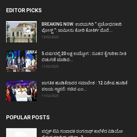
EDITOR PICKS
BREAKING NOW: ಉದಯಗಿರಿ “ ಪ್ರಚೋಧನಕಾರಿ
ಪೋಸ್ಟ್‌ “: ಜಾಮೀನು ಕೋರಿ ಕೋರ್ಟ್‌ ಮೊರೆ...
13/02/2025
5 ವರ್ಷದಲ್ಲಿ 20 ಲಕ್ಷ ಉದ್ಯೋಗ : ನೂತನ ಕೈಗಾರಿಕಾ ನೀತಿ
ಬಿಡುಗಡೆ ಮಾಡಿದ...
11/02/2025
ಜಾಗತಿಕ ಹೂಡಿಕೆದಾರರ ಸಮಾವೇಶ : 12 ವಿಶೇಷ ಹೂಡಿಕೆ
ವಲಯ ಸ್ಥಾಪನೆ: ಸಚಿವ ಎಂ...
11/02/2025
POPULAR POSTS
ಪಬ್ಲಿಕ್ ಟಿವಿ ಸಂಪಾದಕ ರಂಗನಾಥ್ ಕಾಲೆಳೆದ ವಿಡಿಯೋ