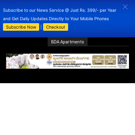
Subscribe to our News Service @ Just Rs. 399/- per Year
and Get Daily Updates Directly to Your Mobile Phones
Subscribe Now
|
Checkout
BDA Apartments