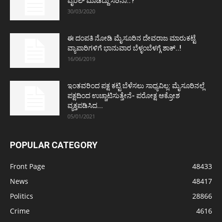
ವೈರಲ್ ಮಾಡಿದ್ದು ಸರಿನಾ..?
30/03/2020
ಈ ದಂಪತಿ ನೋಡಿ ಮೈಸೂರಿನ ದೇವರಾಜ ಮಾರುಕಟ್ಟೆ
ವ್ಯಾಪಾರಿಗಳಿಗೆ ಭಾನುವಾರ ಬೆಳ್ಳಂಬೆಳಗ್ಗೆ ಶಾಕ್..!
16/06/2019
ಇಂತವರಿಂದ ಪಕ್ಷ ಕಟ್ಟಿ ಬೆಳೆಸಲು ಸಾಧ್ಯವಿಲ್ಲ: ಮೈಸೂರಿನಲ್ಲೆ
ಪಕ್ಷದಿಂದ ಉಚ್ಚಾಟಿಸುತ್ತೇನೆ- ಪರೋಕ್ಷ ಆಕ್ರೋಶ
ವ್ಯಕ್ತಪಡಿಸಿದ...
05/01/2021
POPULAR CATEGORY
Front Page
48433
News
48417
Politics
28866
Crime
4616