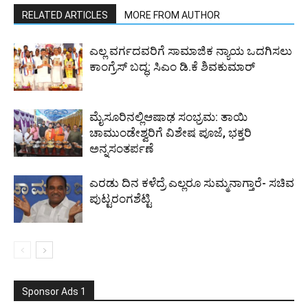
RELATED ARTICLES
MORE FROM AUTHOR
ಎಲ್ಲ ವರ್ಗದವರಿಗೆ ಸಾಮಾಜಿಕ ನ್ಯಾಯ ಒದಗಿಸಲು
ಕಾಂಗ್ರೆಸ್ ಬದ್ಧ: ಸಿಎಂ ಡಿ.ಕೆ ಶಿವಕುಮಾರ್
ಮೈಸೂರಿನಲ್ಲಿಆಷಾಢ ಸಂಭ್ರಮ: ತಾಯಿ
ಚಾಮುಂಡೇಶ್ವರಿಗೆ ವಿಶೇಷ ಪೂಜೆ, ಭಕ್ತರಿ
ಅನ್ನಸಂತರ್ಪಣೆ
ಎರಡು ದಿನ ಕಳೆದ್ರೆ ಎಲ್ಲರೂ ಸುಮ್ಮನಾಗ್ತಾರೆ- ಸಚಿವ
ಪುಟ್ಟರಂಗಶೆಟ್ಟಿ
Sponsor Ads 1