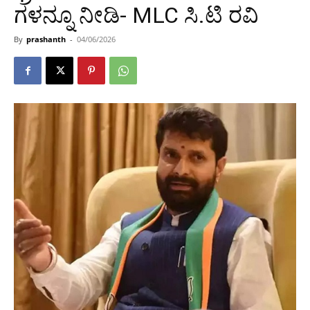
ಗಳನ್ನೂ ನೀಡಿ- MLC ಸಿ.ಟಿ ರವಿ
By
prashanth
-
04/06/2026