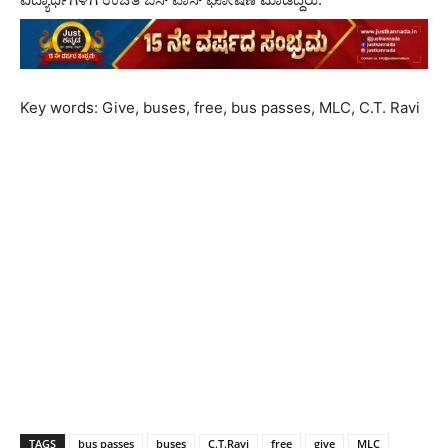
Key words: Give, buses, free, bus passes, MLC, C.T. Ravi
TAGS
bus passes
buses
C.T.Ravi
free
give
MLC