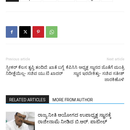
Previous article
Next article
ಸ್ಪೀಕರ್ ಕೆಲಸ ತೃಪ್ತಿ ತಂದಿದೆ: ಖಾತೆ ಬಗ್ಗೆ
ಕೆಪಿಸಿಸಿ ಅಧ್ಯಕ್ಷ ಸ್ಥಾನದ ಜೊತೆಗೆ ಮಂತ್ರಿ
ನಿರೀಕ್ಷೆಯಿಲ್ಲ- ಸಚಿವ ಯು.ಟಿ ಖಾದರ್
ಸ್ಥಾನ ಇರಬೇಕಿತ್ತು- ಸಚಿವ ಸತೀಶ್
ಜಾರಕಿಹೊಳಿ
RELATED ARTICLES
MORE FROM AUTHOR
ರಾಜ್ಯ ನೀತಿ ಆಯೋಗದ ಉಪಾಧ್ಯಕ್ಷ ಸ್ಥಾನಕ್ಕೆ
ರಾಜೀನಾಮೆ ನೀಡಿದ ಬಿ.ಆರ್. ಪಾಟೀಲ್