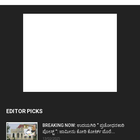
EDITOR PICKS
BREAKING NOW: ಉದಯಗಿರಿ “ ಪ್ರಚೋಧನಕಾರಿ
ಪೋಸ್ಟ್‌ “: ಜಾಮೀನು ಕೋರಿ ಕೋರ್ಟ್‌ ಮೊರೆ...
13/02/2025