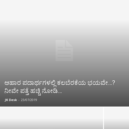
ಆಹಾರ ಪದಾರ್ಥಗಳಲ್ಲಿ ಕಲಬೆರಕೆಯ ಭಯವೇ…?
ನೀವೇ ಪತ್ತೆ ಹಚ್ಚಿ ನೋಡಿ…
JK Desk
-
23/07/2019