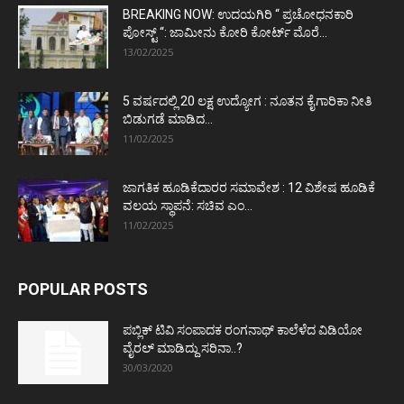
BREAKING NOW: ಉದಯಗಿರಿ “ ಪ್ರಚೋಧನಕಾರಿ
ಪೋಸ್ಟ್‌ “: ಜಾಮೀನು ಕೋರಿ ಕೋರ್ಟ್‌ ಮೊರೆ...
13/02/2025
5 ವರ್ಷದಲ್ಲಿ 20 ಲಕ್ಷ ಉದ್ಯೋಗ : ನೂತನ ಕೈಗಾರಿಕಾ ನೀತಿ
ಬಿಡುಗಡೆ ಮಾಡಿದ...
11/02/2025
ಜಾಗತಿಕ ಹೂಡಿಕೆದಾರರ ಸಮಾವೇಶ : 12 ವಿಶೇಷ ಹೂಡಿಕೆ
ವಲಯ ಸ್ಥಾಪನೆ: ಸಚಿವ ಎಂ...
11/02/2025
POPULAR POSTS
ಪಬ್ಲಿಕ್ ಟಿವಿ ಸಂಪಾದಕ ರಂಗನಾಥ್ ಕಾಲೆಳೆದ ವಿಡಿಯೋ
ವೈರಲ್ ಮಾಡಿದ್ದು ಸರಿನಾ..?
30/03/2020