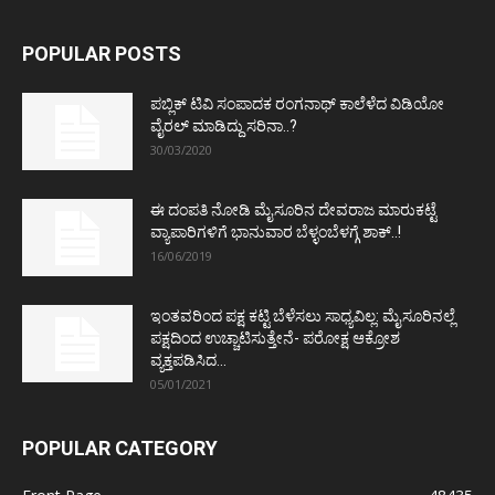
POPULAR POSTS
ಪಬ್ಲಿಕ್ ಟಿವಿ ಸಂಪಾದಕ ರಂಗನಾಥ್ ಕಾಲೆಳೆದ ವಿಡಿಯೋ
ವೈರಲ್ ಮಾಡಿದ್ದು ಸರಿನಾ..?
30/03/2020
ಈ ದಂಪತಿ ನೋಡಿ ಮೈಸೂರಿನ ದೇವರಾಜ ಮಾರುಕಟ್ಟೆ
ವ್ಯಾಪಾರಿಗಳಿಗೆ ಭಾನುವಾರ ಬೆಳ್ಳಂಬೆಳಗ್ಗೆ ಶಾಕ್..!
16/06/2019
ಇಂತವರಿಂದ ಪಕ್ಷ ಕಟ್ಟಿ ಬೆಳೆಸಲು ಸಾಧ್ಯವಿಲ್ಲ: ಮೈಸೂರಿನಲ್ಲೆ
ಪಕ್ಷದಿಂದ ಉಚ್ಚಾಟಿಸುತ್ತೇನೆ- ಪರೋಕ್ಷ ಆಕ್ರೋಶ
ವ್ಯಕ್ತಪಡಿಸಿದ...
05/01/2021
POPULAR CATEGORY