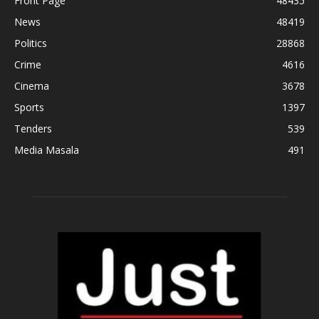
Front Page
48435
News
48419
Politics
28868
Crime
4616
Cinema
3678
Sports
1397
Tenders
539
Media Masala
491