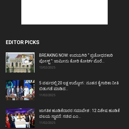
EDITOR PICKS
BREAKING NOW: ಉದಯಗಿರಿ “ ಪ್ರಚೋಧನಕಾರಿ
ಪೋಸ್ಟ್‌ “: ಜಾಮೀನು ಕೋರಿ ಕೋರ್ಟ್‌ ಮೊರೆ...
13/02/2025
5 ವರ್ಷದಲ್ಲಿ 20 ಲಕ್ಷ ಉದ್ಯೋಗ : ನೂತನ ಕೈಗಾರಿಕಾ ನೀತಿ
ಬಿಡುಗಡೆ ಮಾಡಿದ...
11/02/2025
ಜಾಗತಿಕ ಹೂಡಿಕೆದಾರರ ಸಮಾವೇಶ : 12 ವಿಶೇಷ ಹೂಡಿಕೆ
ವಲಯ ಸ್ಥಾಪನೆ: ಸಚಿವ ಎಂ...
11/02/2025