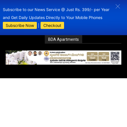
Subscribe to our News Service @ Just Rs. 399/- per Year
and Get Daily Updates Directly to Your Mobile Phones
Subscribe Now
|
Checkout
BDA Apartments