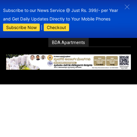
Subscribe to our News Service @ Just Rs. 399/- per Year
and Get Daily Updates Directly to Your Mobile Phones
Subscribe Now
|
Checkout
BDA Apartments