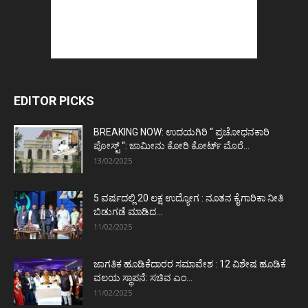
EDITOR PICKS
BREAKING NOW: ಉದಯಗಿರಿ “ ಪ್ರಚೋಧನಕಾರಿ
ಪೋಸ್ಟ್‌ “: ಜಾಮೀನು ಕೋರಿ ಕೋರ್ಟ್‌ ಮೊರೆ...
13/02/2025
5 ವರ್ಷದಲ್ಲಿ 20 ಲಕ್ಷ ಉದ್ಯೋಗ : ನೂತನ ಕೈಗಾರಿಕಾ ನೀತಿ
ಬಿಡುಗಡೆ ಮಾಡಿದ...
11/02/2025
ಜಾಗತಿಕ ಹೂಡಿಕೆದಾರರ ಸಮಾವೇಶ : 12 ವಿಶೇಷ ಹೂಡಿಕೆ
ವಲಯ ಸ್ಥಾಪನೆ: ಸಚಿವ ಎಂ...
11/02/2025