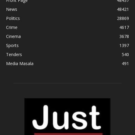
Front Page
48437
News
48421
Politics
28869
Crime
4617
Cinema
3678
Sports
1397
Tenders
540
Media Masala
491