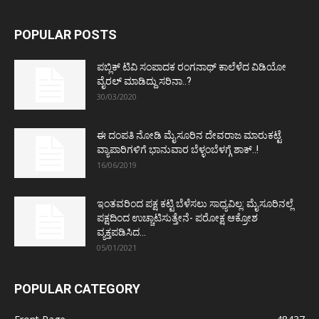
POPULAR POSTS
ಪಬ್ಲಿಕ್ ಟಿವಿ ಸಂಪಾದಕ ರಂಗನಾಥ್ ಕಾಲೆಳೆದ ವಿಡಿಯೋ
ವೈರಲ್ ಮಾಡಿದ್ದು ಸರಿನಾ..?
30/03/2020
ಈ ದಂಪತಿ ನೋಡಿ ಮೈಸೂರಿನ ದೇವರಾಜ ಮಾರುಕಟ್ಟೆ
ವ್ಯಾಪಾರಿಗಳಿಗೆ ಭಾನುವಾರ ಬೆಳ್ಳಂಬೆಳಗ್ಗೆ ಶಾಕ್..!
16/06/2019
ಇಂತವರಿಂದ ಪಕ್ಷ ಕಟ್ಟಿ ಬೆಳೆಸಲು ಸಾಧ್ಯವಿಲ್ಲ: ಮೈಸೂರಿನಲ್ಲೆ
ಪಕ್ಷದಿಂದ ಉಚ್ಚಾಟಿಸುತ್ತೇನೆ- ಪರೋಕ್ಷ ಆಕ್ರೋಶ
ವ್ಯಕ್ತಪಡಿಸಿದ...
05/01/2021
POPULAR CATEGORY