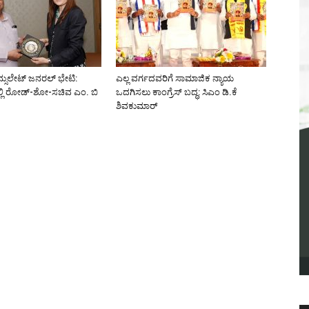
್ಸುಲೇಟ್ ಜನರಲ್ ಭೇಟಿ:
ಎಲ್ಲ ವರ್ಗದವರಿಗೆ ಸಾಮಾಜಿಕ ನ್ಯಾಯ
್ಲಿ ರೋಡ್-ಶೋ-ಸಚಿವ ಎಂ. ಬಿ
ಒದಗಿಸಲು ಕಾಂಗ್ರೆಸ್ ಬದ್ಧ: ಸಿಎಂ ಡಿ.ಕೆ
ಶಿವಕುಮಾರ್