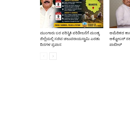
ಮುಂಗಾರು ಬರ ಪರಿಸ್ಥಿತಿ ಪರಿಶೀಲನೆಗೆ ಮಂಡ್ಯ
ಅಮೆರಿಕದ ಕಾನ
ಜಿಲ್ಲೆಯಲ್ಲಿ ಸಚಿವ ಚಲುವರಾಯಸ್ವಾಮಿ ಎರಡು
ಅಕ್ಟೋಬರ್ ನಲ
ದಿನಗಳ ಪ್ರವಾಸ
ಪಾಟೀಲ್