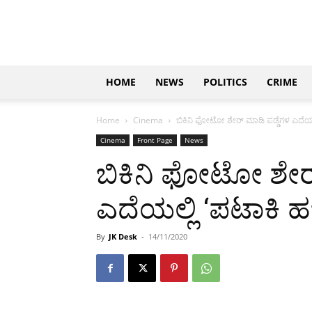
Updates
|
ಕನ್ನಡ
ನ್ಯೂಸ್
|
ಜಸ್ಟ್
HOME
NEWS
POLITICS
CRIME
ಕನ್ನಡ
Home
Cinema
ಬಿಕಿನಿ ಫೋಟೋ ಶೇರ್ ಮಾಡಿ ಪಡ್ಡೆಗಳ ಎದೆಯಲ್ಲ
Cinema
Front Page
News
ಬಿಕಿನಿ ಫೋಟೋ ಶೇರ್
ಎದೆಯಲ್ಲಿ ‘ಪಟಾಕಿ ಹ
By
JK Desk
-
14/11/2020