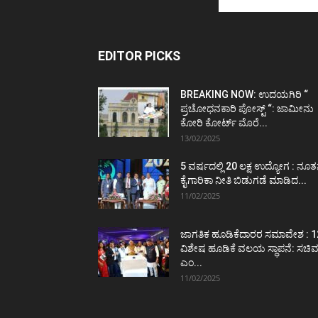
EDITOR PICKS
BREAKING NOW: ಉದಯಗಿರಿ “
ಪ್ರಚೋಧನಕಾರಿ ಪೋಸ್ಟ್‌ “: ಜಾಮೀನು
ಕೋರಿ ಕೋರ್ಟ್‌ ಮೊರೆ...
13/02/2025
5 ವರ್ಷದಲ್ಲಿ 20 ಲಕ್ಷ ಉದ್ಯೋಗ : ನೂ
ಕೈಗಾರಿಕಾ ನೀತಿ ಬಿಡುಗಡೆ ಮಾಡಿದ...
11/02/2025
ಜಾಗತಿಕ ಹೂಡಿಕೆದಾರರ ಸಮಾವೇಶ : 1
ವಿಶೇಷ ಹೂಡಿಕೆ ವಲಯ ಸ್ಥಾಪನೆ: ಸಚಿ
ಎಂ...
11/02/2025