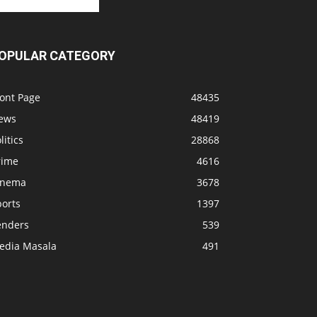
OPULAR CATEGORY
ront Page
48435
ews
48419
litics
28868
rime
4616
inema
3678
ports
1397
enders
539
edia Masala
491