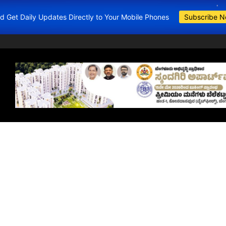
and Get Daily Updates Directly to Your Mobile Phones
Subscribe 
BDA Apartment