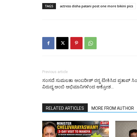
TAGS
actress disha patani post one more bikini pics
Previous article
ಸಂಸದೆ ಸುಮಲತಾ ಅಂಬರೀಶ್ ರನ್ನ ಟೀಕಿಸಿದ ಪ್ರತಾಪ್ ಸಿ
ವಿರುದ್ಧ ಅಂಬಿ ಅಭಿಮಾನಿಗಳಿಂದ ಆಕ್ರೋಶ…
RELATED ARTICLES
MORE FROM AUTHOR