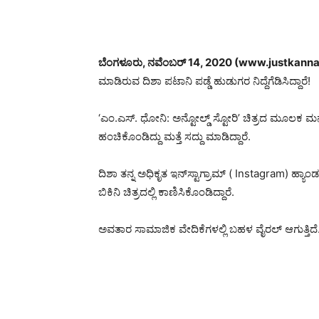
ಬೆಂಗಳೂರು, ನವೆಂಬರ್ 14, 2020 (www.justkanna
ಮಾಡಿರುವ ದಿಶಾ ಪಟಾನಿ ಪಡ್ಡೆ ಹುಡುಗರ ನಿದ್ದೆಗೆಡಿಸಿದ್ದಾರೆ!
‘ಎಂ.ಎಸ್. ಧೋನಿ: ಅನ್ಟೋಲ್ಡ್ ಸ್ಟೋರಿ’ ಚಿತ್ರದ ಮೂಲಕ ಮನೆ ಮ
ಹಂಚಿಕೊಂಡಿದ್ದು ಮತ್ತೆ ಸದ್ದು ಮಾಡಿದ್ದಾರೆ.
ದಿಶಾ ತನ್ನ ಅಧಿಕೃತ ಇನ್‌ಸ್ಟಾಗ್ರಾಮ್ ( Instagram) ಹ್ಯಾಂಡ
ಬಿಕಿನಿ ಚಿತ್ರದಲ್ಲಿ ಕಾಣಿಸಿಕೊಂಡಿದ್ದಾರೆ.
ಅವತಾರ ಸಾಮಾಜಿಕ ವೇದಿಕೆಗಳಲ್ಲಿ ಬಹಳ ವೈರಲ್ ಆಗುತ್ತಿದೆ. ದ