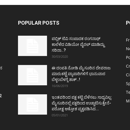
POPULAR POSTS
P
ಪಬ್ಲಿಕ್ ಟಿವಿ ಸಂಪಾದಕ ರಂಗನಾಥ್
F
ಕಾಲೆಳೆದ ವಿಡಿಯೋ ವೈರಲ್ ಮಾಡಿದ್ದು
N
ಸರಿನಾ..?
30/03/2020
Po
C
ತನ
ಈ ದಂಪತಿ ನೋಡಿ ಮೈಸೂರಿನ ದೇವರಾಜ
ಮಾರುಕಟ್ಟೆ ವ್ಯಾಪಾರಿಗಳಿಗೆ ಭಾನುವಾರ
C
ಬೆಳ್ಳಂಬೆಳಗ್ಗೆ ಶಾಕ್..!
S
16/06/2019
T
2
ಇಂತವರಿಂದ ಪಕ್ಷ ಕಟ್ಟಿ ಬೆಳೆಸಲು ಸಾಧ್ಯವಿಲ್ಲ:
M
ವ
ಮೈಸೂರಿನಲ್ಲೆ ಪಕ್ಷದಿಂದ ಉಚ್ಚಾಟಿಸುತ್ತೇನೆ-
ಪರೋಕ್ಷ ಆಕ್ರೋಶ ವ್ಯಕ್ತಪಡಿಸಿದ...
05/01/2021