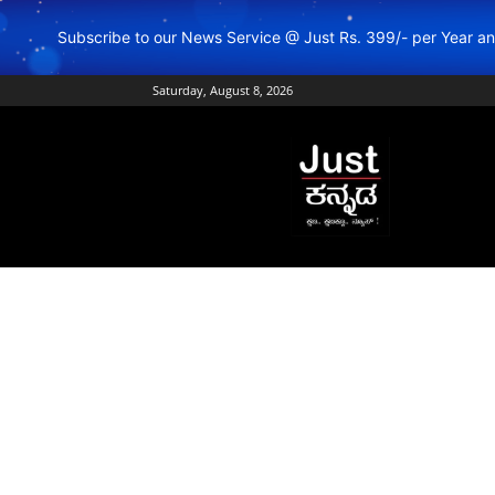
Subscribe to our News Service @ Just Rs. 399/- per Year 
Saturday, August 8, 2026
Just
Kannada
–
Online
Kannada
News
|
Breaking
Kannada
News
|
Karnataka
News
|
Live