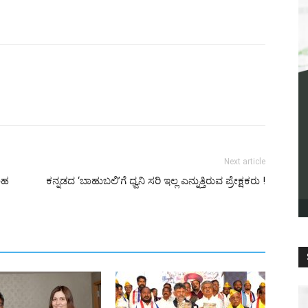
Next article
ಂಹ
ಕನ್ನಡದ ‘ಬಾಹುಬಲಿ’ಗೆ ಧ್ವನಿ ಸರಿ ಇಲ್ಲ ಎನ್ನುತ್ತಿರುವ ಪ್ರೇಕ್ಷಕರು !