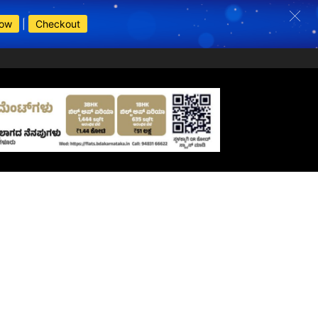
Now
|
Checkout
s