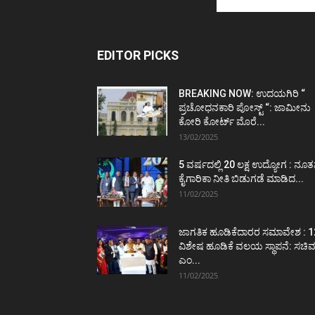
EDITOR PICKS
BREAKING NOW: ಉದಯಗಿರಿ “
ಪ್ರಚೋಧನಕಾರಿ ಪೋಸ್ಟ್‌ “: ಜಾಮೀನು
ಕೋರಿ ಕೋರ್ಟ್‌ ಮೊರೆ...
13/02/2025
5 ವರ್ಷದಲ್ಲಿ 20 ಲಕ್ಷ ಉದ್ಯೋಗ : ನೂ
ಕೈಗಾರಿಕಾ ನೀತಿ ಬಿಡುಗಡೆ ಮಾಡಿದ...
11/02/2025
ಜಾಗತಿಕ ಹೂಡಿಕೆದಾರರ ಸಮಾವೇಶ : 1
ವಿಶೇಷ ಹೂಡಿಕೆ ವಲಯ ಸ್ಥಾಪನೆ: ಸಚಿ
ಎಂ...
11/02/2025