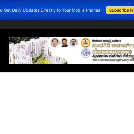
and Get Daily Updates Directly to Your Mobile Phones
Subscribe 
BDA Apartment