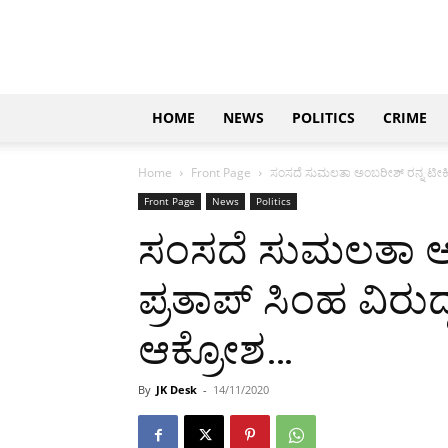
Updates
|
ಕನ್ನಡ
ನ್ಯೂಸ್
|
ಜಸ್ಟ್
HOME
NEWS
POLITICS
CRIME
ಕನ್ನಡ
Home
Front Page
ಸಂಸದೆ ಸುಮಲತಾ ಅಂಬರೀಶ್ ರನ್ನ ಟೀಕಿಸ
Front Page
News
Politics
ಸಂಸದೆ ಸುಮಲತಾ ಅಂ
ಪ್ರತಾಪ್ ಸಿಂಹ ವಿರ
ಆಕ್ರೋಶ…
By
JK Desk
-
14/11/2020