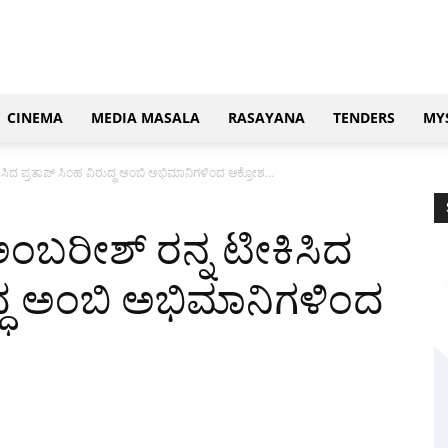
CINEMA
MEDIA MASALA
RASAYANA
TENDERS
MY
ಿದ ಪ್ರತಾಪ್ ಸಿಂಹ ವಿರುದ್ಧ ಅಂಬಿ ಅಭಿಮಾನಿಗಳಿಂದ ಆಕ್ರೋಶ…
ಬರೀಶ್ ರನ್ನ ಟೀಕಿಸಿದ
ುದ್ಧ ಅಂಬಿ ಅಭಿಮಾನಿಗಳಿಂದ