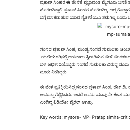
ಪ್ರತಾಪ್‌ ಸಿಂಹರ ಈ ಹೇಳಿಕೆ ಪ್ರಜ್ಞಾವಂತ ಮೈಸೂರು ಜನತೆ 
ಹೆಸರೇಳಿದ್ದಾರೆ. ಪ್ರತಾಪ್‌ ಸಿಂಹರ ಹೆಸರೇಳಿಲ್ಲ, ಅಲ್ಲೆ ಗೊ
ಬಗ್ಗೆ ಮಾತನಾಡುವ ಯಾವ ನೈತಿಕತೆಯೂ ತಮಗಿಲ್ಲ ಎಂದು
ಸಂಸದ ಪ್ರತಾಪ್ ಸಿಂಹ, ಮಂಡ್ಯ ಸಂಸದೆ ಸುಮಲತಾ ಅಂಬರೀಷ
ಯಲಿಯೂರಿನಲ್ಲಿ ಅಹವಾಲು ಸ್ವೀಕರಿಸುವ ವೇಳೆ ಬೆಂಗಳೂ
ಬಳಿ ಅಧಿಕಾರಿಯೊಬ್ಬರು ಸಂಸದೆ ಸುಮಲತಾ ವಿರುದ್ಧ ದೂರ
ದೂರು ನೀಡಿದ್ದರು.
ಈ ವೇಳೆ ಪ್ರತಿಕ್ರಿಯಿಸಿದ್ದ ಸಂಸದ ಪ್ರತಾಪ್ ಸಿಂಹ, ಹೆಚ
ಅವರನ್ನು ಗೆಲ್ಲಿಸಿದರು. ಆದರೆ ಅವರು ಯಾವುದೇ ಕೆಲಸ ಮಾಡ
ಎಂದಿದ್ದ ವಿಡಿಯೋ ವೈರಲ್ ಆಗಿತ್ತು.
Key words: mysore- MP- Pratap simha-crit