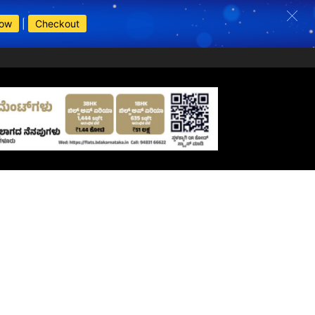
Now
|
Checkout
s