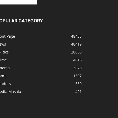
OPULAR CATEGORY
ront Page
48435
ews
48419
litics
28868
rime
4616
inema
3678
ports
1397
enders
539
edia Masala
491