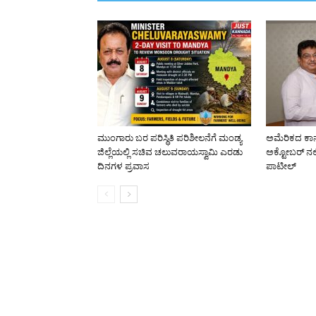
ಮುಂಗಾರು ಬರ ಪರಿಸ್ಥಿತಿ ಪರಿಶೀಲನೆಗೆ ಮಂಡ್ಯ
ಅಮೆರಿಕದ ಕಾನ
ಜಿಲ್ಲೆಯಲ್ಲಿ ಸಚಿವ ಚಲುವರಾಯಸ್ವಾಮಿ ಎರಡು
ಅಕ್ಟೋಬರ್ ನಲ
ದಿನಗಳ ಪ್ರವಾಸ
ಪಾಟೀಲ್