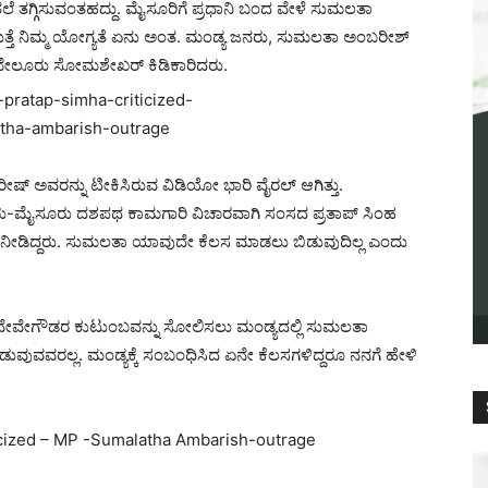
ತಲೆ ತಗ್ಗಿಸುವಂತಹದ್ದು. ಮೈಸೂರಿಗೆ ಪ್ರಧಾನಿ ಬಂದ ವೇಳೆ ಸುಮಲತಾ
ತ್ತಾಗುತ್ತೆ ನಿಮ್ಮ ಯೋಗ್ಯತೆ ಏನು ಅಂತ. ಮಂಡ್ಯ ಜನರು, ಸುಮಲತಾ ಅಂಬರೀಶ್‌
 ಬೇಲೂರು ಸೋಮಶೇಖರ್ ಕಿಡಿಕಾರಿದರು.
್ ಅವರನ್ನು ಟೀಕಿಸಿರುವ ವಿಡಿಯೋ ಭಾರಿ ವೈರಲ್ ಆಗಿತ್ತು.
ರು-ಮೈಸೂರು ದಶಪಥ ಕಾಮಗಾರಿ ವಿಚಾರವಾಗಿ ಸಂಸದ ಪ್ರತಾಪ್ ಸಿಂಹ
ು ನೀಡಿದ್ದರು. ಸುಮಲತಾ ಯಾವುದೇ ಕೆಲಸ ಮಾಡಲು ಬಿಡುವುದಿಲ್ಲ ಎಂದು
್.ಡಿ. ದೇವೇಗೌಡರ ಕುಟುಂಬವನ್ನು ಸೋಲಿಸಲು ಮಂಡ್ಯದಲ್ಲಿ ಸುಮಲತಾ
ುವುವವರಲ್ಲ. ಮಂಡ್ಯಕ್ಕೆ ಸಂಬಂಧಿಸಿದ ಏನೇ ಕೆಲಸಗಳಿದ್ದರೂ ನನಗೆ ಹೇಳಿ
icized – MP -Sumalatha Ambarish-outrage