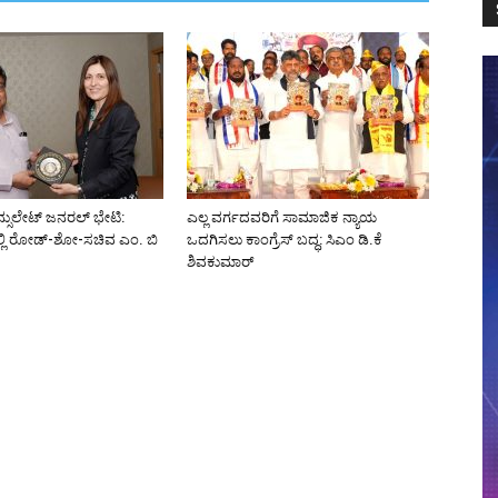
್ಸುಲೇಟ್ ಜನರಲ್ ಭೇಟಿ:
ಎಲ್ಲ ವರ್ಗದವರಿಗೆ ಸಾಮಾಜಿಕ ನ್ಯಾಯ
್ಲಿ ರೋಡ್-ಶೋ-ಸಚಿವ ಎಂ. ಬಿ
ಒದಗಿಸಲು ಕಾಂಗ್ರೆಸ್ ಬದ್ಧ: ಸಿಎಂ ಡಿ.ಕೆ
ಶಿವಕುಮಾರ್