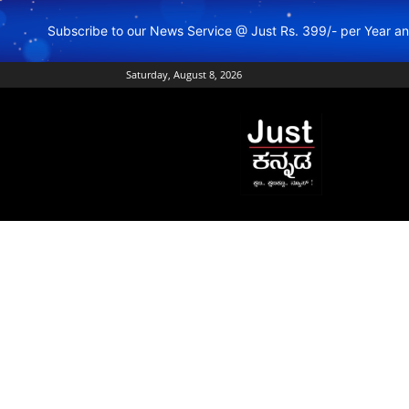
Subscribe to our News Service @ Just Rs. 399/- per Year 
Saturday, August 8, 2026
Just
Kannada
–
Online
Kannada
News
|
Breaking
Kannada
News
|
Karnataka
News
|
Live