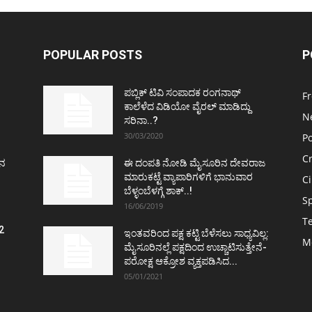
POPULAR POSTS
P
ಪಬ್ಲಿಕ್ ಟಿವಿ ಸಂಪಾದಕ ರಂಗನಾಥ್
F
ಕಾಲೆಳೆದ ವಿಡಿಯೋ ವೈರಲ್ ಮಾಡಿದ್ದು
N
ಸರಿನಾ..?
30/03/2020
Po
C
ತನ
ಈ ದಂಪತಿ ನೋಡಿ ಮೈಸೂರಿನ ದೇವರಾಜ
ಮಾರುಕಟ್ಟೆ ವ್ಯಾಪಾರಿಗಳಿಗೆ ಭಾನುವಾರ
C
ಬೆಳ್ಳಂಬೆಳಗ್ಗೆ ಶಾಕ್..!
S
16/06/2019
T
2
ಇಂತವರಿಂದ ಪಕ್ಷ ಕಟ್ಟಿ ಬೆಳೆಸಲು ಸಾಧ್ಯವಿಲ್ಲ:
M
ವ
ಮೈಸೂರಿನಲ್ಲೆ ಪಕ್ಷದಿಂದ ಉಚ್ಚಾಟಿಸುತ್ತೇನೆ-
ಪರೋಕ್ಷ ಆಕ್ರೋಶ ವ್ಯಕ್ತಪಡಿಸಿದ...
05/01/2021