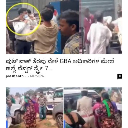
ಫುಟ್ ಪಾತ್ ತೆರವು ವೇಳೆ GBA ಅಧಿಕಾರಿಗಳ ಮೇಲೆ
ಹಲ್ಲೆ, ಪೆಪ್ಪರ್ ಸ್ಪ್ರೇ: 7...
prashanth
-
21/07/2026
0