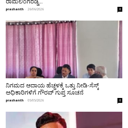
ರಾಮಲಿಂಗರೆಡ್ಡಿ...
prashanth
-
26/06/2026
0
ನಿಗಮದ ಆದಾಯ ಹೆಚ್ಚಳಕ್ಕೆ ಒತ್ತು ನೀಡಿ-ಸೆಸ್ಕ್
ಅಧಿಕಾರಿಗಳಿಗೆ ಗೌರವ್ ಗುಪ್ತ ಸೂಚನೆ
prashanth
-
05/05/2026
0