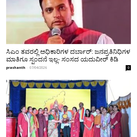
ಸಿಎಂ ತವರಲ್ಲಿ ಅಧಿಕಾರಿಗಳ ದರ್ಬಾರ್: ಜನಪ್ರತಿನಿಧಿಗಳ
ಮಾತಿಗೂ ಸ್ಪಂದನೆ ಇಲ್ಲ- ಸಂಸದ ಯದುವೀರ್ ಕಿಡಿ
prashanth
-
07/04/2026
0