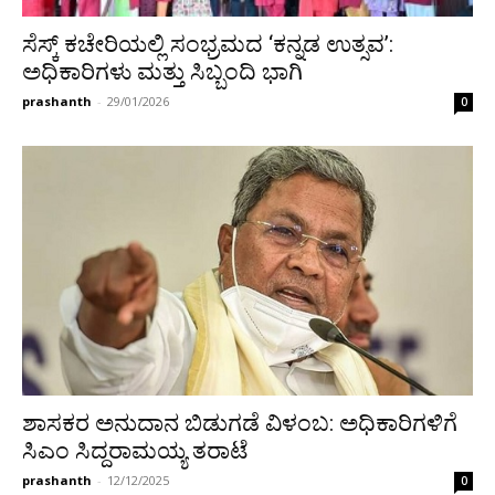
ಸೆಸ್ಕ್‌ ಕಚೇರಿಯಲ್ಲಿ ಸಂಭ್ರಮದ ‘ಕನ್ನಡ ಉತ್ಸವ’:
ಅಧಿಕಾರಿಗಳು ಮತ್ತು ಸಿಬ್ಬಂದಿ ಭಾಗಿ
prashanth
-
29/01/2026
0
ಶಾಸಕರ ಅನುದಾನ ಬಿಡುಗಡೆ ವಿಳಂಬ: ಅಧಿಕಾರಿಗಳಿಗೆ
ಸಿಎಂ ಸಿದ್ದರಾಮಯ್ಯ ತರಾಟೆ
prashanth
-
12/12/2025
0