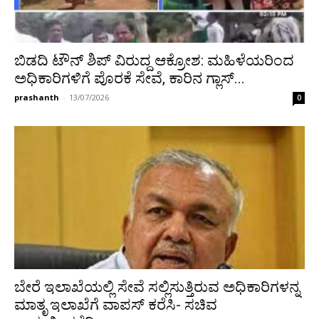
ಬಿಡದಿ ಟೌನ್ ಶಿಪ್ ವಿರುದ್ದ ಆಕ್ರೋಶ: ಮಹಿಳೆಯರಿಂದ
ಅಧಿಕಾರಿಗಳಿಗೆ ಪೊರಕೆ ಸೇವೆ, ಕಾರಿನ ಗ್ಲಾಸ್...
prashanth
-
13/07/2026
0
ಬೇರೆ ಇಲಾಖೆಯಲ್ಲಿ ಸೇವೆ ಸಲ್ಲಿಸುತ್ತಿರುವ ಅಧಿಕಾರಿಗಳನ್ನ
ಮಾತೃ ಇಲಾಖೆಗೆ ವಾಪಸ್ ಕರೆಸಿ- ಸಚಿವ