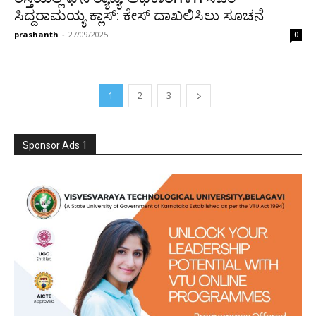
ಸಿದ್ದರಾಮಯ್ಯ ಕ್ಲಾಸ್: ಕೇಸ್ ದಾಖಲಿಸಿಲು ಸೂಚನೆ
prashanth
-
27/09/2025
0
1
2
3
Sponsor Ads 1