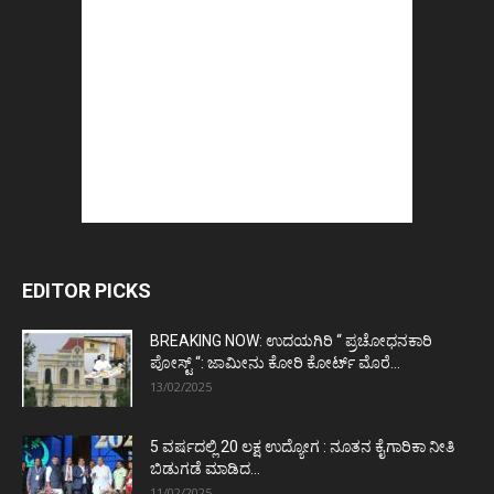
EDITOR PICKS
BREAKING NOW: ಉದಯಗಿರಿ “ ಪ್ರಚೋಧನಕಾರಿ
ಪೋಸ್ಟ್‌ “: ಜಾಮೀನು ಕೋರಿ ಕೋರ್ಟ್‌ ಮೊರೆ...
13/02/2025
5 ವರ್ಷದಲ್ಲಿ 20 ಲಕ್ಷ ಉದ್ಯೋಗ : ನೂತನ ಕೈಗಾರಿಕಾ ನೀತಿ
ಬಿಡುಗಡೆ ಮಾಡಿದ...
11/02/2025