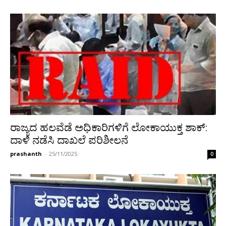
ರಾಜ್ಯದ ಹಲವೆಡೆ ಅಧಿಕಾರಿಗಳಿಗೆ ಲೋಕಾಯುಕ್ತ ಶಾಕ್:
ದಾಳಿ ನಡೆಸಿ ದಾಖಲೆ ಪರಿಶೀಲನೆ
prashanth
-
25/11/2025
0