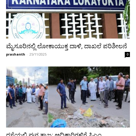
ಮೈಸೂರಿನಲ್ಲಿ ಲೋಕಾಯುಕ್ತ ದಾಳಿ, ದಾಖಲೆ ಪರಿಶೀಲನೆ
prashanth
-
25/11/2025
0
ರಸ್ತೆಯಲ್ಲಿ ಘನ ತ್ಯಾಜ್ಯ: ಅಧಿಕಾರಿಗಳಿಗೆ ಸಿಎಂ