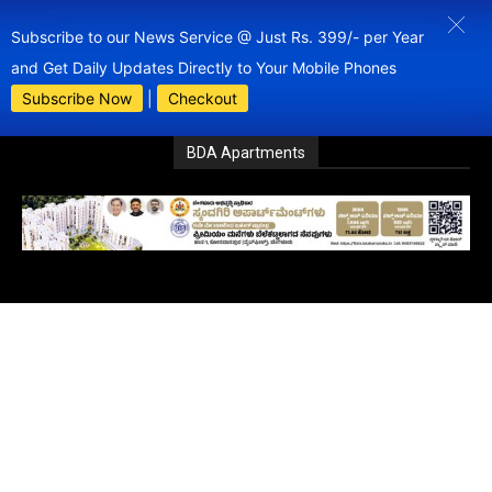
Subscribe to our News Service @ Just Rs. 399/- per Year
and Get Daily Updates Directly to Your Mobile Phones
Subscribe Now
|
Checkout
BDA Apartments