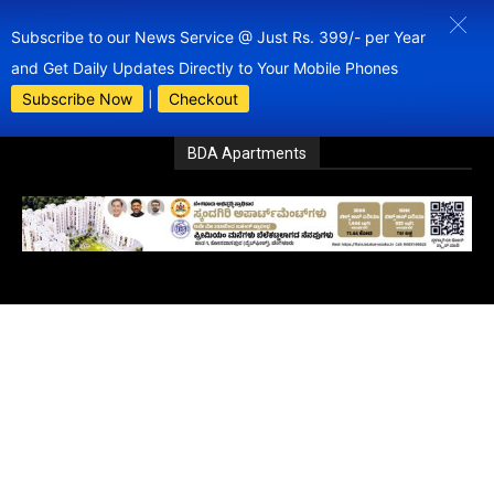
Subscribe to our News Service @ Just Rs. 399/- per Year
and Get Daily Updates Directly to Your Mobile Phones
Subscribe Now
|
Checkout
BDA Apartments