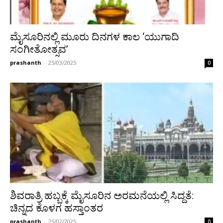
ಮೈಸೂರಿನಲ್ಲಿ ಮೂರು ದಿನಗಳ ಕಾಲ ‘ಯುಗಾದಿ
ಸಂಗೀತೋತ್ಸವ’
prashanth
-
25/03/2025
0
ಶಿವರಾತ್ರಿ ಹಬ್ಬಕ್ಕೆ ಮೈಸೂರಿನ ಅರಮನೆಯಲ್ಲಿ ಸಿದ್ದತೆ:
ಚಿನ್ನದ ಕೊಳಗ ಹಸ್ತಾಂತರ
prashanth
-
25/02/2025
0