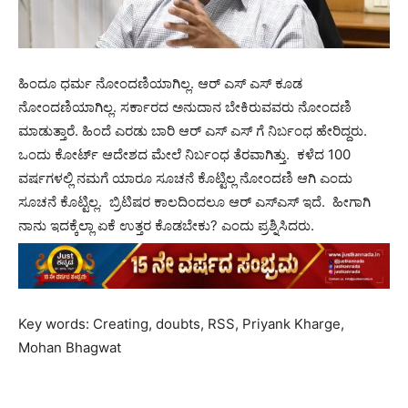
ಹಿಂದೂ ಧರ್ಮ ನೋಂದಣಿಯಾಗಿಲ್ಲ. ಆರ್ ಎಸ್ ಎಸ್ ಕೂಡ
ನೋಂದಣಿಯಾಗಿಲ್ಲ. ಸರ್ಕಾರದ ಅನುದಾನ ಬೇಕಿರುವವರು ನೋಂದಣಿ
ಮಾಡುತ್ತಾರೆ. ಹಿಂದೆ ಎರಡು ಬಾರಿ ಆರ್ ಎಸ್ ಎಸ್ ಗೆ ನಿರ್ಬಂಧ ಹೇರಿದ್ದರು.
ಒಂದು ಕೋರ್ಟ್ ಆದೇಶದ ಮೇಲೆ ನಿರ್ಬಂಧ ತೆರವಾಗಿತ್ತು. ಕಳೆದ 100
ವರ್ಷಗಳಲ್ಲಿ ನಮಗೆ ಯಾರೂ ಸೂಚನೆ ಕೊಟ್ಟಿಲ್ಲ ನೋಂದಣಿ ಆಗಿ ಎಂದು
ಸೂಚನೆ ಕೊಟ್ಟಿಲ್ಲ. ಬ್ರಿಟಿಷರ ಕಾಲದಿಂದಲೂ ಆರ್ ಎಸ್ಎಸ್ ಇದೆ. ಹೀಗಾಗಿ
ನಾನು ಇದಕ್ಕೆಲ್ಲಾ ಏಕೆ ಉತ್ತರ ಕೊಡಬೇಕು? ಎಂದು ಪ್ರಶ್ನಿಸಿದರು.
Key words: Creating, doubts, RSS, Priyank Kharge,
Mohan Bhagwat