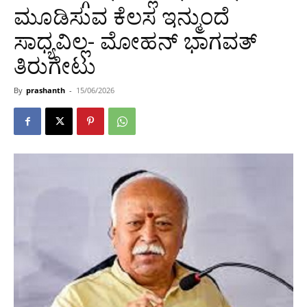
ಮೂಡಿಸುವ ಕೆಲಸ ಇನ್ಮುಂದೆ
ಸಾಧ್ಯವಿಲ್ಲ- ಮೋಹನ್ ಭಾಗವತ್
ತಿರುಗೇಟು
By
prashanth
-
15/06/2026