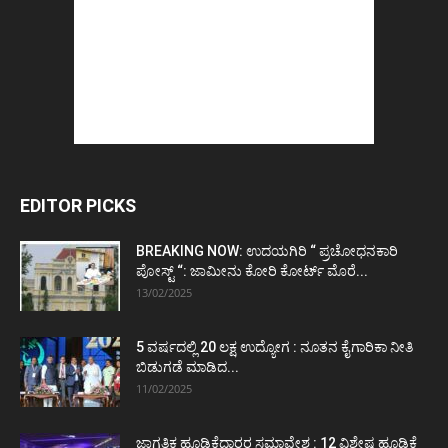
EDITOR PICKS
BREAKING NOW: ಉದಯಗಿರಿ “ ಪ್ರಚೋಧನಕಾರಿ
ಪೋಸ್ಟ್‌ “: ಜಾಮೀನು ಕೋರಿ ಕೋರ್ಟ್‌ ಮೊರೆ...
13/02/2025
5 ವರ್ಷದಲ್ಲಿ 20 ಲಕ್ಷ ಉದ್ಯೋಗ : ನೂತನ ಕೈಗಾರಿಕಾ ನೀತಿ
ಬಿಡುಗಡೆ ಮಾಡಿದ...
11/02/2025
ಜಾಗತಿಕ ಹೂಡಿಕೆದಾರರ ಸಮಾವೇಶ : 12 ವಿಶೇಷ ಹೂಡಿಕೆ