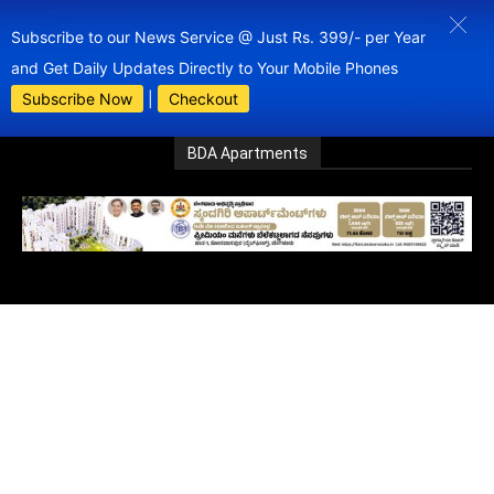
Subscribe to our News Service @ Just Rs. 399/- per Year
and Get Daily Updates Directly to Your Mobile Phones
Subscribe Now
|
Checkout
BDA Apartments