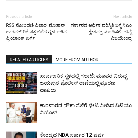
Previous article
Next article
RSS ನೋಂದಣಿ ವಿಚಾರ: ಮೋಹನ್
ಸರ್ಕಾರದ ಆರ್ಥಿಕ ಪರಿಸ್ಥಿತಿ ಬಗ್ಗೆ ಸಿಎಂ
ಭಾಗವತ್ ರಿಗೆ ಪತ್ರ ಬರೆದ ಗೃಹ ಸಚಿವ
ಶ್ವೇತಪತ್ರ ಮಂಡಿಸಲಿ- ಬಿವೈ
ಪ್ರಿಯಾಂಕ್ ಖರ್ಗೆ
ವಿಜಯೇಂದ್ರ
RELATED ARTICLES
MORE FROM AUTHOR
ಸಾರ್ವಜನಿಕ ಸ್ಥಳದಲ್ಲಿ ಗಲಾಟೆ: ಮೂವರ ವಿರುದ್ಧ
ಜಯಪುರ ಪೊಲೀಸ್ ಠಾಣೆಯಲ್ಲಿ ಪ್ರಕರಣ
ದಾಖಲು
ಕಾರವಾರದ ನೌಕಾ ನೆಲೆಗೆ ಭೇಟಿ ನೀಡಿದ ವಿಟಿಯು
ನಿಯೋಗ
ಕೇಂದ್ರದ NDA ಸರ್ಕಾರ 12 ವರ್ಷ