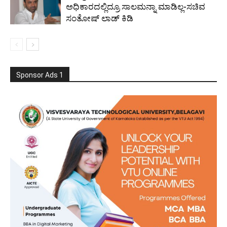
ಅಧಿಕಾರದಲ್ಲಿದ್ರೂ ಸಾಲಮನ್ನಾ ಮಾಡಿಲ್ಲ-ಸಚಿವ
ಸಂತೋಷ್ ಲಾಡ್ ಕಿಡಿ
Sponsor Ads 1