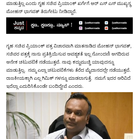
ಮಾಡುತ್ತಿಲ್ಲ ಎಂದು ಗೃಹ ಸಚಿವ ಪ್ರಿಯಾಂಕ್ ಖರ್ಗೆಗೆ ಆರ್ ಎಸ್ ಎಸ್ ಮುಖ್ಯಸ್ಥ
ಮೋಹನ್ ಭಾಗವತ್ ತಿರುಗೇಟು ನೀಡಿದ್ದಾರೆ.
ಗೃಹ ಸಚಿವ ಪ್ರಿಯಾಂಕ್ ಪತ್ರ ವಿಚಾರವಾಗಿ ಮಾತನಾಡಿದ ಮೋಹನ್ ಭಾಗವತ್,
ಸಚಿವರ ಪತ್ರಕ್ಕೆ ನಾನು ಪ್ರತಿಕ್ರಿಯಿಸುವ ಅವಶ್ಯಕತೆ ಇಲ್ಲ ನೋಂದಣಿ ಆಗದಿರುವ
ಆನೇಕ ಚಟುವಟಿಕೆ ನಡೆಯುತ್ತವೆ. ನಾವು ಕದ್ದುಮುಚ್ಚಿ ಯಾವುದನ್ನೂ
ಮಾಡುತ್ತಿಲ್ಲ. ನಮ್ಮ ಎಲ್ಲಾ ಚಟುವಟಿಕೆಗಳು ತೆರೆದ ಮೈದಾನದಲ್ಲೇ ನಡೆಯುತ್ತವೆ.
ರಾಜಕೀಯಕ್ಕಾಗಿ ಎಲ್ಲ ಗಿಮಿಕ್ ಗಳನ್ನೂ ಮಾಡಲಾಗುತ್ತೆ. ನಮಗೆ ಇದರ ಅರಿವಿದೆ
ಇದೆಲ್ಲಾ ಎದುರಿಸಿಕೊಂಡೇ ಬಂದಿದ್ದೇವೆ ಎಂದರು.