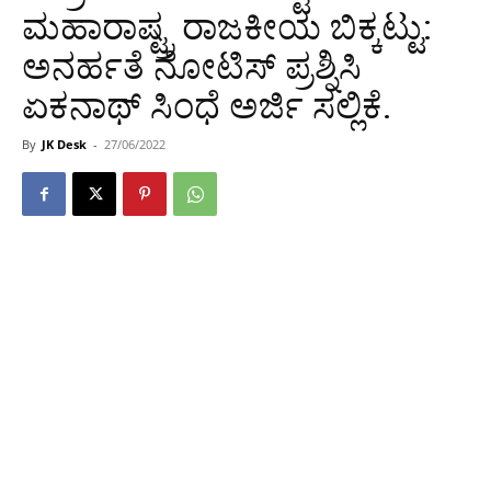
ಮಹಾರಾಷ್ಟ್ರ ರಾಜಕೀಯ ಬಿಕ್ಕಟ್ಟು:
ಅನರ್ಹತೆ ನೋಟಿಸ್ ಪ್ರಶ್ನಿಸಿ
ಏಕನಾಥ್ ಸಿಂಧೆ ಅರ್ಜಿ ಸಲ್ಲಿಕೆ.
By
JK Desk
-
27/06/2022