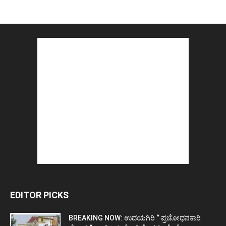
EDITOR PICKS
BREAKING NOW: ಉದಯಗಿರಿ “ ಪ್ರಚೋಧನಕಾರಿ