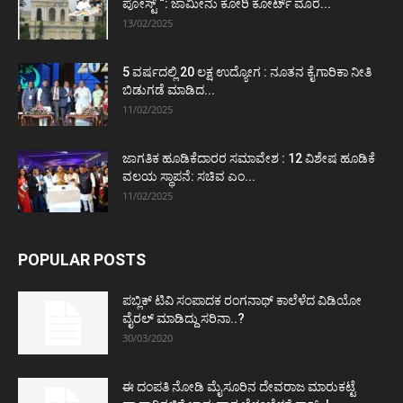
ಪೋಸ್ಟ್‌ “: ಜಾಮೀನು ಕೋರಿ ಕೋರ್ಟ್‌ ಮೊರೆ...
13/02/2025
5 ವರ್ಷದಲ್ಲಿ 20 ಲಕ್ಷ ಉದ್ಯೋಗ : ನೂತನ ಕೈಗಾರಿಕಾ ನೀತಿ
ಬಿಡುಗಡೆ ಮಾಡಿದ...
11/02/2025
ಜಾಗತಿಕ ಹೂಡಿಕೆದಾರರ ಸಮಾವೇಶ : 12 ವಿಶೇಷ ಹೂಡಿಕೆ
ವಲಯ ಸ್ಥಾಪನೆ: ಸಚಿವ ಎಂ...
11/02/2025
POPULAR POSTS
ಪಬ್ಲಿಕ್ ಟಿವಿ ಸಂಪಾದಕ ರಂಗನಾಥ್ ಕಾಲೆಳೆದ ವಿಡಿಯೋ
ವೈರಲ್ ಮಾಡಿದ್ದು ಸರಿನಾ..?
30/03/2020
ಈ ದಂಪತಿ ನೋಡಿ ಮೈಸೂರಿನ ದೇವರಾಜ ಮಾರುಕಟ್ಟೆ