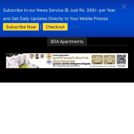
Subscribe to our News Service @ Just Rs. 399/- per Year
and Get Daily Updates Directly to Your Mobile Phones
Subscribe Now
|
Checkout
BDA Apartments