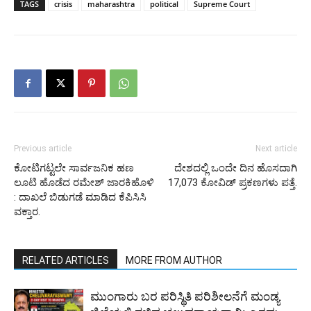
TAGS
crisis
maharashtra
political
Supreme Court
Previous article
Next article
ಕೋಟಿಗಟ್ಟಲೇ ಸಾರ್ವಜನಿಕ ಹಣ
ದೇಶದಲ್ಲಿ ಒಂದೇ ದಿನ ಹೊಸದಾಗಿ
ಲೂಟಿ ಹೊಡೆದ ರಮೇಶ್ ಜಾರಕಿಹೊಳಿ
17,073 ಕೋವಿಡ್ ಪ್ರಕಣಗಳು ಪತ್ತೆ.
: ದಾಖಲೆ ಬಿಡುಗಡೆ ಮಾಡಿದ ಕೆಪಿಸಿಸಿ
ವಕ್ತಾರ.
RELATED ARTICLES
MORE FROM AUTHOR
ಮುಂಗಾರು ಬರ ಪರಿಸ್ಥಿತಿ ಪರಿಶೀಲನೆಗೆ ಮಂಡ್ಯ