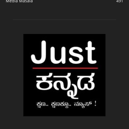
Media Masala
491