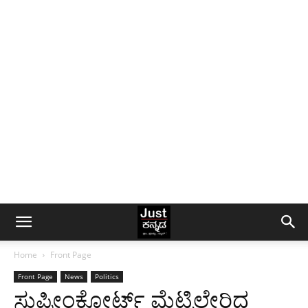
Home
Front Page
Front Page
News
Politics
ಸುಪ್ರೀಂಕೋರ್ಟ್ ಮೆಟ್ಟಿಲೇರಿದ