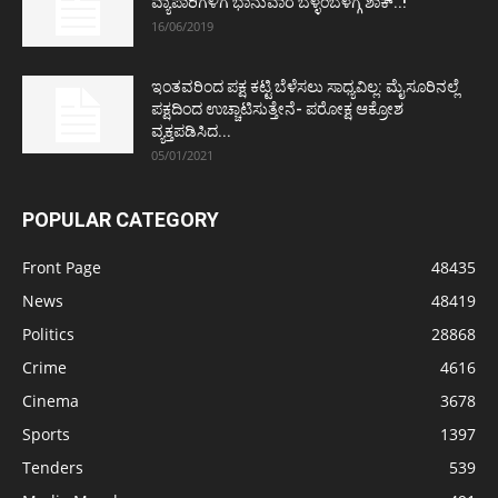
ವ್ಯಾಪಾರಿಗಳಿಗೆ ಭಾನುವಾರ ಬೆಳ್ಳಂಬೆಳಗ್ಗೆ ಶಾಕ್..!
16/06/2019
ಇಂತವರಿಂದ ಪಕ್ಷ ಕಟ್ಟಿ ಬೆಳೆಸಲು ಸಾಧ್ಯವಿಲ್ಲ: ಮೈಸೂರಿನಲ್ಲೆ
ಪಕ್ಷದಿಂದ ಉಚ್ಚಾಟಿಸುತ್ತೇನೆ- ಪರೋಕ್ಷ ಆಕ್ರೋಶ
ವ್ಯಕ್ತಪಡಿಸಿದ...
05/01/2021
POPULAR CATEGORY
Front Page
48435
News
48419
Politics
28868
Crime
4616
Cinema
3678
Sports
1397
Tenders
539