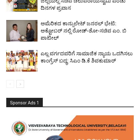
ಜಿಲ್ಲೆಯಲ್ಲಿ ಸಚಿವ ಚಲುವರಾಯಸ್ವಾಮಿ ಎರಡು
ದಿನಗಳ ಪ್ರವಾಸ
ಅಮೆರಿಕದ ಕಾನ್ಸುಲೇಟ್ ಜನರಲ್ ಭೇಟಿ:
ಅಕ್ಟೋಬರ್ ನಲ್ಲಿ ರೋಡ್-ಶೋ-ಸಚಿವ ಎಂ. ಬಿ
ಪಾಟೀಲ್
ಎಲ್ಲ ವರ್ಗದವರಿಗೆ ಸಾಮಾಜಿಕ ನ್ಯಾಯ ಒದಗಿಸಲು
ಕಾಂಗ್ರೆಸ್ ಬದ್ಧ: ಸಿಎಂ ಡಿ.ಕೆ ಶಿವಕುಮಾರ್
Sponsor Ads 1