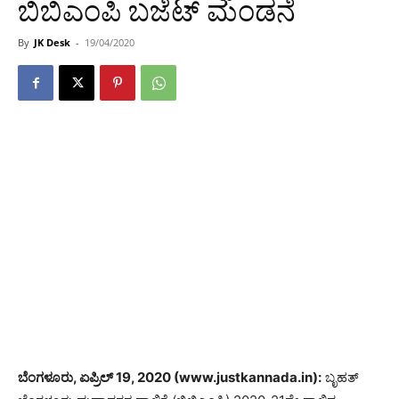
ಬಿಬಿಎಂಪಿ ಬಜೆಟ್ ಮಂಡನೆ
By
JK Desk
-
19/04/2020
ಬೆಂಗಳೂರು, ಏಪ್ರಿಲ್ 19, 2020 (www.justkannada.in):
ಬೃಹತ್