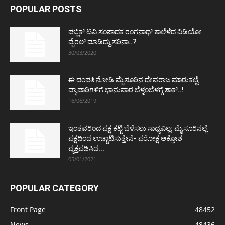
POPULAR POSTS
ಪಬ್ಲಿಕ್ ಟಿವಿ ಸಂಪಾದಕ ರಂಗನಾಥ್ ಕಾಲೆಳೆದ ವಿಡಿಯೋ
ವೈರಲ್ ಮಾಡಿದ್ದು ಸರಿನಾ..?
30/03/2020
ಈ ದಂಪತಿ ನೋಡಿ ಮೈಸೂರಿನ ದೇವರಾಜ ಮಾರುಕಟ್ಟೆ
ವ್ಯಾಪಾರಿಗಳಿಗೆ ಭಾನುವಾರ ಬೆಳ್ಳಂಬೆಳಗ್ಗೆ ಶಾಕ್..!
16/06/2019
ಇಂತವರಿಂದ ಪಕ್ಷ ಕಟ್ಟಿ ಬೆಳೆಸಲು ಸಾಧ್ಯವಿಲ್ಲ: ಮೈಸೂರಿನಲ್ಲೆ
ಪಕ್ಷದಿಂದ ಉಚ್ಚಾಟಿಸುತ್ತೇನೆ- ಪರೋಕ್ಷ ಆಕ್ರೋಶ
ವ್ಯಕ್ತಪಡಿಸಿದ...
05/01/2021
POPULAR CATEGORY
Front Page
48452
News
48436