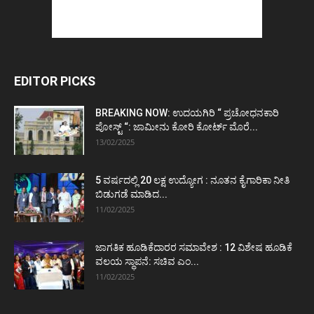
EDITOR PICKS
BREAKING NOW: ಉದಯಗಿರಿ “ ಪ್ರಚೋಧನಕಾರಿ
ಪೋಸ್ಟ್‌ “: ಜಾಮೀನು ಕೋರಿ ಕೋರ್ಟ್‌ ಮೊರೆ...
13/02/2025
5 ವರ್ಷದಲ್ಲಿ 20 ಲಕ್ಷ ಉದ್ಯೋಗ : ನೂತನ ಕೈಗಾರಿಕಾ ನೀತಿ
ಬಿಡುಗಡೆ ಮಾಡಿದ...
11/02/2025
ಜಾಗತಿಕ ಹೂಡಿಕೆದಾರರ ಸಮಾವೇಶ : 12 ವಿಶೇಷ ಹೂಡಿಕೆ
ವಲಯ ಸ್ಥಾಪನೆ: ಸಚಿವ ಎಂ...
11/02/2025