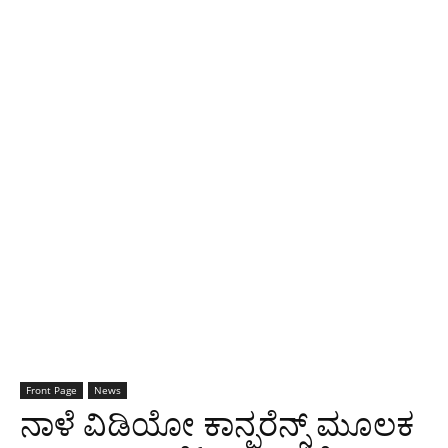
Front Page
News
ನಾಳೆ ವಿಡಿಯೋ ಕಾನ್ಫರೆನ್ಸ್ ಮೂಲಕ