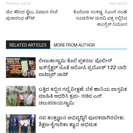
Previous article
Next article
ಮೇ 4ರಿಂದ ರೈಲು, ವಿಮಾನ ಸೇವೆ
ಕೊರೊನಾ ಸಂಕಷ್ಟ: ಸಿಎಂಗೆ ಸಲಹೆ
ಪುನಾರಂಭ ಡೌಟ್
ಸೂಚನೆಗಳ ಮನವಿ ಪತ್ರ ಸಲ್ಲಿಸಿದ
ಕಾಂಗ್ರೆಸ್ ನಿಯೋಗ
RELATED ARTICLES
MORE FROM AUTHOR
ರೇಣುಕಾಸ್ವಾಮಿ ಕೊಲೆ ಪ್ರಕರಣ: ಪೊಲೀಸ್
ಇನ್‌ಸ್ಪೆಕ್ಟರ್‌ ಜೊತೆ ಆರೋಪಿ ಪ್ರದೋಶ್‌ 122 ಬಾರಿ
ವಾಟ್ಸಾಪ್ ಚಾಟ್
ಬತ್ತಿದ ಕಬ್ಬಿನ ಗದ್ದೆ ವೀಕ್ಷಣೆ: ಬೆಳೆ ಹಾನಿಯ ವಾಸ್ತವಿಕ
ಮಾಹಿತಿ ಆಧರಿಸಿ ಕ್ರಮ- ಸಚಿವ ಎನ್.
ಚಲುವರಾಯಸ್ವಾಮಿ
ನವ ತಂತ್ರಜ್ಞಾನ ಅಭಿವೃದ್ಧಿಗೆ ಪೂರಕವಾಗಿರಬೇಕು:
ಶಿಕ್ಷಣ-ಕೈಗಾರಿಕಾ ತಜ್ಞರ ಅಭಿಮತ