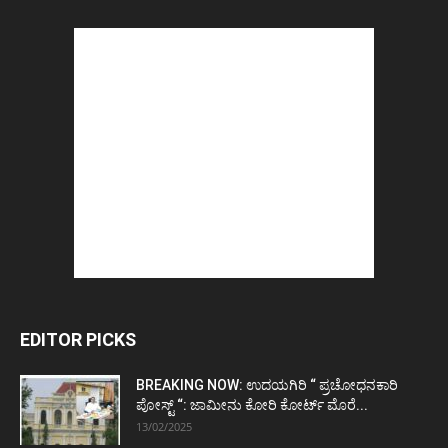
EDITOR PICKS
BREAKING NOW: ಉದಯಗಿರಿ “ ಪ್ರಚೋಧನಕಾರಿ
ಪೋಸ್ಟ್‌ “: ಜಾಮೀನು ಕೋರಿ ಕೋರ್ಟ್‌ ಮೊರೆ...
13/02/2025