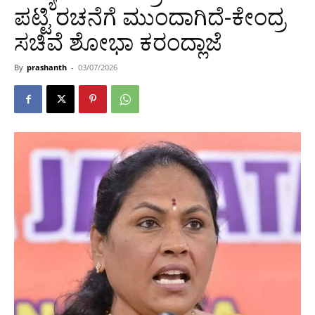
ಪಟ್ಟಿ ರಚನೆಗೆ ಮುಂದಾಗಿದೆ-ಕೇಂದ್ರ
ಸಚಿವೆ ಶೋಭಾ ಕರಂದ್ಲಾಜೆ
By
prashanth
-
03/07/2026