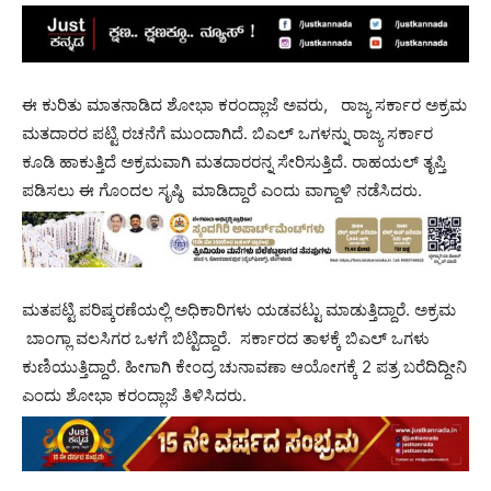
ಈ ಕುರಿತು ಮಾತನಾಡಿದ ಶೋಭಾ ಕರಂದ್ಲಾಜೆ ಅವರು, ರಾಜ್ಯ ಸರ್ಕಾರ ಅಕ್ರಮ
ಮತದಾರರ ಪಟ್ಟಿ ರಚನೆಗೆ ಮುಂದಾಗಿದೆ. ಬಿಎಲ್ ಒಗಳನ್ನು ರಾಜ್ಯ ಸರ್ಕಾರ
ಕೂಡಿ ಹಾಕುತ್ತಿದೆ ಅಕ್ರಮವಾಗಿ ಮತದಾರರನ್ನ ಸೇರಿಸುತ್ತಿದೆ. ರಾಹಯಲ್ ತೃಪ್ತಿ
ಪಡಿಸಲು ಈ ಗೊಂದಲ ಸೃಷ್ಠಿ ಮಾಡಿದ್ದಾರೆ ಎಂದು ವಾಗ್ದಾಳಿ ನಡೆಸಿದರು.
ಮತಪಟ್ಟಿ ಪರಿಷ್ಕರಣೆಯಲ್ಲಿ ಅಧಿಕಾರಿಗಳು ಯಡವಟ್ಟು ಮಾಡುತ್ತಿದ್ದಾರೆ. ಅಕ್ರಮ
ಬಾಂಗ್ಲಾ ವಲಸಿಗರ ಒಳಗೆ ಬಿಟ್ಟಿದ್ದಾರೆ. ಸರ್ಕಾರದ ತಾಳಕ್ಕೆ ಬಿಎಲ್ ಒಗಳು
ಕುಣಿಯುತ್ತಿದ್ದಾರೆ. ಹೀಗಾಗಿ ಕೇಂದ್ರ ಚುನಾವಣಾ ಆಯೋಗಕ್ಕೆ 2 ಪತ್ರ ಬರೆದಿದ್ದೀನಿ
ಎಂದು ಶೋಭಾ ಕರಂದ್ಲಾಜೆ ತಿಳಿಸಿದರು.