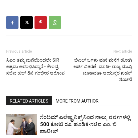
Previous article
Next article
ಸಿಎಂ ತಮ್ಮ ಮನೆಯಿಂದಲೇ SIR
ಬಿಎಲ್ ಒಗಳು ಮನೆ ಮನೆಗೆ ಹೋಗಿ
ಅಕ್ರಮ ಆರಂಭಿಸಿದ್ದಾರೆ.- ಕೇಂದ್ರ
ಅರ್ಜಿ ವಿತರಣೆ ಮಾಡಿ- ರಾಜ್ಯ ಮುಖ್ಯ
ಸಚಿವ ಹೆಚ್ ಡಿಕೆ ಗಂಭೀರ ಆರೋಪ
ಚುನಾವಣಾ ಆಯುಕ್ತರ ಖಡಕ್
ಸೂಚನೆ
RELATED ARTICLES
MORE FROM AUTHOR
ಸೆಂಟಮ್ ಎಲೆಕ್ಟ್ರಾನಿಕ್ಸ್ ನಿಂದ ನಾಲ್ಕು ವರ್ಷಗಳಲ್ಲಿ
500 ಕೋಟಿ ರೂ. ಹೂಡಿಕೆ-ಸಚಿವ ಎಂ. ಬಿ
ಪಾಟೀಲ್