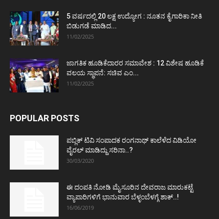
5 ವರ್ಷದಲ್ಲಿ 20 ಲಕ್ಷ ಉದ್ಯೋಗ : ನೂತನ ಕೈಗಾರಿಕಾ ನೀತಿ
ಬಿಡುಗಡೆ ಮಾಡಿದ...
11/02/2025
ಜಾಗತಿಕ ಹೂಡಿಕೆದಾರರ ಸಮಾವೇಶ : 12 ವಿಶೇಷ ಹೂಡಿಕೆ
ವಲಯ ಸ್ಥಾಪನೆ: ಸಚಿವ ಎಂ...
11/02/2025
POPULAR POSTS
ಪಬ್ಲಿಕ್ ಟಿವಿ ಸಂಪಾದಕ ರಂಗನಾಥ್ ಕಾಲೆಳೆದ ವಿಡಿಯೋ
ವೈರಲ್ ಮಾಡಿದ್ದು ಸರಿನಾ..?
30/03/2020
ಈ ದಂಪತಿ ನೋಡಿ ಮೈಸೂರಿನ ದೇವರಾಜ ಮಾರುಕಟ್ಟೆ
ವ್ಯಾಪಾರಿಗಳಿಗೆ ಭಾನುವಾರ ಬೆಳ್ಳಂಬೆಳಗ್ಗೆ ಶಾಕ್..!
16/06/2019