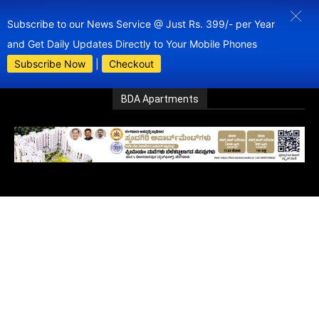
Subscribe to our News Service @ Just Rs. 399/- per Year
and Get Daily Updates Directly to Your Mobile Phones
Subscribe Now
|
Checkout
BDA Apartments