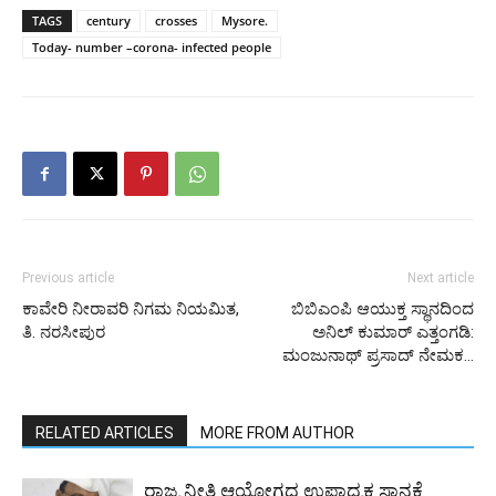
TAGS
century
crosses
Mysore.
Today- number –corona- infected people
Previous article
Next article
ಕಾವೇರಿ ನೀರಾವರಿ ನಿಗಮ ನಿಯಮಿತ,
ಬಿಬಿಎಂಪಿ ಆಯುಕ್ತ ಸ್ಥಾನದಿಂದ
ತಿ. ನರಸೀಪುರ
ಅನಿಲ್ ಕುಮಾರ್ ಎತ್ತಂಗಡಿ:
ಮಂಜುನಾಥ್ ಪ್ರಸಾದ್ ನೇಮಕ…
RELATED ARTICLES
MORE FROM AUTHOR
ರಾಜ್ಯ ನೀತಿ ಆಯೋಗದ ಉಪಾಧ್ಯಕ್ಷ ಸ್ಥಾನಕ್ಕೆ