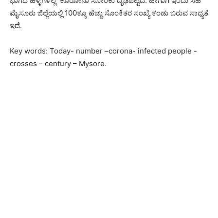
ಭಾಗದ ಹಳ್ಳಿಗಳಲ್ಲಿ ಕೊರೋನಾ ಸೋಂಕು ದೃಢಪಟ್ಟಿದೆ. ಹೀಗಾಗಿ ಇಂದು ಸಹ
ಮೈಸೂರು ಜಿಲ್ಲೆಯಲ್ಲಿ 100ಕ್ಕೂ ಹೆಚ್ಚು ಸೊಂಕಿತರ ಸಂಖ್ಯೆ ಕಂಡು ಬರುವ ಸಾಧ್ಯತೆ
ಇದೆ.
Key words: Today- number –corona- infected people -
crosses – century – Mysore.