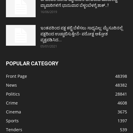
ವ್ಯಾಪಾರಿಗಳಿಗೆ ಭಾನುವಾರ ಬೆಳ್ಳಂಬೆಳಗ್ಗೆ ಶಾಕ್..!
16/06/2019
ಇಂತವರಿಂದ ಪಕ್ಷ ಕಟ್ಟಿ ಬೆಳೆಸಲು ಸಾಧ್ಯವಿಲ್ಲ: ಮೈಸೂರಿನಲ್ಲೆ
ಪಕ್ಷದಿಂದ ಉಚ್ಚಾಟಿಸುತ್ತೇನೆ- ಪರೋಕ್ಷ ಆಕ್ರೋಶ
ವ್ಯಕ್ತಪಡಿಸಿದ...
05/01/2021
POPULAR CATEGORY
Front Page
48398
News
48382
Politics
28841
Crime
4608
Cinema
3675
Sports
1397
Tenders
539