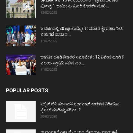
ಪೋಸ್ಟ್‌ “: ಜಾಮೀನು ಕೋರಿ ಕೋರ್ಟ್‌ ಮೊರೆ...
13/02/2025
5 ವರ್ಷದಲ್ಲಿ 20 ಲಕ್ಷ ಉದ್ಯೋಗ : ನೂತನ ಕೈಗಾರಿಕಾ ನೀತಿ
ಬಿಡುಗಡೆ ಮಾಡಿದ...
11/02/2025
ಜಾಗತಿಕ ಹೂಡಿಕೆದಾರರ ಸಮಾವೇಶ : 12 ವಿಶೇಷ ಹೂಡಿಕೆ
ವಲಯ ಸ್ಥಾಪನೆ: ಸಚಿವ ಎಂ...
11/02/2025
POPULAR POSTS
ಪಬ್ಲಿಕ್ ಟಿವಿ ಸಂಪಾದಕ ರಂಗನಾಥ್ ಕಾಲೆಳೆದ ವಿಡಿಯೋ
ವೈರಲ್ ಮಾಡಿದ್ದು ಸರಿನಾ..?
30/03/2020
ಈ ದಂಪತಿ ನೋಡಿ ಮೈಸೂರಿನ ದೇವರಾಜ ಮಾರುಕಟ್ಟೆ