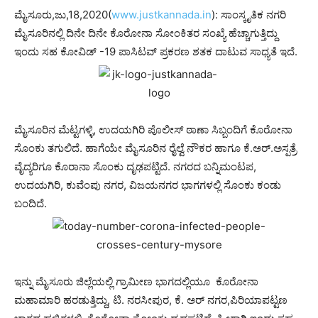
ಮೈಸೂರು,ಜು,18,2020(
www.justkannada.in
): ಸಾಂಸ್ಕೃತಿಕ ನಗರಿ
ಮೈಸೂರಿನಲ್ಲಿ ದಿನೇ ದಿನೇ ಕೊರೋನಾ ಸೋಂಕಿತರ ಸಂಖ್ಯೆ ಹೆಚ್ಚಾಗುತ್ತಿದ್ದು
ಇಂದು ಸಹ ಕೋವಿಡ್ -19 ಪಾಸಿಟವ್ ಪ್ರಕರಣ ಶತಕ ದಾಟುವ ಸಾಧ್ಯತೆ ಇದೆ.
ಮೈಸೂರಿನ ಮೆಟ್ಟಗಳ್ಳಿ, ಉದಯಗಿರಿ ಪೊಲೀಸ್ ಠಾಣಾ ಸಿಬ್ಬಂದಿಗೆ ಕೊರೋನಾ
ಸೊಂಕು ತಗುಲಿದೆ. ಹಾಗೆಯೇ ಮೈಸೂರಿನ ರೈಲ್ವೆ ನೌಕರ ಹಾಗೂ ಕೆ.ಅರ್‌.ಅಸ್ಪತ್ರೆ
ವೈದ್ಯರಿಗೂ ಕೊರಾನಾ ಸೊಂಕು ದೃಢಪಟ್ಟಿದೆ. ನಗರದ ಬನ್ನಿಮಂಟಪ,
ಉದಯಗಿರಿ, ಕುವೆಂಪು ನಗರ, ವಿಜಯನಗರ ಭಾಗಗಳಲ್ಲಿ ಸೊಂಕು ಕಂಡು
ಬಂದಿದೆ.
ಇನ್ನು ಮೈಸೂರು ಜಿಲ್ಲೆಯಲ್ಲಿ ಗ್ರಾಮೀಣ ಭಾಗದಲ್ಲಿಯೂ ಕೊರೋನಾ
ಮಹಾಮಾರಿ ಹರಡುತ್ತಿದ್ದು, ಟಿ. ನರಸೀಪುರ, ಕೆ. ಅರ್ ನಗರ,ಪಿರಿಯಾಪಟ್ಟಣ