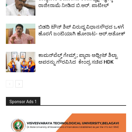
ರಾಜೀನಾಮೆ ನೀಡಿದ ಬಿ.ಆರ್. ಪಾಟೀಲ್
ಬಿಡದಿ ಟೌನ್ ಶಿಪ್ ವಿರುದ್ದ ವಿಧಾನಸೌಧದ ಒಳಗೆ
ಹೊರಗೆ ಜಂಟಿಯಾಗಿ ಹೋರಾಟ- ಆರ್.ಅಶೋಕ್
ಕಾಮನ್‌ವೆಲ್ತ್ ಗೇಮ್ಸ್‌ ; ಪ್ಯಾರಾ ಅಥ್ಲೀಟ್ ಶಿಲ್ಪಾ
ಅವರನ್ನು ಗೌರವಿಸಿದ ಕೇಂದ್ರ ಸಚಿವ HDK
Sponsor Ads 1