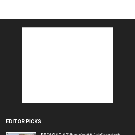
EDITOR PICKS
BREAKING NOW: ಉದಯಗಿರಿ “ ಪ್ರಚೋಧನಕಾರಿ