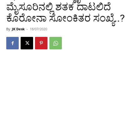
ಮೈಸೂರಿನಲ್ಲಿ ಶತಕ ದಾಟಲಿದೆ
ಕೊರೋನಾ ಸೋಂಕಿತರ ಸಂಖ್ಯೆ..?
By
JK Desk
-
18/07/2020