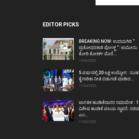
EDITOR PICKS
BREAKING NOW: ಉದಯಗಿರಿ “
ಪ್ರಚೋಧನಕಾರಿ ಪೋಸ್ಟ್‌ “: ಜಾಮೀನು
ಕೋರಿ ಕೋರ್ಟ್‌ ಮೊರೆ...
13/02/2025
5 ವರ್ಷದಲ್ಲಿ 20 ಲಕ್ಷ ಉದ್ಯೋಗ : ನೂ
ಕೈಗಾರಿಕಾ ನೀತಿ ಬಿಡುಗಡೆ ಮಾಡಿದ...
11/02/2025
ಜಾಗತಿಕ ಹೂಡಿಕೆದಾರರ ಸಮಾವೇಶ : 1
ವಿಶೇಷ ಹೂಡಿಕೆ ವಲಯ ಸ್ಥಾಪನೆ: ಸಚಿ
ಎಂ...
11/02/2025