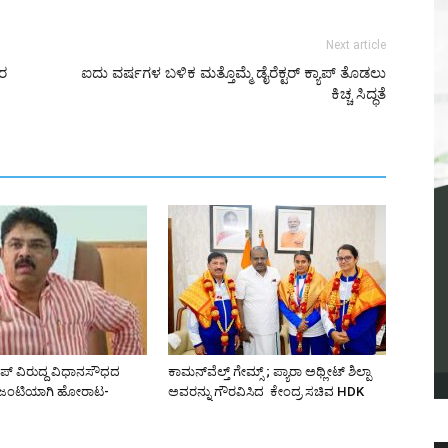
Next article
ಗರ
ಐದು ವರ್ಷಗಳ ಬಳಿಕ ಮತ್ತೊಮ್ಮೆ ಡೈರೆಕ್ಟರ್ ಕ್ಯಾಪ್ ತೊಡಲು
ಕಿಚ್ಚ ಸಿದ್ಧತೆ
ಿಪ್ ವಿರುದ್ದ ವಿಧಾನಸೌಧದ
ಕಾಮನ್‌ವೆಲ್ತ್ ಗೇಮ್ಸ್‌ ; ಪ್ಯಾರಾ ಅಥ್ಲೀಟ್ ಶಿಲ್ಪಾ
 ಜಂಟಿಯಾಗಿ ಹೋರಾಟ-
ಅವರನ್ನು ಗೌರವಿಸಿದ ಕೇಂದ್ರ ಸಚಿವ HDK