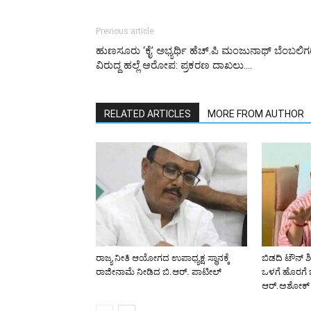
Previous article
ಹುಣಸೂರು ‘ಕೈ’ ಅಭ್ಯರ್ಥಿ ಹೆಚ್.ಪಿ ಮಂಜುನಾಥ್ ಬೆಂಬಲಿ
ವಿರುದ್ದ ಹಲ್ಲೆ ಆರೋಪ: ಪ್ರಕರಣ ದಾಖಲು….
RELATED ARTICLES
MORE FROM AUTHOR
ರಾಜ್ಯ ನೀತಿ ಆಯೋಗದ ಉಪಾಧ್ಯಕ್ಷ ಸ್ಥಾನಕ್ಕೆ
ಬಿಡದಿ ಟೌನ್ ಶ
ರಾಜೀನಾಮೆ ನೀಡಿದ ಬಿ.ಆರ್. ಪಾಟೀಲ್
ಒಳಗೆ ಹೊರಗೆ
ಆರ್.ಅಶೋಕ್