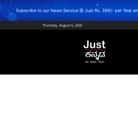
Subscribe to our News Service @ Just Rs. 399/- per Year 
Thursday, August 6, 2026
Just
Kannada
–
Online
Kannada
News
|
Breaking
Kannada
News
|
Karnataka
News
|
Live