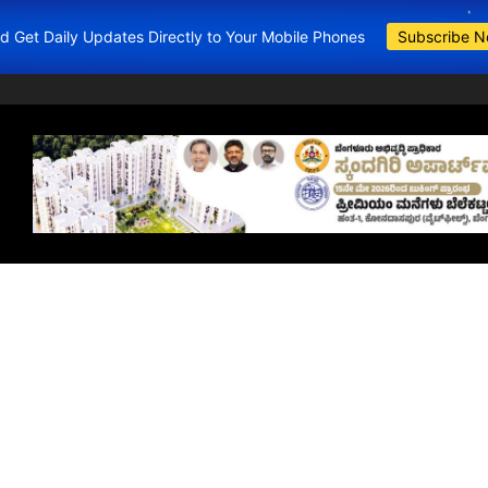
and Get Daily Updates Directly to Your Mobile Phones
Subscribe 
BDA Apartment