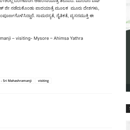
ೈ 2019ರಲ್ಲಿ ಬೆಂಗಳೂರಿಗೆ ಅಹಿಂಸಾಯಾತ್ರೆ ತಲುಪಿದೆ. ಮುಂದಿನ ವರ್ಷ
ರಮಣ್ ಜೀ ನಡೆದುಕೊಂಡು ಪಾದಯಾತ್ರೆ ಮೂಲಕ ಮೂರು ದೇಶಗಳು,
ಂಪೂರ್ಣಗೊಳಿಸಿದ್ದಾರೆ. ಸಾಮರಸ್ಯತೆ, ನೈತಿಕತೆ, ವ್ಯಸನಮುಕ್ತಿ ಈ
anji – visiting- Mysore – Ahimsa Yathra
 - Sri Mahashramanji
visiting