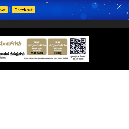
Now
|
Checkout
s