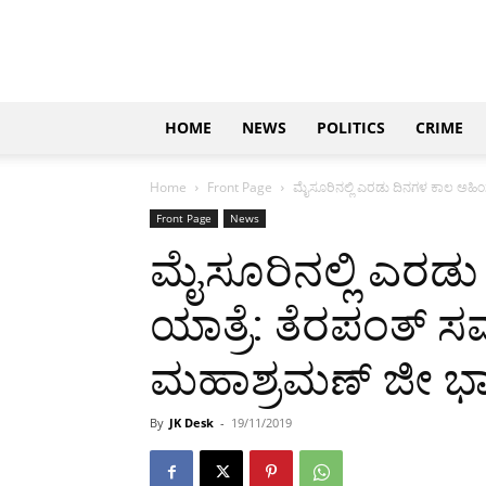
Updates
|
ಕನ್ನಡ
ನ್ಯೂಸ್
|
ಜಸ್ಟ್
HOME
NEWS
POLITICS
CRIME
ಕನ್ನಡ
Home
Front Page
ಮೈಸೂರಿನಲ್ಲಿ ಎರಡು ದಿನಗಳ ಕಾಲ ಅಹಿಂ
Front Page
News
ಮೈಸೂರಿನಲ್ಲಿ ಎರಡ
ಯಾತ್ರೆ: ತೆರಪಂತ್ 
ಮಹಾಶ್ರಮಣ್ ಜೀ ಭಾ
By
JK Desk
-
19/11/2019