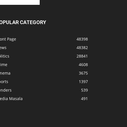
OPULAR CATEGORY
ront Page
48398
ews
48382
litics
28841
rime
4608
inema
3675
ports
1397
enders
539
edia Masala
491