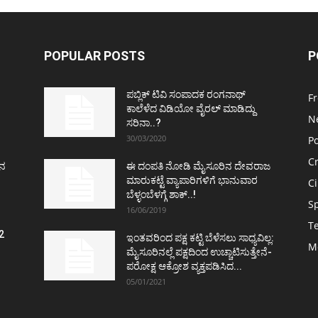
POPULAR POSTS
P
ಪಬ್ಲಿಕ್ ಟಿವಿ ಸಂಪಾದಕ ರಂಗನಾಥ್
F
ಕಾಲೆಳೆದ ವಿಡಿಯೋ ವೈರಲ್ ಮಾಡಿದ್ದು
N
ಸರಿನಾ..?
30/03/2020
Po
C
ತನ
ಈ ದಂಪತಿ ನೋಡಿ ಮೈಸೂರಿನ ದೇವರಾಜ
ಮಾರುಕಟ್ಟೆ ವ್ಯಾಪಾರಿಗಳಿಗೆ ಭಾನುವಾರ
C
ಬೆಳ್ಳಂಬೆಳಗ್ಗೆ ಶಾಕ್..!
S
16/06/2019
T
2
ಇಂತವರಿಂದ ಪಕ್ಷ ಕಟ್ಟಿ ಬೆಳೆಸಲು ಸಾಧ್ಯವಿಲ್ಲ:
M
ವ
ಮೈಸೂರಿನಲ್ಲೆ ಪಕ್ಷದಿಂದ ಉಚ್ಚಾಟಿಸುತ್ತೇನೆ-
ಪರೋಕ್ಷ ಆಕ್ರೋಶ ವ್ಯಕ್ತಪಡಿಸಿದ...
05/01/2021