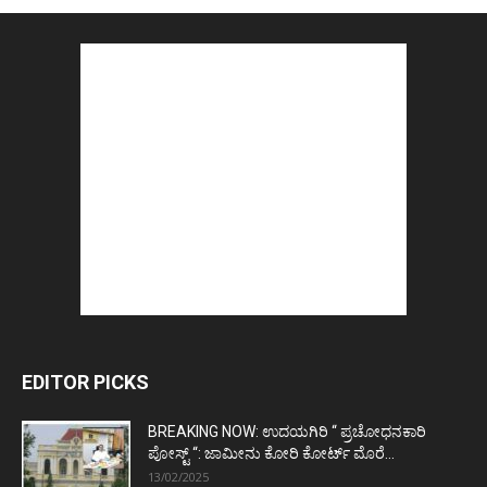
EDITOR PICKS
BREAKING NOW: ಉದಯಗಿರಿ “ ಪ್ರಚೋಧನಕಾರಿ
ಪೋಸ್ಟ್‌ “: ಜಾಮೀನು ಕೋರಿ ಕೋರ್ಟ್‌ ಮೊರೆ...
13/02/2025