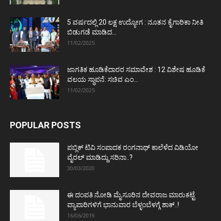
5 ವರ್ಷದಲ್ಲಿ 20 ಲಕ್ಷ ಉದ್ಯೋಗ : ನೂತನ ಕೈಗಾರಿಕಾ ನೀತಿ
ಬಿಡುಗಡೆ ಮಾಡಿದ...
11/02/2025
ಜಾಗತಿಕ ಹೂಡಿಕೆದಾರರ ಸಮಾವೇಶ : 12 ವಿಶೇಷ ಹೂಡಿಕೆ
ವಲಯ ಸ್ಥಾಪನೆ: ಸಚಿವ ಎಂ...
11/02/2025
POPULAR POSTS
ಪಬ್ಲಿಕ್ ಟಿವಿ ಸಂಪಾದಕ ರಂಗನಾಥ್ ಕಾಲೆಳೆದ ವಿಡಿಯೋ
ವೈರಲ್ ಮಾಡಿದ್ದು ಸರಿನಾ..?
30/03/2020
ಈ ದಂಪತಿ ನೋಡಿ ಮೈಸೂರಿನ ದೇವರಾಜ ಮಾರುಕಟ್ಟೆ
ವ್ಯಾಪಾರಿಗಳಿಗೆ ಭಾನುವಾರ ಬೆಳ್ಳಂಬೆಳಗ್ಗೆ ಶಾಕ್..!
16/06/2019