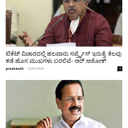
ಟಿಕೆಟ್ ವಿಚಾರದಲ್ಲಿ ಹಲವಾರು ಸರ್ಪ್ರೈಸ್ ಇರುತ್ತೆ: ಕೆಲವು
ಕಡೆ ಹೊಸ ಮುಖಗಳು ಬರಲಿವೆ- ಆರ್.ಅಶೋಕ್.
prashanth
-
12/03/2024
0