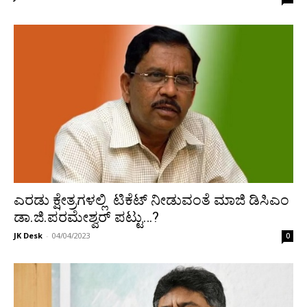
ಎರಡು ಕ್ಷೇತ್ರಗಳಲ್ಲಿ ಟಿಕೆಟ್ ನೀಡುವಂತೆ ಮಾಜಿ ಡಿಸಿಎಂ
ಡಾ.ಜಿ.ಪರಮೇಶ್ವರ್ ಪಟ್ಟು…?
JK Desk
-
04/04/2023
0