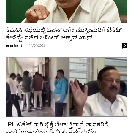
ಕೆಪಿಸಿಸಿ ಸಭೆಯಲ್ಲಿ ಓಪನ್ ಆಗೇ ಮುಸ್ಲೀಮರಿಗೆ ಟಿಕೆಟ್
ಕೇಳಿದ್ದೆ- ಸಚಿವ ಜಮೀರ್ ಅಹ್ಮದ್ ಖಾನ್
prashanth
-
14/04/2026
0
IPL ಟಿಕೆಟ್ ಗಾಗಿ ಭಿಕ್ಷೆ ಬೇಡುತ್ತಿದ್ದಾರೆ: ಶಾಸಕರಿಗೆ
ನಾಚಿಕೆಯಾಗಬೇಕು-ಡಿ.ವಿ ಸದಾನಂದಗೌಡ