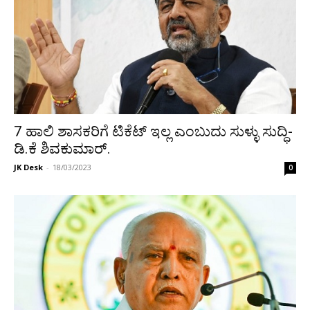
7 ಹಾಲಿ ಶಾಸಕರಿಗೆ ಟಿಕೆಟ್ ಇಲ್ಲ ಎಂಬುದು ಸುಳ್ಳು ಸುದ್ಧಿ-
ಡಿ.ಕೆ ಶಿವಕುಮಾರ್.
JK Desk
-
18/03/2023
0