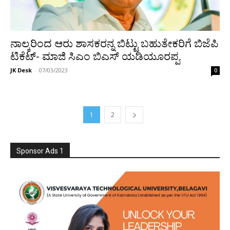
ನಾಲ್ಕರಿಂದ ಆರು ಶಾಸಕರನ್ನ ಬಿಟ್ಟು ಬಹುತೇಕರಿಗೆ ಬಿಜೆಪಿ
ಟಿಕೆಟ್- ಮಾಜಿ ಸಿಎಂ ಬಿಎಸ್ ಯಡಿಯೂರಪ್ಪ.
JK Desk
-
07/03/2023
0
1
2
Sponsor Ads 1