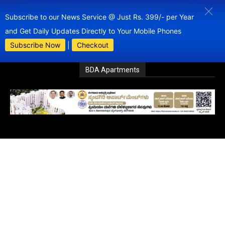
Subscribe to our News Service @ Just Rs. 399/- per Year
and Get Daily Updates Directly to Your Mobile Phones
Subscribe Now
|
Checkout
BDA Apartments