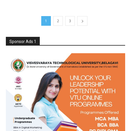
1
2
3
Sponsor Ads 1