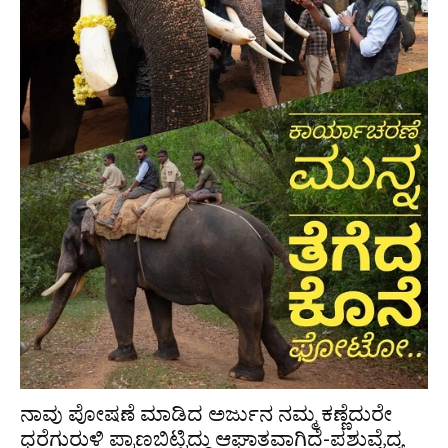
ನಾವು ಪೋಷಣೆ ಮಾಡಿದ ಅರ್ಜುನ ನಮ್ಮ ಕಣ್ಣೆದುರೇ
ಧರೆಗುರುಳಿ ಪ್ರಾಣಬಿಟ್ಟಿದ್ದು ಆಘಾತವಾಗಿದೆ-ಪಶುವೈದ್ಯ