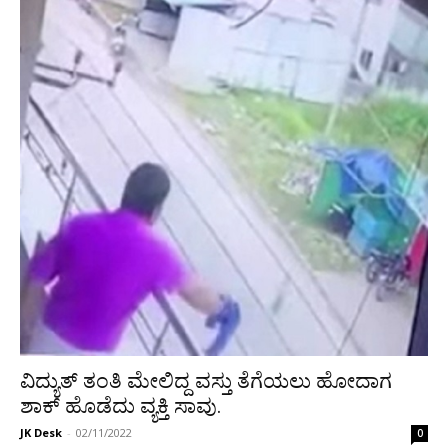
ವಿದ್ಯುತ್ ತಂತಿ ಮೇಲಿದ್ದ ವಸ್ತು ತೆಗೆಯಲು ಹೋದಾಗ
ಶಾಕ್ ಹೊಡೆದು ವ್ಯಕ್ತಿ ಸಾವು.
JK Desk
-
02/11/2022
0