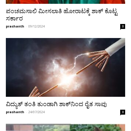
ಪಂಚಮಸಾಲಿ ಮೀಸಲಾತಿ ಹೋರಾಟಕ್ಕೆ ಶಾಕ್ ಕೊಟ್ಟ
ಸರ್ಕಾರ
prashanth
-
09/12/2024
0
ವಿದ್ಯುತ್ ತಂತಿ ತುಂಡಾಗಿ ಶಾಕ್‌ನಿಂದ ರೈತ ಸಾವು
prashanth
-
24/07/2024
0