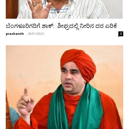
ಬೆಂಗಳೂರಿಗರಿಗೆ ಶಾಕ್: ಶೀಘ್ರದಲ್ಲಿ ನೀರಿನ ದರ ಏರಿಕೆ
prashanth
-
28/01/2025
0