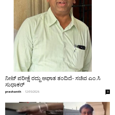
ನೀಟ್ ಪರೀಕ್ಷೆ ರದ್ದು ಆಘಾತ ತಂದಿದೆ- ಸಚಿವ ಎಂ.ಸಿ
ಸುಧಾಕರ್
prashanth
-
12/05/2026
0