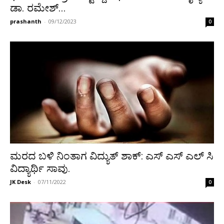
ಡಾ. ರಮೇಶ್...
prashanth
-
09/12/2023
0
ಮರದ ಬಳಿ ನಿಂತಾಗ ವಿದ್ಯುತ್ ಶಾಕ್: ಎಸ್ ಎಸ್ ಎಲ್ ಸಿ
ವಿದ್ಯಾರ್ಥಿ ಸಾವು.
JK Desk
-
07/11/2022
0