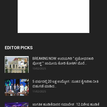
EDITOR PICKS
BREAKING NOW: ಉದಯಗಿರಿ “ ಪ್ರಚೋಧನಕಾರಿ
ಪೋಸ್ಟ್‌ “: ಜಾಮೀನು ಕೋರಿ ಕೋರ್ಟ್‌ ಮೊರೆ...
13/02/2025
5 ವರ್ಷದಲ್ಲಿ 20 ಲಕ್ಷ ಉದ್ಯೋಗ : ನೂತನ ಕೈಗಾರಿಕಾ ನೀತಿ
ಬಿಡುಗಡೆ ಮಾಡಿದ...
11/02/2025
ಜಾಗತಿಕ ಹೂಡಿಕೆದಾರರ ಸಮಾವೇಶ : 12 ವಿಶೇಷ ಹೂಡಿಕೆ