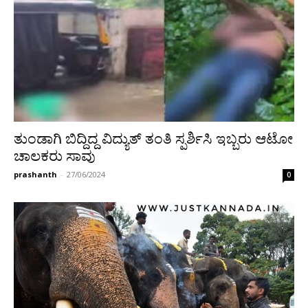
ತುಂಡಾಗಿ ಬಿದ್ದಿದ್ದ ವಿದ್ಯುತ್ ತಂತಿ ಸ್ಪರ್ಶಿಸಿ ಇಬ್ಬರು ಆಟೋ
ಚಾಲಕರು ಸಾವು
prashanth
-
27/06/2024
0