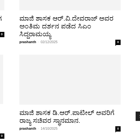
CINEMA
MEDIA MASALA
RASAYANA
TENDERS
MY
ಗ
ಮಾಜಿ ಶಾಸಕ ಆರ್.ವಿ.ದೇವರಾಜ್ ಅವರ
ಅಂತಿಮ ದರ್ಶನ ಪಡೆದ ಸಿಎಂ
ಸಿದ್ದರಾಮಯ್ಯ
0
prashanth
-
02/12/2025
0