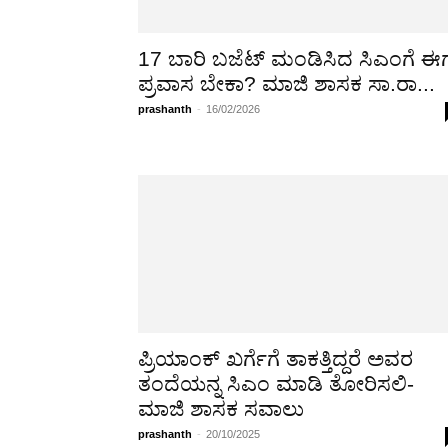
|
ಜಸ್ಟ್
HOME
NEWS
POLITICS
CRIME
ಕನ್ನಡ
Home
Tags
Former MLA
Tag: Former MLA
17 ಬಾರಿ ಬಜೆಟ್ ಮಂಡಿಸಿದ ಸಿಎಂಗೆ ಈ
ಪ್ರವಾಸ ಬೇಕಾ? ಮಾಜಿ ಶಾಸಕ ಸಾ.ರಾ...
prashanth
-
16/02/2026