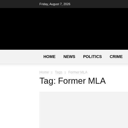
Friday, August 7, 2026
Just
Kannada
–
Online
Kannada
News
|
Breaking
Kannada
News
|
Karnataka
News
|
Live
Updates
|
ಕನ್ನಡ
ನ್ಯೂಸ್