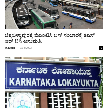
ಚಿಕ್ಕಬಳ್ಳಾಪುರಕ್ಕೆ ಬಿಎಂಟಿಸಿ ಬಸ್ ಸಂಚಾರಕ್ಕೆ ಕೆಎಸ್
ಆರ್ ಟಿಸಿ ಅನುಮತಿ.
JK Desk
-
17/03/2023
0