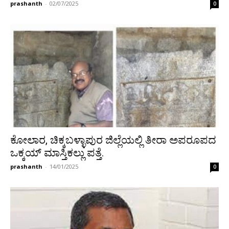
prashanth
-
02/07/2025
0
ಕೋಲಾರ, ಚಿಕ್ಕಬಳ್ಳಾಪುರ ಜಿಲ್ಲೆಯಲ್ಲಿ ತೀರಾ ಅಪರೂಪದ
ಒಕ್ಕಯ್ ಮಾಸ್ತಿಕಲ್ಲು ಪತ್ತೆ.
prashanth
-
14/01/2025
0