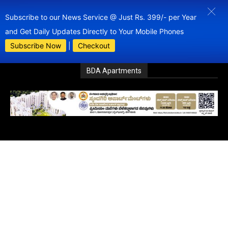
Subscribe to our News Service @ Just Rs. 399/- per Year
and Get Daily Updates Directly to Your Mobile Phones
Subscribe Now
|
Checkout
BDA Apartments