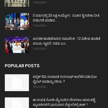
13/02/2025
5 ವರ್ಷದಲ್ಲಿ 20 ಲಕ್ಷ ಉದ್ಯೋಗ : ನೂತನ ಕೈಗಾರಿಕಾ ನೀತಿ
ಬಿಡುಗಡೆ ಮಾಡಿದ...
11/02/2025
ಜಾಗತಿಕ ಹೂಡಿಕೆದಾರರ ಸಮಾವೇಶ : 12 ವಿಶೇಷ ಹೂಡಿಕೆ
ವಲಯ ಸ್ಥಾಪನೆ: ಸಚಿವ ಎಂ...
11/02/2025
POPULAR POSTS
ಪಬ್ಲಿಕ್ ಟಿವಿ ಸಂಪಾದಕ ರಂಗನಾಥ್ ಕಾಲೆಳೆದ ವಿಡಿಯೋ
ವೈರಲ್ ಮಾಡಿದ್ದು ಸರಿನಾ..?
30/03/2020
ಈ ದಂಪತಿ ನೋಡಿ ಮೈಸೂರಿನ ದೇವರಾಜ ಮಾರುಕಟ್ಟೆ
ವ್ಯಾಪಾರಿಗಳಿಗೆ ಭಾನುವಾರ ಬೆಳ್ಳಂಬೆಳಗ್ಗೆ ಶಾಕ್..!