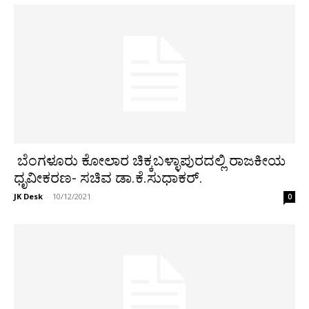
ಬೆಂಗಳೂರು ಕೋಲಾರ ಚಿಕ್ಕಬಳ್ಳಾಪುರದಲ್ಲಿ ರಾಜಕೀಯ
ಧೃವೀಕರಣ- ಸಚಿವ ಡಾ.ಕೆ.ಸುಧಾಕರ್.
JK Desk
-
10/12/2021
0