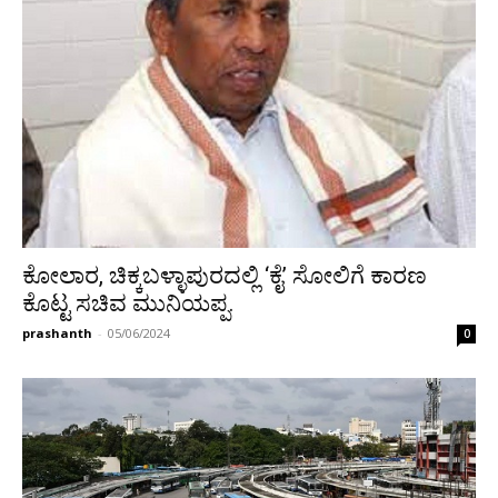
ಕೋಲಾರ, ಚಿಕ್ಕಬಳ್ಳಾಪುರದಲ್ಲಿ ‘ಕೈ’ ಸೋಲಿಗೆ ಕಾರಣ
ಕೊಟ್ಟ ಸಚಿವ ಮುನಿಯಪ್ಪ.
prashanth
-
05/06/2024
0