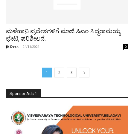
ಮಳೆಹಾನಿ ಪ್ರದೇಶಗಳಿಗೆ ಮಾಜಿ ಸಿಎಂ ಸಿದ್ಧರಾಮಯ್ಯ
ಭೇಟಿ, ಪರಿಶೀಲನೆ.
JK Desk
-
24/11/2021
0
1
2
3
Sponsor Ads 1