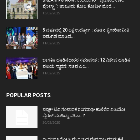
ಪೋಸ್ಟ್‌ “: ಜಾಮೀನು ಕೋರಿ ಕೋರ್ಟ್‌ ಮೊರೆ...
13/02/2025
5 ವರ್ಷದಲ್ಲಿ 20 ಲಕ್ಷ ಉದ್ಯೋಗ : ನೂತನ ಕೈಗಾರಿಕಾ ನೀತಿ
ಬಿಡುಗಡೆ ಮಾಡಿದ...
11/02/2025
ಜಾಗತಿಕ ಹೂಡಿಕೆದಾರರ ಸಮಾವೇಶ : 12 ವಿಶೇಷ ಹೂಡಿಕೆ
ವಲಯ ಸ್ಥಾಪನೆ: ಸಚಿವ ಎಂ...
11/02/2025
POPULAR POSTS
ಪಬ್ಲಿಕ್ ಟಿವಿ ಸಂಪಾದಕ ರಂಗನಾಥ್ ಕಾಲೆಳೆದ ವಿಡಿಯೋ
ವೈರಲ್ ಮಾಡಿದ್ದು ಸರಿನಾ..?
30/03/2020
ಈ ದಂಪತಿ ನೋಡಿ ಮೈಸೂರಿನ ದೇವರಾಜ ಮಾರುಕಟ್ಟೆ