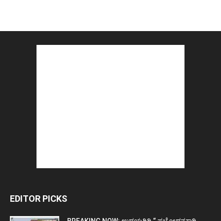
EDITOR PICKS
BREAKING NOW: ಉದಯಗಿರಿ “ ಪ್ರಚೋಧನಕಾರಿ