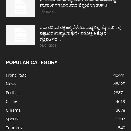
ವ್ಯಾಪಾರಿಗಳಿಗೆ ಭಾನುವಾರ ಬೆಳ್ಳಂಬೆಳಗ್ಗೆ ಶಾಕ್..!
16/06/2019
ಇಂತವರಿಂದ ಪಕ್ಷ ಕಟ್ಟಿ ಬೆಳೆಸಲು ಸಾಧ್ಯವಿಲ್ಲ: ಮೈಸೂರಿನಲ್ಲೆ
ಪಕ್ಷದಿಂದ ಉಚ್ಚಾಟಿಸುತ್ತೇನೆ- ಪರೋಕ್ಷ ಆಕ್ರೋಶ
ವ್ಯಕ್ತಪಡಿಸಿದ...
05/01/2021
POPULAR CATEGORY
Front Page
48441
News
48425
Politics
28871
Crime
4619
Cinema
3678
Sports
1397
Tenders
540