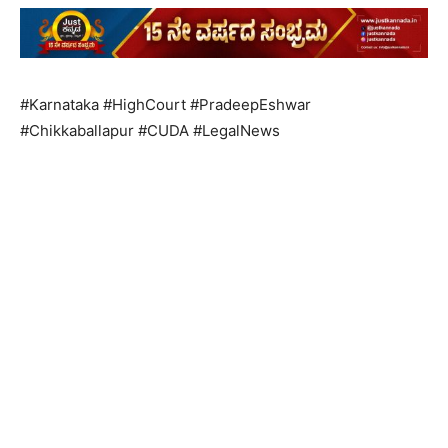
#Karnataka #HighCourt #PradeepEshwar
#Chikkaballapur #CUDA #LegalNews