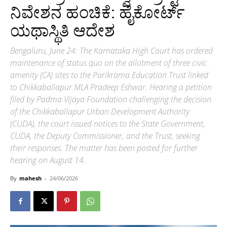
ನಿವೇಶನ ಹಂಚಿಕೆ: ಹೈಕೋರ್ಟ್
ಯಥಾಸ್ಥಿತಿ ಆದೇಶ
Bengaluru, June 24: The Karnataka High Court has ordered
maintenance of status quo on the allotment of three civic
amenity (CA) sites to the Parikrama Education Trust linked
to Chikkaballapur MLA Pradeep Eshwar. Hearing a petition
filed by Padma Vijaya Foundation challenging the decision
of the Chikkaballapur Urban Development Authority
(CUDA), the court issued notices to the State Government,
CUDA, the Deputy Commissioner, and the Trust, seeking
their responses. The matter has been posted for further
hearing on August 14.
By
mahesh
-
24/06/2026