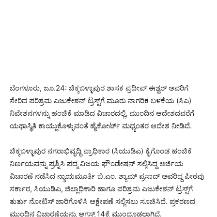
ಬೆಂಗಳೂರು, ಜೂ.24: ಚಿಕ್ಕಬಳ್ಳಾಪುರ ಶಾಸಕ ಪ್ರದೀಪ್ ಈಶ್ವರ್ ಅವರಿಗೆ
ಸೇರಿದ ಪರಿಶ್ರಮ ಎಜುಕೇಶನ್ ಟ್ರಸ್ಟ್‌ಗೆ ಮೂರು ನಾಗರಿಕ ಬಳಕೆಯ (ಸಿಎ)
ನಿವೇಶನಗಳನ್ನು ಹಂಚಿಕೆ ಮಾಡಿದ ವಿಚಾರದಲ್ಲಿ, ಮುಂದಿನ ಆದೇಶದವರೆಗೆ
ಯಥಾಸ್ಥಿತಿ ಕಾಯ್ದುಕೊಳ್ಳುವಂತೆ ಹೈಕೋರ್ಟ್ ಮಧ್ಯಂತರ ಆದೇಶ ನೀಡಿದೆ.
ಚಿಕ್ಕಬಳ್ಳಾಪುರ ನಗರಾಭಿವೃದ್ಧಿ ಪ್ರಾಧಿಕಾರ (ಸಿಯುಡಿಎ) ಕೈಗೊಂಡ ಹಂಚಿಕೆ
ನಿರ್ಣಯವನ್ನು ಪ್ರಶ್ನಿಸಿ ಪದ್ಮ ವಿಜಯ ಫೌಂಡೇಷನ್ ಸಲ್ಲಿಸಿದ್ದ ಅರ್ಜಿಯ
ವಿಚಾರಣೆ ನಡೆಸಿದ ನ್ಯಾಯಮೂರ್ತಿ ಬಿ.ಎಂ. ಶ್ಯಾಮ್ ಪ್ರಸಾದ್ ಅವರಿದ್ದ ಪೀಠವು
ಸರ್ಕಾರ, ಸಿಯುಡಿಎ, ಜಿಲ್ಲಾಧಿಕಾರಿ ಹಾಗೂ ಪರಿಶ್ರಮ ಎಜುಕೇಶನ್ ಟ್ರಸ್ಟ್‌ಗೆ
ತುರ್ತು ನೋಟಿಸ್ ಜಾರಿಗೊಳಿಸಿ ಆಕ್ಷೇಪಣೆ ಸಲ್ಲಿಸಲು ಸೂಚಿಸಿದೆ. ಪ್ರಕರಣದ
ಮುಂದಿನ ವಿಚಾರಣೆಯನ್ನು ಆಗಸ್ಟ್ 14ಕ್ಕೆ ಮುಂದೂಡಲಾಗಿದೆ.