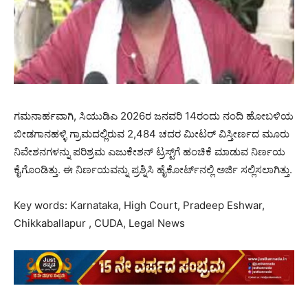
ಗಮನಾರ್ಹವಾಗಿ, ಸಿಯುಡಿಎ 2026ರ ಜನವರಿ 14ರಂದು ನಂದಿ ಹೋಬಳಿಯ
ಬೀಡಗಾನಹಳ್ಳಿ ಗ್ರಾಮದಲ್ಲಿರುವ 2,484 ಚದರ ಮೀಟರ್ ವಿಸ್ತೀರ್ಣದ ಮೂರು
ನಿವೇಶನಗಳನ್ನು ಪರಿಶ್ರಮ ಎಜುಕೇಶನ್ ಟ್ರಸ್ಟ್‌ಗೆ ಹಂಚಿಕೆ ಮಾಡುವ ನಿರ್ಣಯ
ಕೈಗೊಂಡಿತ್ತು. ಈ ನಿರ್ಣಯವನ್ನು ಪ್ರಶ್ನಿಸಿ ಹೈಕೋರ್ಟ್‌ನಲ್ಲಿ ಅರ್ಜಿ ಸಲ್ಲಿಸಲಾಗಿತ್ತು.
Key words: Karnataka, High Court, Pradeep Eshwar,
Chikkaballapur , CUDA, Legal News