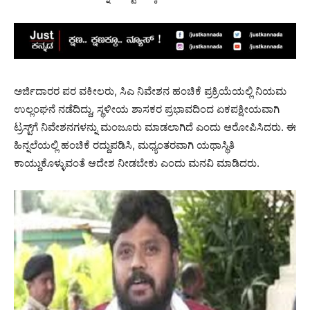
ಅರ್ಜಿದಾರರ ಪರ ವಕೀಲರು, ಸಿಎ ನಿವೇಶನ ಹಂಚಿಕೆ ಪ್ರಕ್ರಿಯೆಯಲ್ಲಿ ನಿಯಮ
ಉಲ್ಲಂಘನೆ ನಡೆದಿದ್ದು, ಸ್ಥಳೀಯ ಶಾಸಕರ ಪ್ರಭಾವದಿಂದ ಏಕಪಕ್ಷೀಯವಾಗಿ
ಟ್ರಸ್ಟ್‌ಗೆ ನಿವೇಶನಗಳನ್ನು ಮಂಜೂರು ಮಾಡಲಾಗಿದೆ ಎಂದು ಆರೋಪಿಸಿದರು. ಈ
ಹಿನ್ನಲೆಯಲ್ಲಿ ಹಂಚಿಕೆ ರದ್ದುಪಡಿಸಿ, ಮಧ್ಯಂತರವಾಗಿ ಯಥಾಸ್ಥಿತಿ
ಕಾಯ್ದುಕೊಳ್ಳುವಂತೆ ಆದೇಶ ನೀಡಬೇಕು ಎಂದು ಮನವಿ ಮಾಡಿದರು.