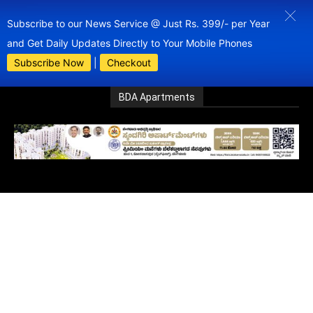
Subscribe to our News Service @ Just Rs. 399/- per Year
and Get Daily Updates Directly to Your Mobile Phones
Subscribe Now
|
Checkout
BDA Apartments