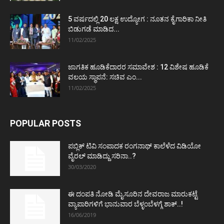
5 ವರ್ಷದಲ್ಲಿ 20 ಲಕ್ಷ ಉದ್ಯೋಗ : ನೂತನ ಕೈಗಾರಿಕಾ ನೀತಿ
ಬಿಡುಗಡೆ ಮಾಡಿದ...
11/02/2025
ಜಾಗತಿಕ ಹೂಡಿಕೆದಾರರ ಸಮಾವೇಶ : 12 ವಿಶೇಷ ಹೂಡಿಕೆ
ವಲಯ ಸ್ಥಾಪನೆ: ಸಚಿವ ಎಂ...
11/02/2025
POPULAR POSTS
ಪಬ್ಲಿಕ್ ಟಿವಿ ಸಂಪಾದಕ ರಂಗನಾಥ್ ಕಾಲೆಳೆದ ವಿಡಿಯೋ
ವೈರಲ್ ಮಾಡಿದ್ದು ಸರಿನಾ..?
30/03/2020
ಈ ದಂಪತಿ ನೋಡಿ ಮೈಸೂರಿನ ದೇವರಾಜ ಮಾರುಕಟ್ಟೆ
ವ್ಯಾಪಾರಿಗಳಿಗೆ ಭಾನುವಾರ ಬೆಳ್ಳಂಬೆಳಗ್ಗೆ ಶಾಕ್..!
16/06/2019