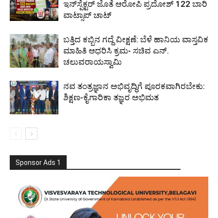
ಇನ್‌ಸ್ಪೆಕ್ಟರ್‌ ಜೊತೆ ಆರೋಪಿ ಪ್ರದೋಶ್‌ 122 ಬಾರಿ
ವಾಟ್ಸಾಪ್ ಚಾಟ್
ಬತ್ತಿದ ಕಬ್ಬಿನ ಗದ್ದೆ ವೀಕ್ಷಣೆ: ಬೆಳೆ ಹಾನಿಯ ವಾಸ್ತವಿಕ
ಮಾಹಿತಿ ಆಧರಿಸಿ ಕ್ರಮ- ಸಚಿವ ಎನ್.
ಚಲುವರಾಯಸ್ವಾಮಿ
ನವ ತಂತ್ರಜ್ಞಾನ ಅಭಿವೃದ್ಧಿಗೆ ಪೂರಕವಾಗಿರಬೇಕು:
ಶಿಕ್ಷಣ-ಕೈಗಾರಿಕಾ ತಜ್ಞರ ಅಭಿಮತ
Sponsor Ads 1