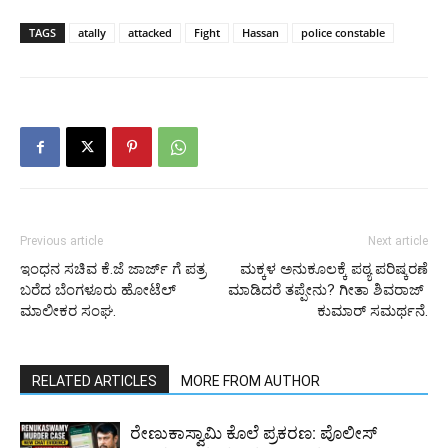
TAGS
atally
attacked
Fight
Hassan
police constable
Previous article
Next article
ಇಂಧನ ಸಚಿವ ಕೆ.ಜೆ ಜಾರ್ಜ್ ಗೆ ಪತ್ರ
ಮಕ್ಕಳ ಅನುಕೂಲಕ್ಕೆ ಪಠ್ಯ ಪರಿಷ್ಕರಣೆ
ಬರೆದ ಬೆಂಗಳೂರು ಹೋಟೆಲ್​
ಮಾಡಿದರೆ ತಪ್ಪೇನು? ಗೀತಾ ಶಿವರಾಜ್ ​​
ಮಾಲೀಕರ ಸಂಘ.
ಕುಮಾರ್​​​​ ಸಮರ್ಥನೆ.
RELATED ARTICLES
MORE FROM AUTHOR
ರೇಣುಕಾಸ್ವಾಮಿ ಕೊಲೆ ಪ್ರಕರಣ: ಪೊಲೀಸ್