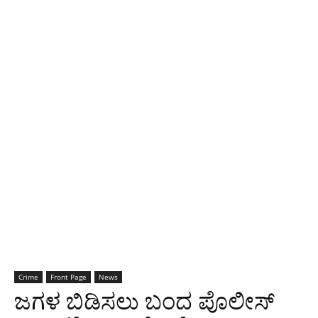
Crime
Front Page
News
ಜಗಳ ಬಿಡಿಸಲು ಬಂದ ಪೊಲೀಸ್