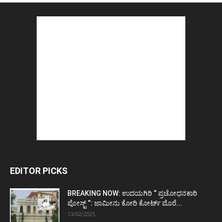
EDITOR PICKS
BREAKING NOW: ಉದಯಗಿರಿ “ ಪ್ರಚೋಧನಕಾರಿ
ಪೋಸ್ಟ್‌ “: ಜಾಮೀನು ಕೋರಿ ಕೋರ್ಟ್‌ ಮೊರೆ...
13/02/2025