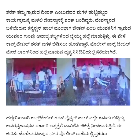
ಶರತ್ ತಮ್ಮ ಗ್ರಾಮದ ದೀಪಕ್ ಎಂಬುವವರ ಮಗಳ ಹುಟ್ಟಹಬ್ಬದ
ಕಾರ್ಯಕ್ರಮಕ್ಕೆ ಮಳಲಿ ದೇವಸ್ಥಾನಕ್ಕೆ ಶರತ್ ಬಂದಿದ್ದರು. ದೇವಸ್ಥಾನದ
ಬಳಿಯಿರುವ ಕನ್ವೆನ್ಷನ್ ಹಾಲ್ ಮುಂಭಾಗ ಚೇತನ್ ಎಂಬ ಯುವಕನಿಗೆ ಗ್ರಾಮದ
ಯುವಕರ ಗುಂಪು ಅವಾಚ್ಯ ಶಬ್ದಗಳಿಂದ ಬೈಯ್ದು ಹಲ್ಲೆ ಮಾಡುತ್ತಿತ್ತು. ಈ ವೇಳೆ
ಕಾನ್ಸ್‌ ಟೇಬಲ್ ಶರತ್ ಜಗಳ ಬಿಡಿಸಲು ಹೋಗಿದ್ದಾರೆ. ಪೊಲೀಸ್ ಕಾನ್ಸ್ ಟೇಬಲ್
ಮೇಲೆ ಲಾಂಗ್‌ನಿಂದ ಹಲ್ಲೆ ಮಾಡುವ ದೃಶ್ಯ ಸಿಸಿಟಿವಿಯಲ್ಲಿ ಸೆರೆಯಾಗಿದೆ.
ಹಲ್ಲೆಯಿಂದಾಗಿ ಕಾನ್ಸ್‌ಟೇಬಲ್ ಶರತ್ ನ್ವೆನ್ಷನ್ ಹಾಲ್‌ ನಲ್ಲೇ ಕುಸಿದು ಬಿದ್ದಿದ್ದು
ಅವರನ್ನಹಾಸನದ ಸರ್ಕಾರಿ ಆಸ್ಪತ್ರೆಗೆ ದಾಖಲಿಸಿ ಚಿಕಿತ್ಸೆ ನೀಡಲಾಗುತ್ತಿದೆ. ಈ
ಕುರಿತು ಹೊಳೇನರಸೀಪುರ ನಗರ ಪೊಲೀಸ್ ಠಾಣೆಯಲ್ಲಿ ಪ್ರಕರಣ