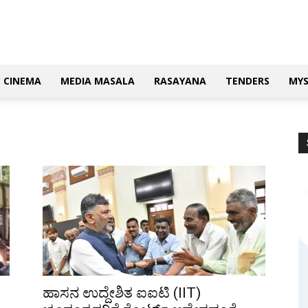
CINEMA
MEDIA MASALA
RASAYANA
TENDERS
MY
ಹಾಸನ ಉದ್ದೇಶಿತ ಐಐಟಿ (IIT)