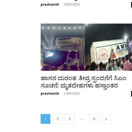
prashanth
-
13/09/2025
ಹಾಸನ ದುರಂತ: ತೀವ್ರ ಸ್ಪಂದನೆಗೆ ಸಿಎಂ
ಸೂಚನೆ: ಮೃತದೇಹಗಳು ಹಸ್ತಾಂತರ
prashanth
-
13/09/2025
...
1
2
3
9