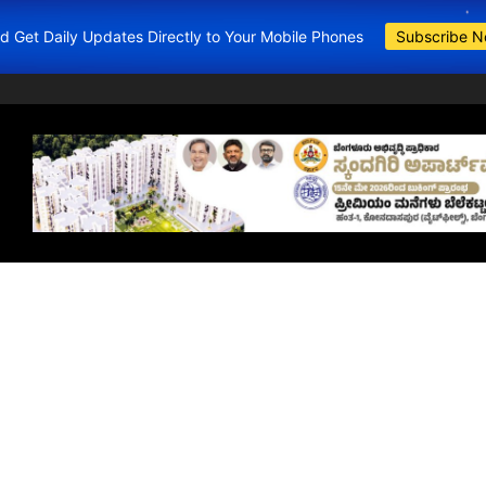
and Get Daily Updates Directly to Your Mobile Phones
Subscribe 
BDA Apartments