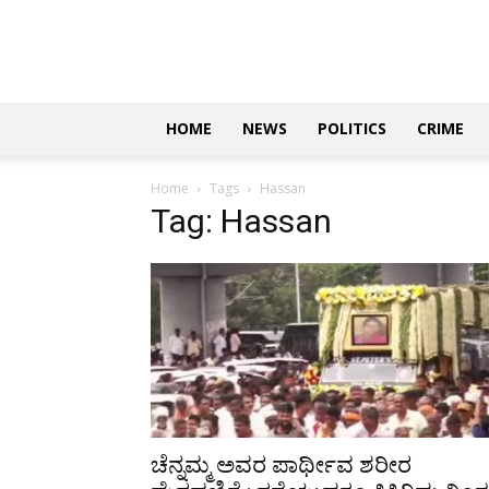
Updates
|
ಕನ್ನಡ
ನ್ಯೂಸ್
|
ಜಸ್ಟ್
HOME
NEWS
POLITICS
CRIME
ಕನ್ನಡ
Home
Tags
Hassan
Tag: Hassan
ಚೆನ್ನಮ್ಮ ಅವರ ಪಾರ್ಥೀವ ಶರೀರ