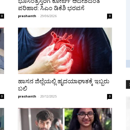
ಭೂಸಂತ್ರಸ್ತರಿಗೆ ಕೋರ್ಟ್ ಆದೇಶದಂತೆ
ಪರಿಹಾರ: ಸಿಎಂ ಡಿಕೆಶಿ ಭರವಸೆ
prashanth
-
29/06/2026
0
0
ಹಾಸನ ಜಿಲ್ಲೆಯಲ್ಲಿ ಹೃದಯಾಘಾತಕ್ಕೆ ಇಬ್ಬರು
ಬಲಿ
prashanth
-
20/12/2025
0
0