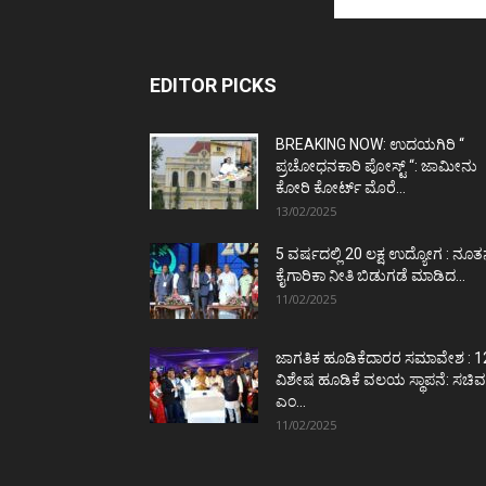
EDITOR PICKS
BREAKING NOW: ಉದಯಗಿರಿ “
ಪ್ರಚೋಧನಕಾರಿ ಪೋಸ್ಟ್‌ “: ಜಾಮೀನು
ಕೋರಿ ಕೋರ್ಟ್‌ ಮೊರೆ...
13/02/2025
5 ವರ್ಷದಲ್ಲಿ 20 ಲಕ್ಷ ಉದ್ಯೋಗ : ನೂ
ಕೈಗಾರಿಕಾ ನೀತಿ ಬಿಡುಗಡೆ ಮಾಡಿದ...
11/02/2025
ಜಾಗತಿಕ ಹೂಡಿಕೆದಾರರ ಸಮಾವೇಶ : 1
ವಿಶೇಷ ಹೂಡಿಕೆ ವಲಯ ಸ್ಥಾಪನೆ: ಸಚಿವ
ಎಂ...
11/02/2025