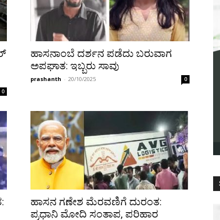
ರ್
ಹಾಸನಾಂಬೆ ದರ್ಶನ ಪಡೆದು ಬರುವಾಗ
ಅಪಘಾತ: ಇಬ್ಬರು ಸಾವು
prashanth
-
20/10/2025
0
0
:
ಹಾಸನ ಗಣೇಶ ಮೆರವಣಿಗೆ ದುರಂತ:
ಪ್ರಧಾನಿ ಮೋದಿ ಸಂತಾಪ, ಪರಿಹಾರ