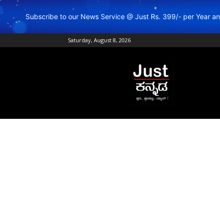
Subscribe to our News Service @ Just Rs. 399/- per Year 
Saturday, August 8, 2026
Just
Kannada
–
Online
Kannada
News
|
Breaking
Kannada
News
|
Karnataka
News
|
Live