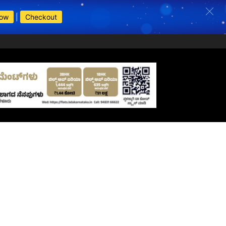
Now
|
Checkout