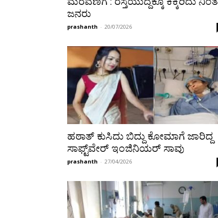
ಮೆರವಣಿಗೆ : ರಸ್ತೆಯುದ್ದಕ್ಕೂ ಕಿಕ್ಕಿರಿದು ನಿಂತ
ಜನರು
prashanth
-
20/07/2026
ಹಠಾತ್ ಕುಸಿದು ಬಿದ್ದು ಕೋಮಾಗೆ ಜಾರಿದ್ದ
ಸಾಫ್ಟ್‌ವೇರ್ ಇಂಜಿನಿಯರ್ ಸಾವು
prashanth
-
27/04/2026