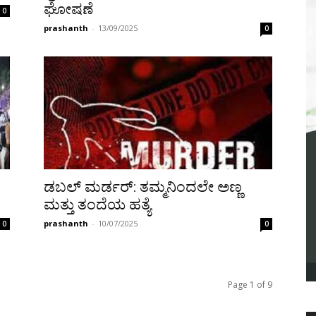
ಘೋಷಣೆ
0
prashanth
-
13/09/2025
0
ಡಬಲ್ ಮರ್ಡರ್: ತಮ್ಮನಿಂದಲೇ ಅಣ್ಣ
ಮತ್ತು ತಂದೆಯ ಹತ್ಯೆ
prashanth
-
10/07/2025
0
0
Page 1 of 9