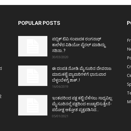
POPULAR POSTS
P
ಪಬ್ಲಿಕ್ ಟಿವಿ ಸಂಪಾದಕ ರಂಗನಾಥ್
F
ಕಾಲೆಳೆದ ವಿಡಿಯೋ ವೈರಲ್ ಮಾಡಿದ್ದು
N
ಸರಿನಾ..?
30/03/2020
Po
C
ತನ
ಈ ದಂಪತಿ ನೋಡಿ ಮೈಸೂರಿನ ದೇವರಾಜ
ಮಾರುಕಟ್ಟೆ ವ್ಯಾಪಾರಿಗಳಿಗೆ ಭಾನುವಾರ
C
ಬೆಳ್ಳಂಬೆಳಗ್ಗೆ ಶಾಕ್..!
Sp
16/06/2019
T
2
ಇಂತವರಿಂದ ಪಕ್ಷ ಕಟ್ಟಿ ಬೆಳೆಸಲು ಸಾಧ್ಯವಿಲ್ಲ:
M
ಮೈಸೂರಿನಲ್ಲೆ ಪಕ್ಷದಿಂದ ಉಚ್ಚಾಟಿಸುತ್ತೇನೆ-
ಪರೋಕ್ಷ ಆಕ್ರೋಶ ವ್ಯಕ್ತಪಡಿಸಿದ...
05/01/2021