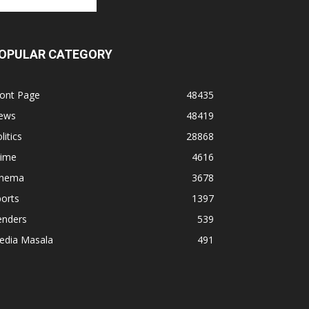
OPULAR CATEGORY
ront Page
48435
ews
48419
litics
28868
rime
4616
inema
3678
orts
1397
enders
539
edia Masala
491