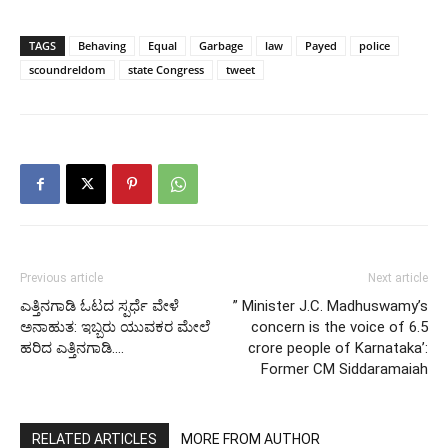
TAGS
Behaving
Equal
Garbage
law
Payed
police
scoundreldom
state Congress
tweet
Previous article
Next article
ಎತ್ತಿನಗಾಡಿ ಓಟದ ಸ್ಪರ್ಧೆ ವೇಳೆ
” Minister J.C. Madhuswamy’s
ಅನಾಹುತ: ಇಬ್ಬರು ಯುವಕರ ಮೇಲೆ
concern is the voice of 6.5
ಹರಿದ ಎತ್ತಿನಗಾಡಿ….
crore people of Karnataka’:
Former CM Siddaramaiah
RELATED ARTICLES
MORE FROM AUTHOR