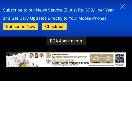
Subscribe to our News Service @ Just Rs. 399/- per Year
and Get Daily Updates Directly to Your Mobile Phones
Subscribe Now
|
Checkout
BDA Apartments