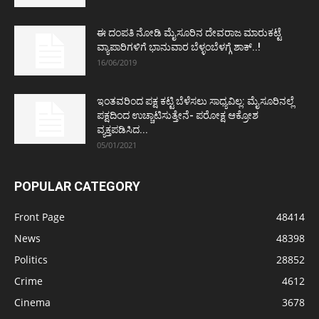
ಈ ದಂಪತಿ ನೋಡಿ ಮೈಸೂರಿನ ದೇವರಾಜ ಮಾರುಕಟ್ಟೆ
ವ್ಯಾಪಾರಿಗಳಿಗೆ ಭಾನುವಾರ ಬೆಳ್ಳಂಬೆಳಗ್ಗೆ ಶಾಕ್..!
16/06/2019
ಇಂತವರಿಂದ ಪಕ್ಷ ಕಟ್ಟಿ ಬೆಳೆಸಲು ಸಾಧ್ಯವಿಲ್ಲ: ಮೈಸೂರಿನಲ್ಲೆ
ಪಕ್ಷದಿಂದ ಉಚ್ಚಾಟಿಸುತ್ತೇನೆ- ಪರೋಕ್ಷ ಆಕ್ರೋಶ
ವ್ಯಕ್ತಪಡಿಸಿದ...
05/01/2021
POPULAR CATEGORY
Front Page
48414
News
48398
Politics
28852
Crime
4612
Cinema
3678