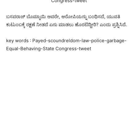
ಬಸವರಾಜ್ ಬೊಮ್ಮಾಯಿ ಅವರೇ, ಆರೋಪಿಯನ್ನು ಬಂಧಿಸದೆ, ಯುವತಿ
ಕುಟುಂಬಕ್ಕೆ ರಕ್ಷಣೆ ನೀಡದೆ ಏನು ಮಾಡಲು ಹೊರಟಿದ್ದೀರಿ? ಎಂದು ಪ್ರಶ್ನಿಸಿದೆ.
key words : Payed-scoundreldom-law-police-garbage-
Equal-Behaving-State Congress-tweet