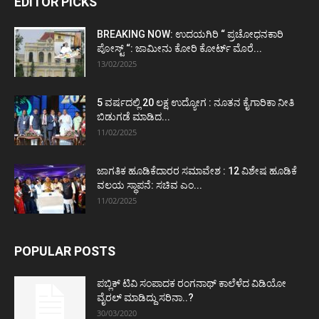
EDITOR PICKS
BREAKING NOW: ಉದಯಗಿರಿ “ ಪ್ರಚೋಧನಕಾರಿ
ಪೋಸ್ಟ್‌ “: ಜಾಮೀನು ಕೋರಿ ಕೋರ್ಟ್‌ ಮೊರೆ...
13/02/2025
5 ವರ್ಷದಲ್ಲಿ 20 ಲಕ್ಷ ಉದ್ಯೋಗ : ನೂತನ ಕೈಗಾರಿಕಾ ನೀತಿ
ಬಿಡುಗಡೆ ಮಾಡಿದ...
11/02/2025
ಜಾಗತಿಕ ಹೂಡಿಕೆದಾರರ ಸಮಾವೇಶ : 12 ವಿಶೇಷ ಹೂಡಿಕೆ
ವಲಯ ಸ್ಥಾಪನೆ: ಸಚಿವ ಎಂ...
11/02/2025
POPULAR POSTS
ಪಬ್ಲಿಕ್ ಟಿವಿ ಸಂಪಾದಕ ರಂಗನಾಥ್ ಕಾಲೆಳೆದ ವಿಡಿಯೋ
ವೈರಲ್ ಮಾಡಿದ್ದು ಸರಿನಾ..?
30/03/2020