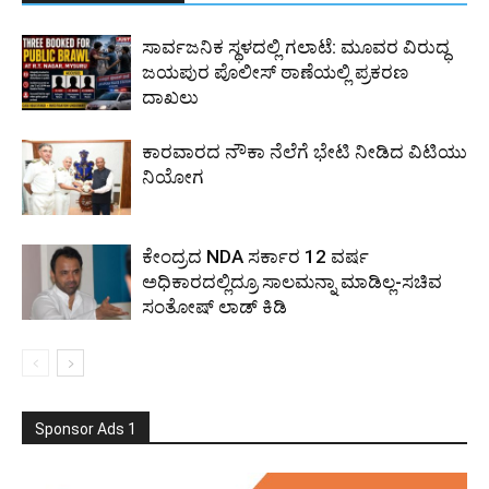
ಸಾರ್ವಜನಿಕ ಸ್ಥಳದಲ್ಲಿ ಗಲಾಟೆ: ಮೂವರ ವಿರುದ್ಧ
ಜಯಪುರ ಪೊಲೀಸ್ ಠಾಣೆಯಲ್ಲಿ ಪ್ರಕರಣ
ದಾಖಲು
ಕಾರವಾರದ ನೌಕಾ ನೆಲೆಗೆ ಭೇಟಿ ನೀಡಿದ ವಿಟಿಯು
ನಿಯೋಗ
ಕೇಂದ್ರದ NDA ಸರ್ಕಾರ 12 ವರ್ಷ
ಅಧಿಕಾರದಲ್ಲಿದ್ರೂ ಸಾಲಮನ್ನಾ ಮಾಡಿಲ್ಲ-ಸಚಿವ
ಸಂತೋಷ್ ಲಾಡ್ ಕಿಡಿ
Sponsor Ads 1