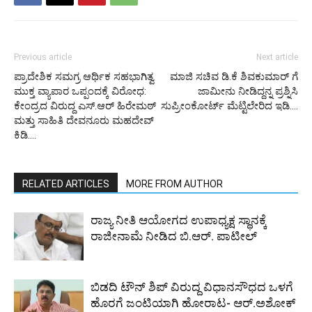
Previous article
Next article
ಪ್ರಾದೇಶಿಕ ಸಮಗ್ರ ಆರ್ಥಿಕ ಸಹಭಾಗಿತ್ವ
ಮಾಜಿ ಸಚಿವ ಡಿ.ಕೆ ಶಿವಕುಮಾರ್ ಗೆ
ಮುಕ್ತ ವ್ಯಾಪಾರ ಒಪ್ಪಂದಕ್ಕೆ ವಿರೋಧ:
ಜಾಮೀನು ನೀಡಿದ್ದನ್ನ ಪ್ರಶ್ನಿಸಿ
ಕೇಂದ್ರದ ವಿರುದ್ದ ಎಸ್.ಆರ್ ಹಿರೇಮಠ್
ಸುಪ್ರೀಂಕೋರ್ಟ್ ಮೆಟ್ಟಿಲೇರಿದ ಇಡಿ….
ಮತ್ತು ಸಾಹಿತಿ ದೇವನೂರು ಮಹದೇವ್
ಕಿಡಿ….
RELATED ARTICLES
MORE FROM AUTHOR
ರಾಜ್ಯ ನೀತಿ ಆಯೋಗದ ಉಪಾಧ್ಯಕ್ಷ ಸ್ಥಾನಕ್ಕೆ
ರಾಜೀನಾಮೆ ನೀಡಿದ ಬಿ.ಆರ್. ಪಾಟೀಲ್
ಬಿಡದಿ ಟೌನ್ ಶಿಪ್ ವಿರುದ್ದ ವಿಧಾನಸೌಧದ ಒಳಗೆ
ಹೊರಗೆ ಜಂಟಿಯಾಗಿ ಹೋರಾಟ- ಆರ್.ಅಶೋಕ್