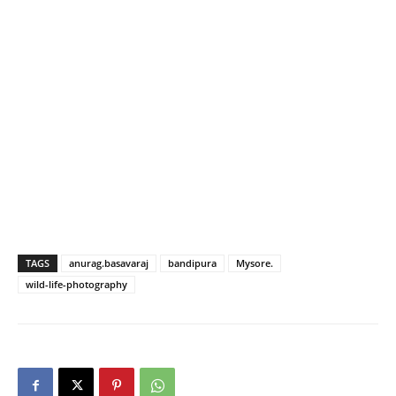
TAGS
anurag.basavaraj
bandipura
Mysore.
wild-life-photography