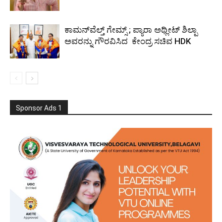
ಕಾಮನ್‌ವೆಲ್ತ್ ಗೇಮ್ಸ್‌ ; ಪ್ಯಾರಾ ಅಥ್ಲೀಟ್ ಶಿಲ್ಪಾ
ಅವರನ್ನು ಗೌರವಿಸಿದ ಕೇಂದ್ರ ಸಚಿವ HDK
Sponsor Ads 1