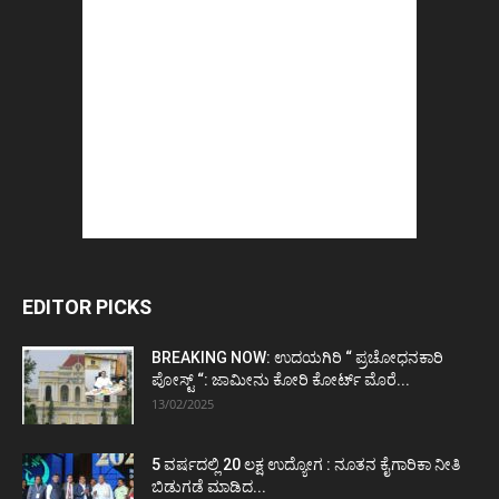
EDITOR PICKS
BREAKING NOW: ಉದಯಗಿರಿ “ ಪ್ರಚೋಧನಕಾರಿ
ಪೋಸ್ಟ್‌ “: ಜಾಮೀನು ಕೋರಿ ಕೋರ್ಟ್‌ ಮೊರೆ...
13/02/2025
5 ವರ್ಷದಲ್ಲಿ 20 ಲಕ್ಷ ಉದ್ಯೋಗ : ನೂತನ ಕೈಗಾರಿಕಾ ನೀತಿ
ಬಿಡುಗಡೆ ಮಾಡಿದ...