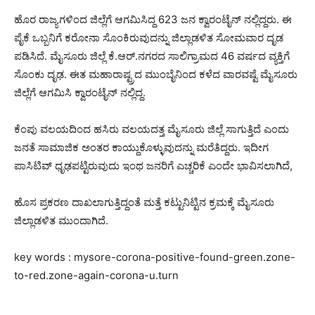
ಹೊರ ರಾಜ್ಯಗಳಿಂದ ಜಿಲ್ಲೆಗೆ ಆಗಮಿಸಿದ್ದ 623 ಜನ ಕ್ವಾರಂಟೈನ್ ನಲ್ಲಿದ್ದರು. ಈ
ಪೈಕೆ ಒಬ್ಬನಿಗೆ ಕರೋನಾ ಸೊಂಕಿರುವುದನ್ನು ಜಿಲ್ಲಾಡಳಿತ ಸೋಮವಾರ ದೃಡ
ಪಡಿಸಿದೆ. ಮೈಸೂರು ಜಿಲ್ಲೆ ಕೆ.ಆರ್.ನಗರದ ಸಾಲಿಗ್ರಾಮದ 46 ವರ್ಷದ ವ್ಯಕ್ತಿಗೆ
ಸೊಂಕು ದೃಢ. ಈತ ಮಹಾರಾಷ್ಟ್ರದ ಮುಂಬೈನಿಂದ ಕಳೆದ ವಾರವಷ್ಟೆ ಮೈಸೂರು
ಜಿಲ್ಲೆಗೆ ಆಗಮಿಸಿ ಕ್ವಾರಂಟೈನ್ ನಲ್ಲಿದ್ದ.
ಕೆಂಪು ವಲಯದಿಂದ ಹಸಿರು ವಲಯದತ್ತ ಮೈಸೂರು ಜಿಲ್ಲೆ ಸಾಗುತ್ತಿದೆ ಎಂದು
ಜನತೆ ಸಾಮಾಜಿಕ ಅಂತರ ಕಾಯ್ದುಕೊಳ್ಳುವುದನ್ನು ಮರೆತಿದ್ದರು. ಇದೀಗ
ಪಾಸಿಟಿವ್ ಧೃಢಪಟ್ಟಿರುವುದು ಇಂಥ ಜನರಿಗೆ ಎಚ್ಚರಿಕೆ ಎಂದೇ ಭಾವಿಸಲಾಗಿದೆ,
ಹೊಸ ಪ್ರಕರಣ ದಾಖಲಾಗುತ್ತಿದ್ದಂತೆ ಮತ್ತೆ ಕಟ್ಟುನಿಟ್ಟಿನ ಕ್ರಮಕ್ಕೆ ಮೈಸೂರು
ಜಿಲ್ಲಾಡಳಿತ ಮುಂದಾಗಿದೆ.
key words : mysore-corona-positive-found-green.zone-
to-red.zone-again-corona-u.turn