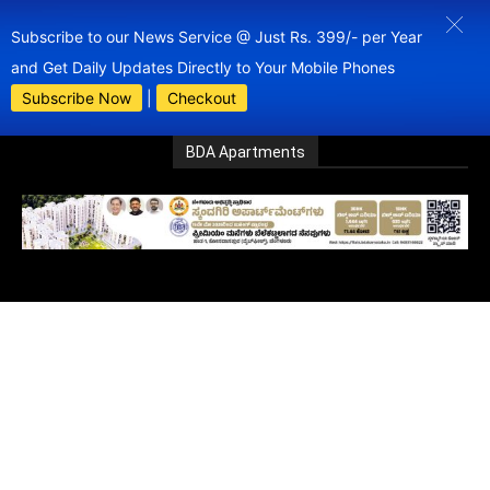
Subscribe to our News Service @ Just Rs. 399/- per Year
and Get Daily Updates Directly to Your Mobile Phones
Subscribe Now
|
Checkout
BDA Apartments