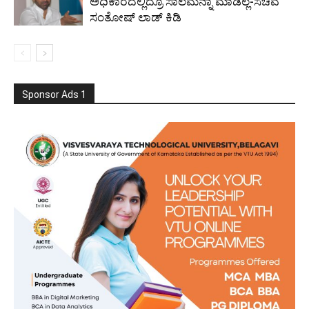
ಅಧಿಕಾರದಲ್ಲಿದ್ರೂ ಸಾಲಮನ್ನಾ ಮಾಡಿಲ್ಲ-ಸಚಿವ
ಸಂತೋಷ್ ಲಾಡ್ ಕಿಡಿ
Sponsor Ads 1