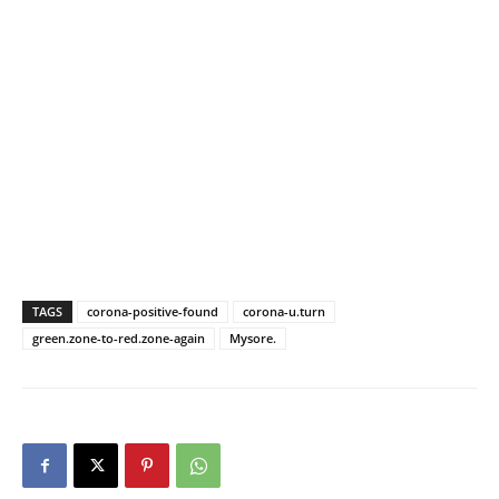
TAGS
corona-positive-found
corona-u.turn
green.zone-to-red.zone-again
Mysore.