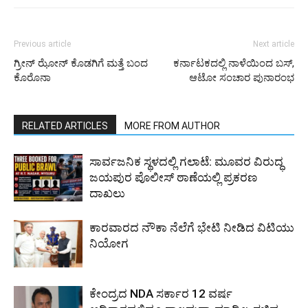
Previous article
Next article
ಗ್ರೀನ್ ಝೋನ್ ಕೊಡಗಿಗೆ ಮತ್ತೆ ಬಂದ
ಕರ್ನಾಟಕದಲ್ಲಿ ನಾಳೆಯಿಂದ ಬಸ್,
ಕೊರೊನಾ
ಆಟೋ ಸಂಚಾರ ಪುನಾರಂಭ
RELATED ARTICLES
MORE FROM AUTHOR
ಸಾರ್ವಜನಿಕ ಸ್ಥಳದಲ್ಲಿ ಗಲಾಟೆ: ಮೂವರ ವಿರುದ್ಧ
ಜಯಪುರ ಪೊಲೀಸ್ ಠಾಣೆಯಲ್ಲಿ ಪ್ರಕರಣ
ದಾಖಲು
ಕಾರವಾರದ ನೌಕಾ ನೆಲೆಗೆ ಭೇಟಿ ನೀಡಿದ ವಿಟಿಯು
ನಿಯೋಗ
ಕೇಂದ್ರದ NDA ಸರ್ಕಾರ 12 ವರ್ಷ