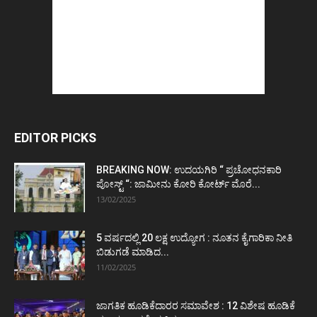
EDITOR PICKS
BREAKING NOW: ಉದಯಗಿರಿ “ ಪ್ರಚೋಧನಕಾರಿ
ಪೋಸ್ಟ್‌ “: ಜಾಮೀನು ಕೋರಿ ಕೋರ್ಟ್‌ ಮೊರೆ...
13/02/2025
5 ವರ್ಷದಲ್ಲಿ 20 ಲಕ್ಷ ಉದ್ಯೋಗ : ನೂತನ ಕೈಗಾರಿಕಾ ನೀತಿ
ಬಿಡುಗಡೆ ಮಾಡಿದ...
11/02/2025
ಜಾಗತಿಕ ಹೂಡಿಕೆದಾರರ ಸಮಾವೇಶ : 12 ವಿಶೇಷ ಹೂಡಿಕೆ