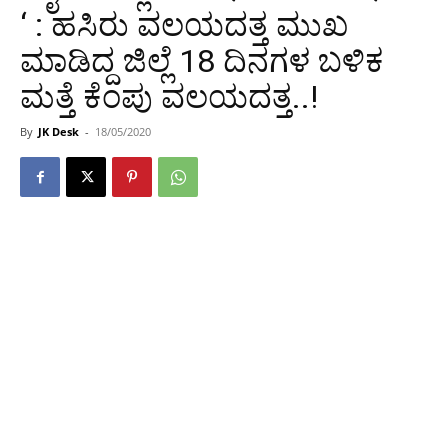
‘ : ಹಸಿರು ವಲಯದತ್ತ ಮುಖ
ಮಾಡಿದ್ದ ಜಿಲ್ಲೆ 18 ದಿನಗಳ ಬಳಿಕ
ಮತ್ತೆ ಕೆಂಪು ವಲಯದತ್ತ..!
By
JK Desk
-
18/05/2020