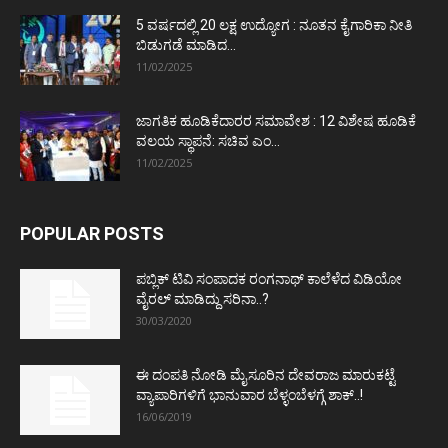
5 ವರ್ಷದಲ್ಲಿ 20 ಲಕ್ಷ ಉದ್ಯೋಗ : ನೂತನ ಕೈಗಾರಿಕಾ ನೀತಿ
ಬಿಡುಗಡೆ ಮಾಡಿದ...
11/02/2025
ಜಾಗತಿಕ ಹೂಡಿಕೆದಾರರ ಸಮಾವೇಶ : 12 ವಿಶೇಷ ಹೂಡಿಕೆ
ವಲಯ ಸ್ಥಾಪನೆ: ಸಚಿವ ಎಂ...
11/02/2025
POPULAR POSTS
ಪಬ್ಲಿಕ್ ಟಿವಿ ಸಂಪಾದಕ ರಂಗನಾಥ್ ಕಾಲೆಳೆದ ವಿಡಿಯೋ
ವೈರಲ್ ಮಾಡಿದ್ದು ಸರಿನಾ..?
30/03/2020
ಈ ದಂಪತಿ ನೋಡಿ ಮೈಸೂರಿನ ದೇವರಾಜ ಮಾರುಕಟ್ಟೆ
ವ್ಯಾಪಾರಿಗಳಿಗೆ ಭಾನುವಾರ ಬೆಳ್ಳಂಬೆಳಗ್ಗೆ ಶಾಕ್..!
16/06/2019