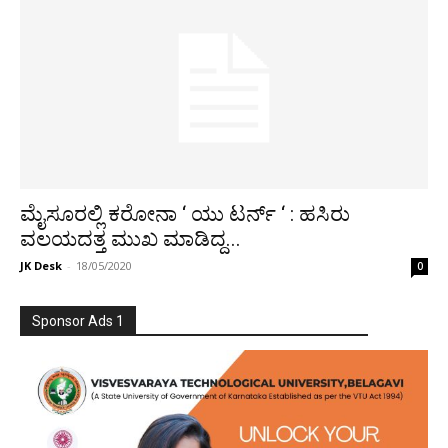
ಮೈಸೂರಲ್ಲಿ ಕರೋನಾ ‘ ಯು ಟರ್ನ್ ‘ : ಹಸಿರು
ವಲಯದತ್ತ ಮುಖ ಮಾಡಿದ್ದ...
JK Desk
-
18/05/2020
0
Sponsor Ads 1