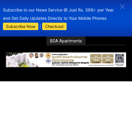
Subscribe to our News Service @ Just Rs. 399/- per Year
and Get Daily Updates Directly to Your Mobile Phones
Subscribe Now
|
Checkout
BDA Apartments