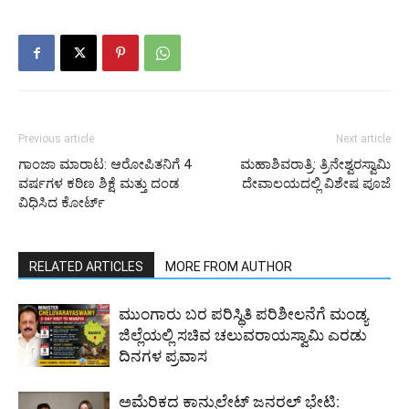
Previous article
Next article
ಗಾಂಜಾ ಮಾರಾಟ: ಆರೋಪಿತನಿಗೆ 4
ಮಹಾಶಿವರಾತ್ರಿ: ತ್ರಿನೇಶ್ವರಸ್ವಾಮಿ
ವರ್ಷಗಳ ಕಠಿಣ ಶಿಕ್ಷೆ ಮತ್ತು ದಂಡ
ದೇವಾಲಯದಲ್ಲಿ ವಿಶೇಷ ಪೂಜೆ
ವಿಧಿಸಿದ ಕೋರ್ಟ್
RELATED ARTICLES
MORE FROM AUTHOR
ಮುಂಗಾರು ಬರ ಪರಿಸ್ಥಿತಿ ಪರಿಶೀಲನೆಗೆ ಮಂಡ್ಯ
ಜಿಲ್ಲೆಯಲ್ಲಿ ಸಚಿವ ಚಲುವರಾಯಸ್ವಾಮಿ ಎರಡು
ದಿನಗಳ ಪ್ರವಾಸ
ಅಮೆರಿಕದ ಕಾನ್ಸುಲೇಟ್ ಜನರಲ್ ಭೇಟಿ: