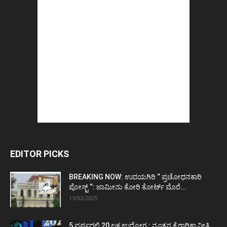
EDITOR PICKS
BREAKING NOW: ಉದಯಗಿರಿ “ ಪ್ರಚೋಧನಕಾರಿ
ಪೋಸ್ಟ್‌ “: ಜಾಮೀನು ಕೋರಿ ಕೋರ್ಟ್‌ ಮೊರೆ...
13/02/2025
5 ವರ್ಷದಲ್ಲಿ 20 ಲಕ್ಷ ಉದ್ಯೋಗ : ನೂತನ ಕೈಗಾರಿಕಾ ನೀತಿ