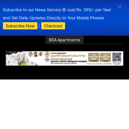
Subscribe to our News Service @ Just Rs. 399/- per Year
and Get Daily Updates Directly to Your Mobile Phones
Subscribe Now
|
Checkout
BDA Apartments