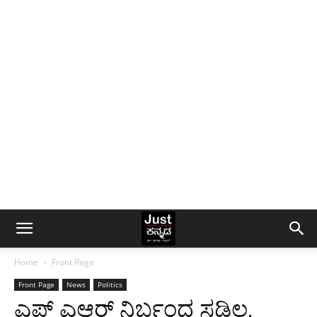
Home
Front Page
Front Page
News
Politics
ಎಫ್ ಎಆರ್ ನಿರ್ಬಂಧ ಸಡಿಲ,