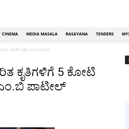
CINEMA
MEDIA MASALA
RASAYANA
TENDERS
MY
ಟಿ ರೂ. ದೇಣಿಗೆ-ಸಚಿವ ಎಂ‌.ಬಿ ಪಾಟೀಲ್
ತ ಕೃತಿಗಳಿಗೆ 5 ಕೋಟಿ
ಎಂ‌.ಬಿ ಪಾಟೀಲ್