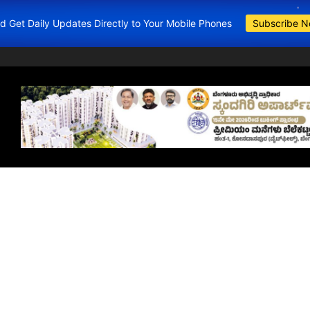
and Get Daily Updates Directly to Your Mobile Phones
Subscribe 
BDA Apartment