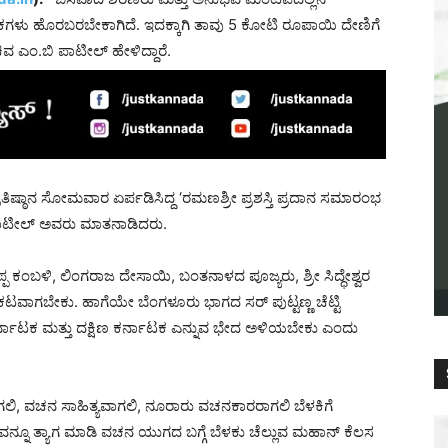
ಪುಸ್ತಕಗಳು ಹೊರಬರಬೇಕಾಗಿದೆ. ಇದಕ್ಕಾಗಿ ತಾವು 5 ಕೋಟಿ ರೂಪಾಯಿ ದೇಣಿಗೆ
ವ ಎಂ.ಬಿ ಪಾಟೀಲ್ ಹೇಳಿದ್ದಾರೆ.
ರತಿಷ್ಠಾನ‌ ಸೋಮವಾರ ಏರ್ಪಡಿಸಿದ್ದ ‘ರಮಣಶ್ರೀ ಪ್ರಶಸ್ತಿ ಪ್ರದಾನ ಸಮಾರಂಭ
ಿ ಪಾಟೀಲ್ ಅವರು ಮಾತನಾಡಿದರು.
್ಪ ಕಂಬಳಿ, ಲಿಂಗರಾಜ ದೇಸಾಯಿ, ಬಂತನಾಳದ ಪೂಜ್ಯರು, ಶ್ರೀ ಸಿದ್ಧೇಶ್ವರ
್ರಕಟವಾಗಬೇಕು. ಹಾಗೆಯೇ ಬೆಂಗಳೂರು ಭಾಗದ ಸರ್ ಪುಟ್ಟಣ್ಣ ಚೆಟ್ಟಿ
ಾಟಕ ಮತ್ತು ದಕ್ಷಿಣ ಕರ್ನಾಟಕ ಎನ್ನುವ ಭೇದ ಅಳಿಯಬೇಕು ಎಂದು
ಗಲಿ, ವಚನ ಸಾಹಿತ್ಯವಾಗಲಿ, ನೂರಾರು ವಚನಕಾರರಾಗಲಿ ಬೆಳಕಿಗೆ
್ವವನ್ನೂ ತ್ಯಾಗ ಮಾಡಿ ವಚನ ಯುಗದ ಬಗ್ಗೆ ಬೆಳಕು ಚೆಲ್ಲುವ ಮಹಾನ್ ಕೆಲಸ