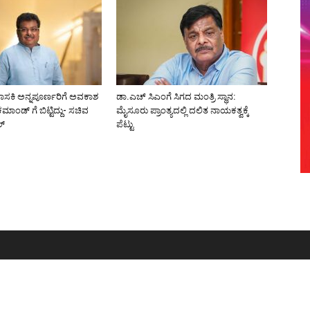
ಾಸಕಿ ಅನ್ನಪೂರ್ಣರಿಗೆ ಅವಕಾಶ
ಡಾ.ಎಚ್‌ ಸಿಎಂಗೆ ಸಿಗದ ಮಂತ್ರಿ ಸ್ಥಾನ:
ಂಡ್ ಗೆ ಬಿಟ್ಟಿದ್ದು- ಸಚಿವ
ಮೈಸೂರು ಪ್ರಾಂತ್ಯದಲ್ಲಿ ದಲಿತ ನಾಯಕತ್ವಕ್ಕೆ
ಲ್
ಪೆಟ್ಟು