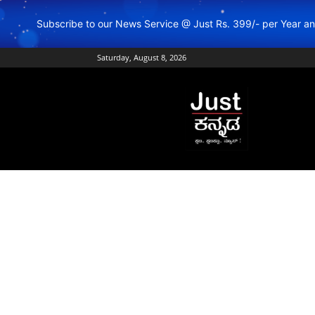
Subscribe to our News Service @ Just Rs. 399/- per Year 
Saturday, August 8, 2026
Just
Kannada
–
Online
Kannada
News
|
Breaking
Kannada
News
|
Karnataka
News
|
Live