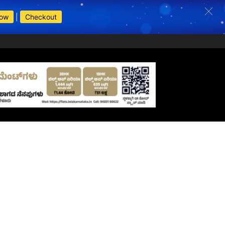
Now
|
Checkout
s