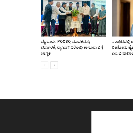
ಮೈಸೂರು: POCSO, ಮಾದಕವಸ್ತು
ಸಂಪುಟದಲ್ಲಿ ಶ
ದುರ್ಬಳಕೆ, ರ‍್ಯಾಗಿಂಗ್‌ ವಿರೋಧಿ ಕಾನೂನು ಬಗ್ಗೆ
ನೀಡೋದು ಹೈಕಮಾ
ಜಾಗೃತಿ
ಎಂ.ಬಿ ಪಾಟೀ