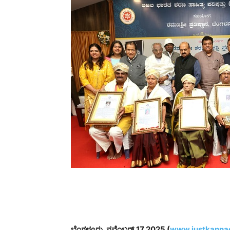
ಬೆಂಗಳೂರು, ನವೆಂಬರ್,17,2025 (
www.justkannad