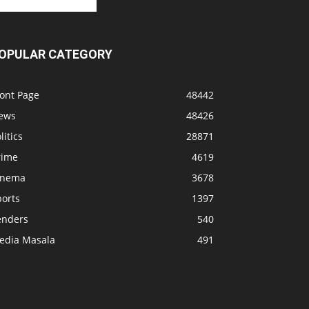
OPULAR CATEGORY
ront Page
48442
ews
48426
litics
28871
rime
4619
inema
3678
ports
1397
enders
540
edia Masala
491