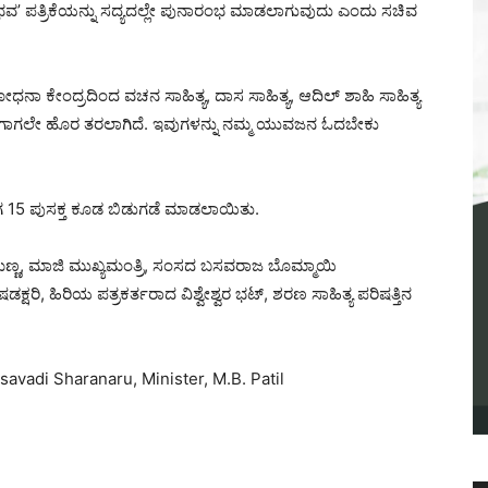
ುಭವ’ ಪತ್ರಿಕೆಯನ್ನು ಸದ್ಯದಲ್ಲೇ ಪುನಾರಂಭ ಮಾಡಲಾಗುವುದು ಎಂದು ಸಚಿವ
ಧನಾ ಕೇಂದ್ರದಿಂದ ವಚನ ಸಾಹಿತ್ಯ, ದಾಸ ಸಾಹಿತ್ಯ, ಆದಿಲ್ ಶಾಹಿ ಸಾಹಿತ್ಯ
ನು ಈಗಾಗಲೇ ಹೊರ ತರಲಾಗಿದೆ. ಇವುಗಳನ್ನು ನಮ್ಮ ಯುವಜನ ಓದಬೇಕು
ಾಗ 15 ಪುಸಕ್ತ ಕೂಡ ಬಿಡುಗಡೆ ಮಾಡಲಾಯಿತು.
.ಸೋಮಣ್ಣ, ಮಾಜಿ ಮುಖ್ಯಮಂತ್ರಿ, ಸಂಸದ ಬಸವರಾಜ ಬೊಮ್ಮಾಯಿ
ಷರಿ, ಹಿರಿಯ ಪತ್ರಕರ್ತರಾದ ವಿಶ್ವೇಶ್ವರ ಭಟ್, ಶರಣ ಸಾಹಿತ್ಯ ಪರಿಷತ್ತಿನ
savadi Sharanaru, Minister, M.B. Patil