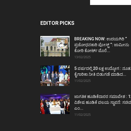
EDITOR PICKS
BREAKING NOW: ಉದಯಗಿರಿ “
ಪ್ರಚೋಧನಕಾರಿ ಪೋಸ್ಟ್‌ “: ಜಾಮೀನು
ಕೋರಿ ಕೋರ್ಟ್‌ ಮೊರೆ...
13/02/2025
5 ವರ್ಷದಲ್ಲಿ 20 ಲಕ್ಷ ಉದ್ಯೋಗ : ನೂ
ಕೈಗಾರಿಕಾ ನೀತಿ ಬಿಡುಗಡೆ ಮಾಡಿದ...
11/02/2025
ಜಾಗತಿಕ ಹೂಡಿಕೆದಾರರ ಸಮಾವೇಶ : 1
ವಿಶೇಷ ಹೂಡಿಕೆ ವಲಯ ಸ್ಥಾಪನೆ: ಸಚಿ
ಎಂ...
11/02/2025