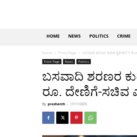
Updates
|
ಕನ್ನಡ
ನ್ಯೂಸ್
|
ಜಸ್ಟ್
HOME
NEWS
POLITICS
CRIME
ಕನ್ನಡ
Home
Front Page
ಬಸವಾದಿ ಶರಣರ ಕುರಿತ ಕೃತಿಗಳಿಗೆ 5 ಕೋ
Front Page
News
Politics
ಬಸವಾದಿ ಶರಣರ ಕುರಿ
ರೂ. ದೇಣಿಗೆ-ಸಚಿವ 
By
prashanth
-
17/11/2025