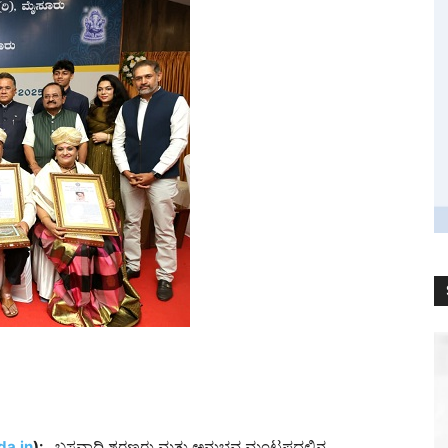
a.in
):
ಬಸವಾದಿ ಶರಣರು ಮತ್ತು ಅನುಭವ ಮಂಟಪದಲ್ಲಿನ