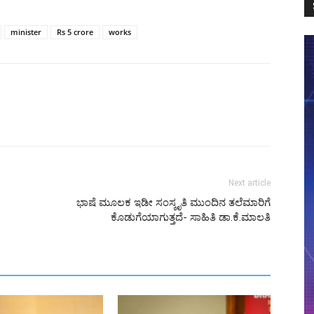
minister
Rs 5 crore
works
Next article
ಭಾಷೆ ಮೂಲಕ ಇಡೀ ಸಂಸ್ಕೃತಿ ಮುಂದಿನ ತಲೆಮಾರಿಗೆ
ಕೊಡುಗೆಯಾಗುತ್ತದೆ- ಸಾಹಿತಿ ಡಾ.ಕೆ.ಮಾಲತಿ