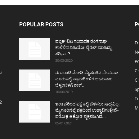
POPULAR POSTS
P
ಪಬ್ಲಿಕ್ ಟಿವಿ ಸಂಪಾದಕ ರಂಗನಾಥ್
F
ಕಾಲೆಳೆದ ವಿಡಿಯೋ ವೈರಲ್ ಮಾಡಿದ್ದು
N
ಸರಿನಾ..?
30/03/2020
Po
C
ತನ
ಈ ದಂಪತಿ ನೋಡಿ ಮೈಸೂರಿನ ದೇವರಾಜ
ಮಾರುಕಟ್ಟೆ ವ್ಯಾಪಾರಿಗಳಿಗೆ ಭಾನುವಾರ
C
ಬೆಳ್ಳಂಬೆಳಗ್ಗೆ ಶಾಕ್..!
S
16/06/2019
T
2
ಇಂತವರಿಂದ ಪಕ್ಷ ಕಟ್ಟಿ ಬೆಳೆಸಲು ಸಾಧ್ಯವಿಲ್ಲ:
M
ವ
ಮೈಸೂರಿನಲ್ಲೆ ಪಕ್ಷದಿಂದ ಉಚ್ಚಾಟಿಸುತ್ತೇನೆ-
ಪರೋಕ್ಷ ಆಕ್ರೋಶ ವ್ಯಕ್ತಪಡಿಸಿದ...
05/01/2021