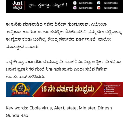
ಈ ಕುರಿತು ಮಾತನಾಡಿದ ಸಚಿವ ದಿನೇಶ್ ಗುಂಡೂರಾವ್, ಎಬೋಲಾ
ಆಫ್ರಿಕಾದ ಕಾಂಗೋ ಉಗಾಂಡದಲ್ಲಿ ಕಾಣಿಸಿಕೊಂಡಿದೆ. ನಮ್ಮ ದೇಶದಲ್ಲಿ ಎಲ್ಲೂ
ಈ ವೈರಸ್ ಕಂಡು ಬಂದಿಲ್ಲ. ಕೇಂದ್ರ ಸರ್ಕಾರದ ಮಾರ್ಗಸೂಚಿ ಫಾಲೋ
ಮಾಡುತ್ತೇವೆ ಎಂದರು.
ಸದ್ಯ ಕೇಂದ್ರ ಸರ್ಕಾರದಿಂದ ಯಾವುದೇ ಸೂಚನೆ ಬಂದಿಲ್ಲ. ಆಫ್ರಿಕಾ ದೇಶದಿಂದ
ಬರುವ ಪ್ರವಾಸಿಗರ ಮೇಲೆ ನಿಗಾ ಇಡಬಹುದು ಎಂದು ಸಚಿವ ದಿನೇಶ್
ಗುಂಡೂರಾವ್ ತಿಳಿಸಿದರು.
Key words: Ebola virus, Alert, state, Minister, Dinesh
Gundu Rao