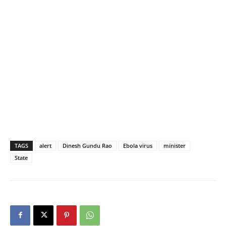
TAGS
alert
Dinesh Gundu Rao
Ebola virus
minister
State