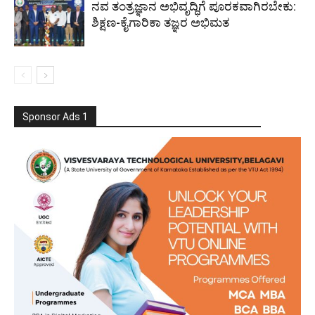
ನವ ತಂತ್ರಜ್ಞಾನ ಅಭಿವೃದ್ಧಿಗೆ ಪೂರಕವಾಗಿರಬೇಕು:
ಶಿಕ್ಷಣ-ಕೈಗಾರಿಕಾ ತಜ್ಞರ ಅಭಿಮತ
Sponsor Ads 1