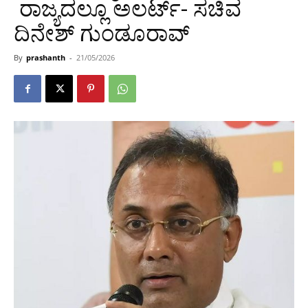
ರಾಜ್ಯದಲ್ಲೂ ಅಲರ್ಟ್- ಸಚಿವ
ದಿನೇಶ್ ಗುಂಡೂರಾವ್
By
prashanth
-
21/05/2026