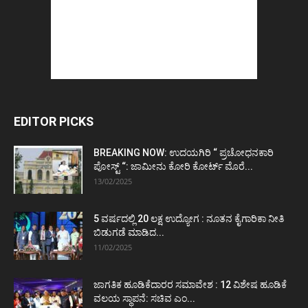
EDITOR PICKS
BREAKING NOW: ಉದಯಗಿರಿ “ ಪ್ರಚೋಧನಕಾರಿ
ಪೋಸ್ಟ್‌ “: ಜಾಮೀನು ಕೋರಿ ಕೋರ್ಟ್‌ ಮೊರೆ...
13/02/2025
5 ವರ್ಷದಲ್ಲಿ 20 ಲಕ್ಷ ಉದ್ಯೋಗ : ನೂತನ ಕೈಗಾರಿಕಾ ನೀತಿ
ಬಿಡುಗಡೆ ಮಾಡಿದ...
11/02/2025
ಜಾಗತಿಕ ಹೂಡಿಕೆದಾರರ ಸಮಾವೇಶ : 12 ವಿಶೇಷ ಹೂಡಿಕೆ
ವಲಯ ಸ್ಥಾಪನೆ: ಸಚಿವ ಎಂ...