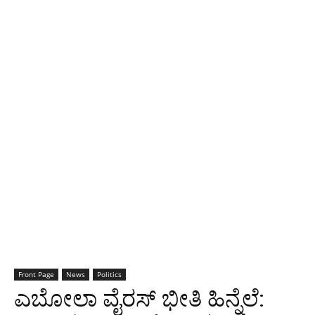
Front Page
News
Politics
ಎಬೋಲಾ ವೈರಸ್ ಭೀತಿ ಹಿನ್ನೆಲೆ: