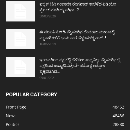
ಪಬ್ಲಿಕ್ ಟಿವಿ ಸಂಪಾದಕ ರಂಗನಾಥ್ ಕಾಲೆಳೆದ ವಿಡಿಯೋ
ವೈರಲ್ ಮಾಡಿದ್ದು ಸರಿನಾ..?
30/03/2020
ಈ ದಂಪತಿ ನೋಡಿ ಮೈಸೂರಿನ ದೇವರಾಜ ಮಾರುಕಟ್ಟೆ
ವ್ಯಾಪಾರಿಗಳಿಗೆ ಭಾನುವಾರ ಬೆಳ್ಳಂಬೆಳಗ್ಗೆ ಶಾಕ್..!
16/06/2019
ಇಂತವರಿಂದ ಪಕ್ಷ ಕಟ್ಟಿ ಬೆಳೆಸಲು ಸಾಧ್ಯವಿಲ್ಲ: ಮೈಸೂರಿನಲ್ಲೆ
ಪಕ್ಷದಿಂದ ಉಚ್ಚಾಟಿಸುತ್ತೇನೆ- ಪರೋಕ್ಷ ಆಕ್ರೋಶ
ವ್ಯಕ್ತಪಡಿಸಿದ...
05/01/2021
POPULAR CATEGORY
Front Page
48452
News
48436
Politics
28880