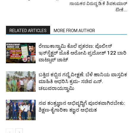
ನಾಯಕರ ವಿರುದ್ಧ ಡಿ.ಕೆ ಶಿವಕುಮಾರ್
ಟೀಕೆ….
RELATED ARTICLES
MORE FROM AUTHOR
ರೇಣುಕಾಸ್ವಾಮಿ ಕೊಲೆ ಪ್ರಕರಣ: ಪೊಲೀಸ್
ಇನ್‌ಸ್ಪೆಕ್ಟರ್‌ ಜೊತೆ ಆರೋಪಿ ಪ್ರದೋಶ್‌ 122 ಬಾರಿ
ವಾಟ್ಸಾಪ್ ಚಾಟ್
ಬತ್ತಿದ ಕಬ್ಬಿನ ಗದ್ದೆ ವೀಕ್ಷಣೆ: ಬೆಳೆ ಹಾನಿಯ ವಾಸ್ತವಿಕ
ಮಾಹಿತಿ ಆಧರಿಸಿ ಕ್ರಮ- ಸಚಿವ ಎನ್.
ಚಲುವರಾಯಸ್ವಾಮಿ
ನವ ತಂತ್ರಜ್ಞಾನ ಅಭಿವೃದ್ಧಿಗೆ ಪೂರಕವಾಗಿರಬೇಕು:
ಶಿಕ್ಷಣ-ಕೈಗಾರಿಕಾ ತಜ್ಞರ ಅಭಿಮತ