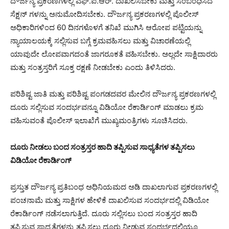
ದೌರ್ಜನ್ಯ ಪ್ರಕರಣಗಳಲ್ಲಿ ಎಫ್.ಐ.ಆರ್. ದಾಖಲಿಸಬೇಕು ಮತ್ತು ಸಂಬಂಧಿಸಿದ
ಸೆಕ್ಷನ್ ಗಳನ್ನು ಅನುಮೋದಿಸಬೇಕು. ದೌರ್ಜನ್ಯ ಪ್ರಕರಣಗಳಲ್ಲಿ ಪೊಲೀಸ್
ಅಧಿಕಾರಿಗಳಿಂದ 60 ದಿನಗಳೊಳಗೆ ತನಿಖೆ ಮುಗಿಸಿ ಆರೋಪ ಪಟ್ಟಿಯನ್ನು
ನ್ಯಾಯಾಲಯಕ್ಕೆ ಸಲ್ಲಿಸುವ ಬಗ್ಗೆ ಕ್ರಮವಹಿಸಲು ಮತ್ತು ವಿಚಾರಣೆಯಲ್ಲಿ
ಯಾವುದೇ ಲೋಪವಾಗದಂತೆ ಜಾಗರೂಕತೆ ವಹಿಸಬೇಕು. ಅಲ್ಲದೇ ಸಾಕ್ಷಿದಾರರು
ಮತ್ತು ಸಂತ್ರಸ್ತರಿಗೆ ಸೂಕ್ತ ರಕ್ಷಣೆ ನೀಡಬೇಕು ಎಂದು ತಿಳಿಸಿದರು.
ಪರಿಶಿಷ್ಟ ಜಾತಿ ಮತ್ತು ಪರಿಶಿಷ್ಟ ಪಂಗಡದವರ ಮೇಲಿನ ದೌರ್ಜನ್ಯ ಪ್ರಕರಣಗಳಲ್ಲಿ
ದೂರು ಸಲ್ಲಿಸುವ ಸಂದರ್ಭವನ್ನೂ ವಿಡಿಯೋ ರೆಕಾರ್ಡಿಂಗ್ ಮಾಡಲು ಕ್ರಮ
ವಹಿಸುವಂತೆ ಪೊಲೀಸ್ ಇಲಾಖೆಗೆ ಮುಖ್ಯಮಂತ್ರಿಗಳು ಸೂಚಿಸಿದರು.
ದೂರು ನೀಡಲು ಬಂದ ಸಂತ್ರಸ್ತರ ಹಾದಿ ತಪ್ಪಿಸುವ ಸಾಧ್ಯತೆಗಳ ತಪ್ಪಿಸಲು
ವಿಡಿಯೋ ರೆಕಾರ್ಡಿಂಗ್
ಪ್ರಸ್ತುತ ದೌರ್ಜನ್ಯ ಪ್ರತಿಬಂಧ ಅಧಿನಿಯಮದ ಅಡಿ ದಾಖಲಾಗುವ ಪ್ರಕರಣಗಳಲ್ಲಿ
ಪಂಚನಾಮೆ ಮತ್ತು ಸಾಕ್ಷಿಗಳ ಹೇಳಿಕೆ ದಾಖಲಿಸುವ ಸಂದರ್ಭದಲ್ಲಿ ವಿಡಿಯೋ
ರೆಕಾರ್ಡಿಂಗ್ ನಡೆಸಲಾಗುತ್ತಿದೆ. ದೂರು ಸಲ್ಲಿಸಲು ಬಂದ ಸಂತ್ರಸ್ತರ ಹಾದಿ
ತಪ್ಪಿಸುವ ಸಾಧ್ಯತೆಗಳನ್ನು ತಪ್ಪಿಸಲು ದೂರು ನೀಡುವ ಸಂದರ್ಭದಲ್ಲಿಯೂ