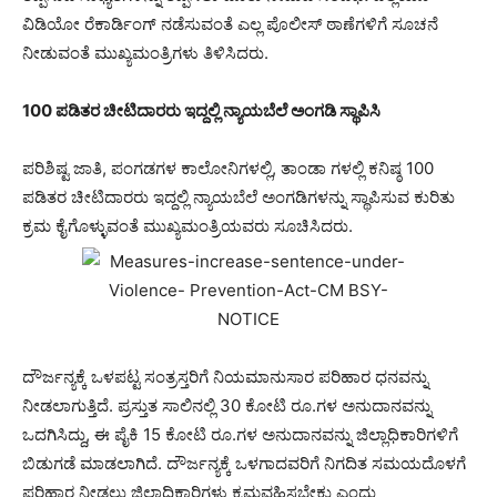
ವಿಡಿಯೋ ರೆಕಾರ್ಡಿಂಗ್ ನಡೆಸುವಂತೆ ಎಲ್ಲ ಪೊಲೀಸ್ ಠಾಣೆಗಳಿಗೆ ಸೂಚನೆ
ನೀಡುವಂತೆ ಮುಖ್ಯಮಂತ್ರಿಗಳು ತಿಳಿಸಿದರು.
100 ಪಡಿತರ ಚೀಟಿದಾರರು ಇದ್ದಲ್ಲಿ ನ್ಯಾಯಬೆಲೆ ಅಂಗಡಿ ಸ್ಥಾಪಿಸಿ
ಪರಿಶಿಷ್ಟ ಜಾತಿ, ಪಂಗಡಗಳ ಕಾಲೋನಿಗಳಲ್ಲಿ, ತಾಂಡಾ ಗಳಲ್ಲಿ ಕನಿಷ್ಠ 100
ಪಡಿತರ ಚೀಟಿದಾರರು ಇದ್ದಲ್ಲಿ ನ್ಯಾಯಬೆಲೆ ಅಂಗಡಿಗಳನ್ನು ಸ್ಥಾಪಿಸುವ ಕುರಿತು
ಕ್ರಮ ಕೈಗೊಳ್ಳುವಂತೆ ಮುಖ್ಯಮಂತ್ರಿಯವರು ಸೂಚಿಸಿದರು.
ದೌರ್ಜನ್ಯಕ್ಕೆ ಒಳಪಟ್ಟ ಸಂತ್ರಸ್ತರಿಗೆ ನಿಯಮಾನುಸಾರ ಪರಿಹಾರ ಧನವನ್ನು
ನೀಡಲಾಗುತ್ತಿದೆ. ಪ್ರಸ್ತುತ ಸಾಲಿನಲ್ಲಿ 30 ಕೋಟಿ ರೂ.ಗಳ ಅನುದಾನವನ್ನು
ಒದಗಿಸಿದ್ದು, ಈ ಪೈಕಿ 15 ಕೋಟಿ ರೂ.ಗಳ ಅನುದಾನವನ್ನು ಜಿಲ್ಲಾಧಿಕಾರಿಗಳಿಗೆ
ಬಿಡುಗಡೆ ಮಾಡಲಾಗಿದೆ. ದೌರ್ಜನ್ಯಕ್ಕೆ ಒಳಗಾದವರಿಗೆ ನಿಗದಿತ ಸಮಯದೊಳಗೆ
ಪರಿಹಾರ ನೀಡಲು ಜಿಲ್ಲಾಧಿಕಾರಿಗಳು ಕ್ರಮವಹಿಸಬೇಕು ಎಂದು