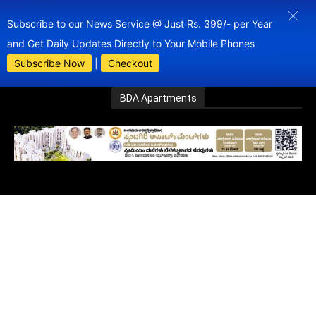
Subscribe to our News Service @ Just Rs. 399/- per Year
and Get Daily Updates Directly to Your Mobile Phones
Subscribe Now
|
Checkout
BDA Apartments