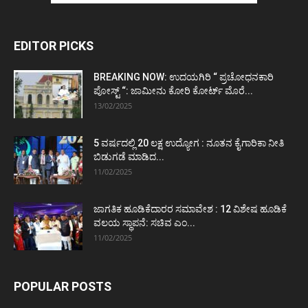
EDITOR PICKS
BREAKING NOW: ಉದಯಗಿರಿ “ ಪ್ರಚೋಧನಕಾರಿ
ಪೋಸ್ಟ್‌ “: ಜಾಮೀನು ಕೋರಿ ಕೋರ್ಟ್‌ ಮೊರೆ...
13/02/2025
5 ವರ್ಷದಲ್ಲಿ 20 ಲಕ್ಷ ಉದ್ಯೋಗ : ನೂತನ ಕೈಗಾರಿಕಾ ನೀತಿ
ಬಿಡುಗಡೆ ಮಾಡಿದ...
11/02/2025
ಜಾಗತಿಕ ಹೂಡಿಕೆದಾರರ ಸಮಾವೇಶ : 12 ವಿಶೇಷ ಹೂಡಿಕೆ
ವಲಯ ಸ್ಥಾಪನೆ: ಸಚಿವ ಎಂ...
11/02/2025
POPULAR POSTS