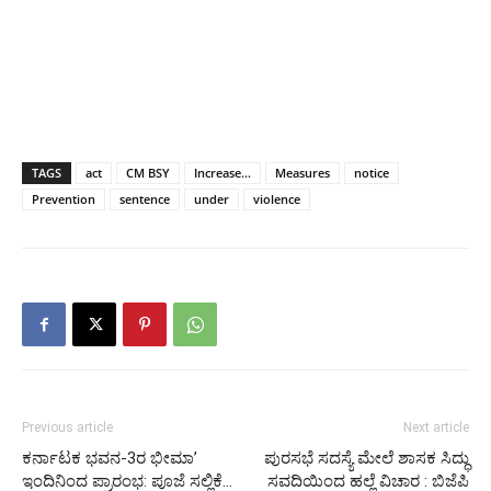
TAGS
act
CM BSY
Increase...
Measures
notice
Prevention
sentence
under
violence
Previous article
Next article
ಕರ್ನಾಟಕ ಭವನ-3ರ ಭೀಮಾ’
ಪುರಸಭೆ ಸದಸ್ಯೆ ಮೇಲೆ ಶಾಸಕ ಸಿದ್ಧು
ಇಂದಿನಿಂದ ಪ್ರಾರಂಭ: ಪೂಜೆ ಸಲ್ಲಿಕೆ…
ಸವದಿಯಿಂದ ಹಲ್ಲೆ ವಿಚಾರ : ಬಿಜೆಪಿ