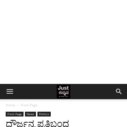
Home
Front Page
Front Page
News
Politics
ದೌರ್ಜನ್ಯ ಪ್ರತಿಬಂಧ