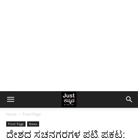
Home
Front Page
Front Page
News
ದೇಶದ ಸ್ವಚ್ಚನಗರಗಳ ಪಟ್ಟಿ ಪ್ರಕಟ: