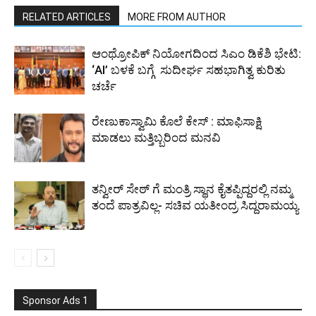
RELATED ARTICLES
MORE FROM AUTHOR
ಆಂಥ್ರೋಪಿಕ್ ನಿಯೋಗದಿಂದ ಸಿಎಂ ಡಿಕೆಶಿ ಭೇಟಿ:
‘AI’ ಬಳಕೆ ಬಗ್ಗೆ ಸುದೀರ್ಘ ಸಹಭಾಗಿತ್ವ ಕುರಿತು
ಚರ್ಚೆ
ರೇಣುಕಾಸ್ವಾಮಿ ಕೊಲೆ ಕೇಸ್ : ಮಾಫಿಸಾಕ್ಷಿ
ಮಾಡಲು ಮತ್ತಿಬ್ಬರಿಂದ ಮನವಿ
ತನ್ವೀರ್ ಸೇಠ್ ಗೆ ಮಂತ್ರಿ ಸ್ಥಾನ ಕೈತಪ್ಪಿದ್ದರಲ್ಲಿ ನಮ್ಮ
ತಂದೆ ಪಾತ್ರವಿಲ್ಲ- ಸಚಿವ ಯತೀಂದ್ರ ಸಿದ್ದರಾಮಯ್ಯ
Sponsor Ads 1