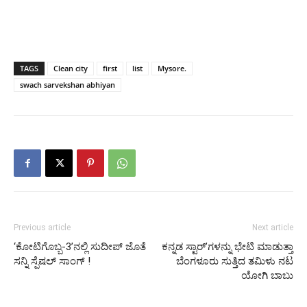
TAGS
Clean city
first
list
Mysore.
swach sarvekshan abhiyan
Previous article
Next article
‘ಕೋಟಿಗೊಬ್ಬ-3’ನಲ್ಲಿ ಸುದೀಪ್ ಜೊತೆ
ಕನ್ನಡ ಸ್ಟಾರ್’ಗಳನ್ನು ಭೇಟಿ ಮಾಡುತ್ತಾ
ಸನ್ನಿ ಸ್ಪೆಷಲ್ ಸಾಂಗ್ !
ಬೆಂಗಳೂರು ಸುತ್ತಿದ ತಮಿಳು ನಟ
ಯೋಗಿ ಬಾಬು