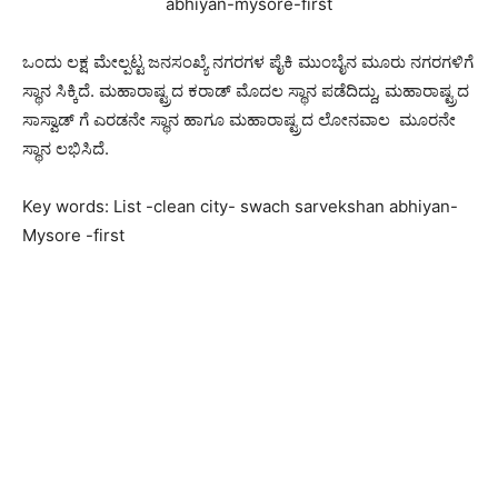
ಒಂದು ಲಕ್ಷ ಮೇಲ್ಪಟ್ಟ ಜನಸಂಖ್ಯೆ ನಗರಗಳ ಪೈಕಿ ಮುಂಬೈನ ಮೂರು ನಗರಗಳಿಗೆ
ಸ್ಥಾನ ಸಿಕ್ಕಿದೆ. ಮಹಾರಾಷ್ಟ್ರದ ಕರಾಡ್ ಮೊದಲ ಸ್ಥಾನ ಪಡೆದಿದ್ದು, ಮಹಾರಾಷ್ಟ್ರದ
ಸಾಸ್ವಾಡ್ ಗೆ ಎರಡನೇ ಸ್ಥಾನ ಹಾಗೂ ಮಹಾರಾಷ್ಟ್ರದ ಲೋನವಾಲ ಮೂರನೇ
ಸ್ಥಾನ ಲಭಿಸಿದೆ.
Key words: List -clean city- swach sarvekshan abhiyan-
Mysore -first