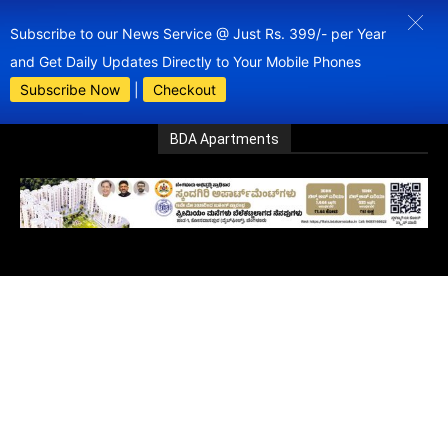
Subscribe to our News Service @ Just Rs. 399/- per Year
and Get Daily Updates Directly to Your Mobile Phones
Subscribe Now
|
Checkout
BDA Apartments