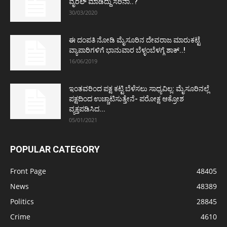
ವೈರಲ್ ಮಾಡಿದ್ದು ಸರಿನಾ..?
30/03/2020
ಈ ದಂಪತಿ ನೋಡಿ ಮೈಸೂರಿನ ದೇವರಾಜ ಮಾರುಕಟ್ಟೆ
ವ್ಯಾಪಾರಿಗಳಿಗೆ ಭಾನುವಾರ ಬೆಳ್ಳಂಬೆಳಗ್ಗೆ ಶಾಕ್..!
16/06/2019
ಇಂತವರಿಂದ ಪಕ್ಷ ಕಟ್ಟಿ ಬೆಳೆಸಲು ಸಾಧ್ಯವಿಲ್ಲ: ಮೈಸೂರಿನಲ್ಲೆ
ಪಕ್ಷದಿಂದ ಉಚ್ಚಾಟಿಸುತ್ತೇನೆ- ಪರೋಕ್ಷ ಆಕ್ರೋಶ
ವ್ಯಕ್ತಪಡಿಸಿದ...
05/01/2021
POPULAR CATEGORY
Front Page
48405
News
48389
Politics
28845
Crime
4610