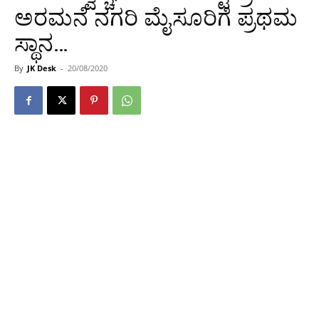
ಅರಮನೆ ನಗರಿ ಮೈಸೂರಿಗೆ ಪ್ರಥಮ
ಸ್ಥಾನ…
By
JK Desk
-
20/08/2020