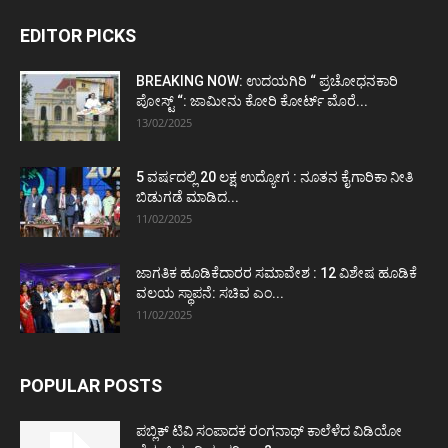
EDITOR PICKS
BREAKING NOW: ಉದಯಗಿರಿ “ ಪ್ರಚೋಧನಕಾರಿ
ಪೋಸ್ಟ್‌ “: ಜಾಮೀನು ಕೋರಿ ಕೋರ್ಟ್‌ ಮೊರೆ...
13/02/2025
5 ವರ್ಷದಲ್ಲಿ 20 ಲಕ್ಷ ಉದ್ಯೋಗ : ನೂತನ ಕೈಗಾರಿಕಾ ನೀತಿ
ಬಿಡುಗಡೆ ಮಾಡಿದ...
11/02/2025
ಜಾಗತಿಕ ಹೂಡಿಕೆದಾರರ ಸಮಾವೇಶ : 12 ವಿಶೇಷ ಹೂಡಿಕೆ
ವಲಯ ಸ್ಥಾಪನೆ: ಸಚಿವ ಎಂ...
11/02/2025
POPULAR POSTS
ಪಬ್ಲಿಕ್ ಟಿವಿ ಸಂಪಾದಕ ರಂಗನಾಥ್ ಕಾಲೆಳೆದ ವಿಡಿಯೋ