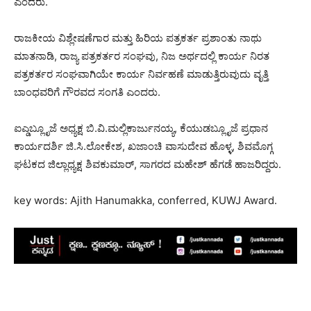
ಎಂದರು.
ರಾಜಕೀಯ ವಿಶ್ಲೇಷಣೆಗಾರ ಮತ್ತು ಹಿರಿಯ ಪತ್ರಕರ್ತ ಪ್ರಶಾಂತು ನಾಥು
ಮಾತನಾಡಿ, ರಾಜ್ಯ ಪತ್ರಕರ್ತರ ಸಂಘವು, ನಿಜ ಅರ್ಥದಲ್ಲಿ ಕಾರ್ಯ ನಿರತ
ಪತ್ರಕರ್ತರ ಸಂಘವಾಗಿಯೇ ಕಾರ್ಯ ನಿರ್ವಹಣೆ ಮಾಡುತ್ತಿರುವುದು ವೃತ್ತಿ
ಬಾಂಧವರಿಗೆ ಗೌರವದ ಸಂಗತಿ ಎಂದರು.
ಐಎ್ಡಬ್ಲೂೃಜೆ ಅಧ್ಯಕ್ಷ ಬಿ.ವಿ.ಮಲ್ಲಿಕಾರ್ಜುನಯ್ಯ, ಕೆಯುಡಬ್ಲೂೃಜೆ ಪ್ರಧಾನ
ಕಾರ್ಯದರ್ಶಿ ಜಿ.ಸಿ.ಲೋಕೇಶ, ಖಜಾಂಚಿ ವಾಸುದೇವ ಹೊಳ್ಳ, ಶಿವಮೊಗ್ಗ
ಘಟಕದ ಜಿಲ್ಲಾಧ್ಯಕ್ಷ ಶಿವಕುಮಾರ್, ಸಾಗರದ ಮಹೇಶ್ ಹೆಗಡೆ ಹಾಜರಿದ್ದರು.
key words: Ajith Hanumakka, conferred, KUWJ Award.