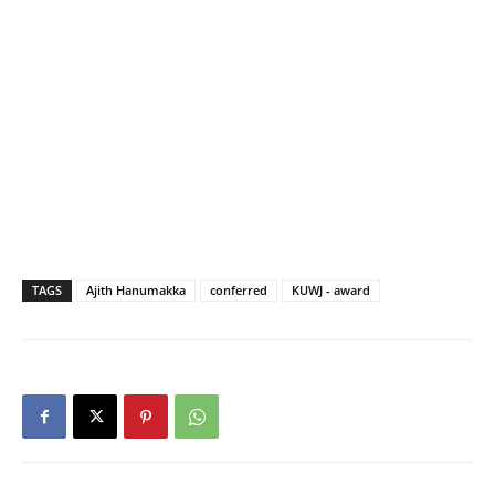
TAGS
Ajith Hanumakka
conferred
KUWJ - award