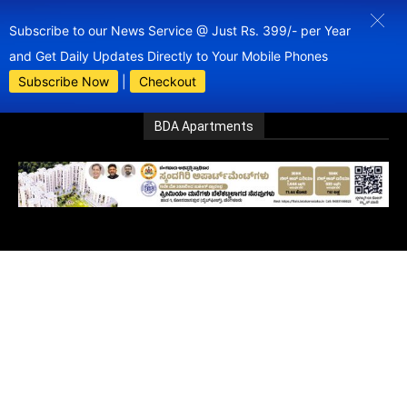
Subscribe to our News Service @ Just Rs. 399/- per Year
and Get Daily Updates Directly to Your Mobile Phones
Subscribe Now
|
Checkout
BDA Apartments