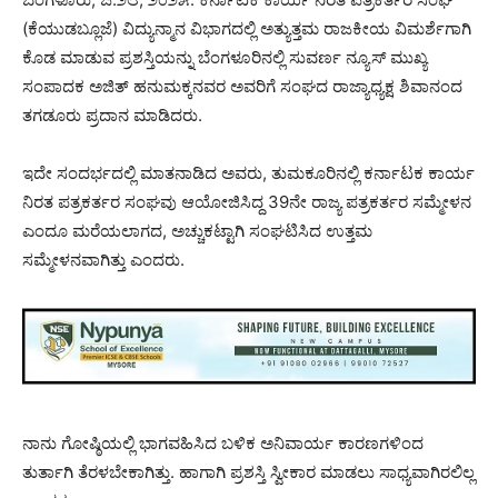
(ಕೆಯುಡಬ್ಲೂಜೆ) ವಿದ್ಯುನ್ಮಾನ ವಿಭಾಗದಲ್ಲಿ ಅತ್ಯುತ್ತಮ ರಾಜಕೀಯ ವಿಮರ್ಶೆಗಾಗಿ
ಕೊಡ ಮಾಡುವ ಪ್ರಶಸ್ತಿಯನ್ನು ಬೆಂಗಳೂರಿನಲ್ಲಿ ಸುವರ್ಣ ನ್ಯೂಸ್ ಮುಖ್ಯ
ಸಂಪಾದಕ ಅಜಿತ್ ಹನುಮಕ್ಕನವರ ಅವರಿಗೆ ಸಂಘದ ರಾಜ್ಯಾಧ್ಯಕ್ಷ ಶಿವಾನಂದ
ತಗಡೂರು ಪ್ರದಾನ ಮಾಡಿದರು.
ಇದೇ ಸಂದರ್ಭದಲ್ಲಿ ಮಾತನಾಡಿದ ಅವರು, ತುಮಕೂರಿನಲ್ಲಿ ಕರ್ನಾಟಕ ಕಾರ್ಯ
ನಿರತ ಪತ್ರಕರ್ತರ ಸಂಘವು ಆಯೋಜಿಸಿದ್ದ 39ನೇ ರಾಜ್ಯ ಪತ್ರಕರ್ತರ ಸಮ್ಮೇಳನ
ಎಂದೂ ಮರೆಯಲಾಗದ, ಅಚ್ಚುಕಟ್ಟಾಗಿ ಸಂಘಟಿಸಿದ ಉತ್ತಮ
ಸಮ್ಮೇಳನವಾಗಿತ್ತು ಎಂದರು.
ನಾನು ಗೋಷ್ಠಿಯಲ್ಲಿ ಭಾಗವಹಿಸಿದ ಬಳಿಕ ಅನಿವಾರ್ಯ ಕಾರಣಗಳಿಂದ
ತುರ್ತಾಗಿ ತೆರಳಬೇಕಾಗಿತ್ತು. ಹಾಗಾಗಿ ಪ್ರಶಸ್ತಿ ಸ್ವೀಕಾರ ಮಾಡಲು ಸಾಧ್ಯವಾಗಿರಲಿಲ್ಲ