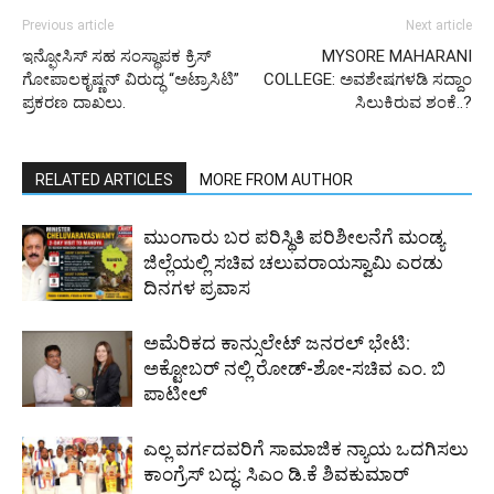
Previous article
Next article
ಇನ್ಫೋಸಿಸ್ ಸಹ ಸಂಸ್ಥಾಪಕ ಕ್ರಿಸ್
MYSORE MAHARANI
ಗೋಪಾಲಕೃಷ್ಣನ್ ವಿರುದ್ಧ “ಅಟ್ರಾಸಿಟಿ”
COLLEGE: ಅವಶೇಷಗಳಡಿ ಸದ್ದಾಂ
ಪ್ರಕರಣ ದಾಖಲು.
ಸಿಲುಕಿರುವ ಶಂಕೆ..?
RELATED ARTICLES
MORE FROM AUTHOR
ಮುಂಗಾರು ಬರ ಪರಿಸ್ಥಿತಿ ಪರಿಶೀಲನೆಗೆ ಮಂಡ್ಯ
ಜಿಲ್ಲೆಯಲ್ಲಿ ಸಚಿವ ಚಲುವರಾಯಸ್ವಾಮಿ ಎರಡು
ದಿನಗಳ ಪ್ರವಾಸ
ಅಮೆರಿಕದ ಕಾನ್ಸುಲೇಟ್ ಜನರಲ್ ಭೇಟಿ:
ಅಕ್ಟೋಬರ್ ನಲ್ಲಿ ರೋಡ್-ಶೋ-ಸಚಿವ ಎಂ. ಬಿ
ಪಾಟೀಲ್
ಎಲ್ಲ ವರ್ಗದವರಿಗೆ ಸಾಮಾಜಿಕ ನ್ಯಾಯ ಒದಗಿಸಲು
ಕಾಂಗ್ರೆಸ್ ಬದ್ಧ: ಸಿಎಂ ಡಿ.ಕೆ ಶಿವಕುಮಾರ್