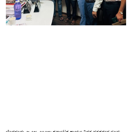
ಬೆಂಗಳೂರು, ಜ.೨೮, ೨೦೨೫: ಕರ್ನಾಟಕ ಕಾರ್ಯ ನಿರತ ಪತ್ರಕರ್ತರ ಸಂಘ