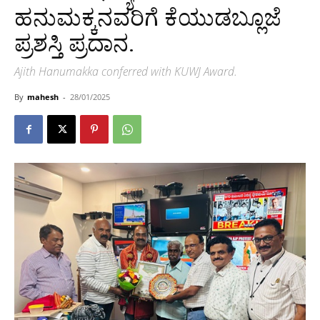
ಹನುಮಕ್ಕನವರಿಗೆ ಕೆಯುಡಬ್ಲೂಜೆ
ಪ್ರಶಸ್ತಿ ಪ್ರದಾನ.
Ajith Hanumakka conferred with KUWJ Award.
By
mahesh
-
28/01/2025