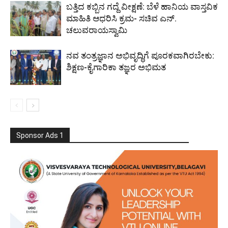
ಬತ್ತಿದ ಕಬ್ಬಿನ ಗದ್ದೆ ವೀಕ್ಷಣೆ: ಬೆಳೆ ಹಾನಿಯ ವಾಸ್ತವಿಕ
ಮಾಹಿತಿ ಆಧರಿಸಿ ಕ್ರಮ- ಸಚಿವ ಎನ್.
ಚಲುವರಾಯಸ್ವಾಮಿ
ನವ ತಂತ್ರಜ್ಞಾನ ಅಭಿವೃದ್ಧಿಗೆ ಪೂರಕವಾಗಿರಬೇಕು:
ಶಿಕ್ಷಣ-ಕೈಗಾರಿಕಾ ತಜ್ಞರ ಅಭಿಮತ
Sponsor Ads 1