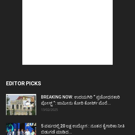
EDITOR PICKS
BREAKING NOW: ಉದಯಗಿರಿ “ ಪ್ರಚೋಧನಕಾರಿ
ಪೋಸ್ಟ್‌ “: ಜಾಮೀನು ಕೋರಿ ಕೋರ್ಟ್‌ ಮೊರೆ...
13/02/2025
5 ವರ್ಷದಲ್ಲಿ 20 ಲಕ್ಷ ಉದ್ಯೋಗ : ನೂತನ ಕೈಗಾರಿಕಾ ನೀತಿ
ಬಿಡುಗಡೆ ಮಾಡಿದ...