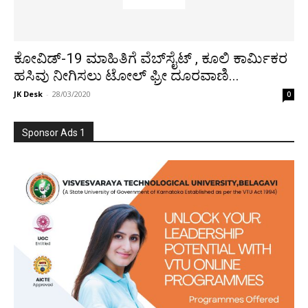
ಕೋವಿಡ್-19 ಮಾಹಿತಿಗೆ ವೆಬ್‍ಸೈಟ್ , ಕೂಲಿ ಕಾರ್ಮಿಕರ
ಹಸಿವು ನೀಗಿಸಲು ಟೋಲ್ ಫ್ರೀ ದೂರವಾಣಿ...
JK Desk
-
28/03/2020
0
Sponsor Ads 1