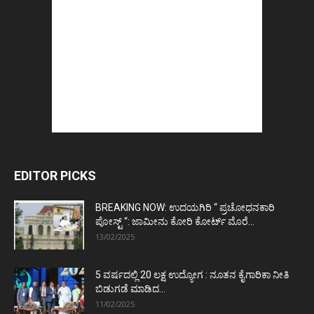
EDITOR PICKS
BREAKING NOW: ಉದಯಗಿರಿ “ ಪ್ರಚೋಧನಕಾರಿ
ಪೋಸ್ಟ್‌ “: ಜಾಮೀನು ಕೋರಿ ಕೋರ್ಟ್‌ ಮೊರೆ...
13/02/2025
5 ವರ್ಷದಲ್ಲಿ 20 ಲಕ್ಷ ಉದ್ಯೋಗ : ನೂತನ ಕೈಗಾರಿಕಾ ನೀತಿ
ಬಿಡುಗಡೆ ಮಾಡಿದ...
11/02/2025