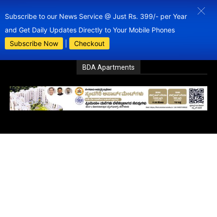
Subscribe to our News Service @ Just Rs. 399/- per Year
and Get Daily Updates Directly to Your Mobile Phones
Subscribe Now
|
Checkout
BDA Apartments