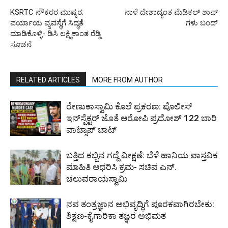
KSRTC ನೌಕರರ ಮುಷ್ಕರ:
ನಾಳೆ ದೇಶಾದ್ಯಂತ ಮೆಡಿಕಲ್ ಶಾಪ್
ಪರ್ಯಾಯ ವ್ಯವಸ್ಥೆಗೆ ಸಿದ್ಧತೆ
ಗಳು ಬಂದ್
ಮಾಡಿಕೊಳ್ಳಿ- ಡಿಸಿ ಲಕ್ಷ್ಮಿಕಾಂತ ರೆಡ್ಡಿ
ಸೂಚನೆ
RELATED ARTICLES
MORE FROM AUTHOR
ರೇಣುಕಾಸ್ವಾಮಿ ಕೊಲೆ ಪ್ರಕರಣ: ಪೊಲೀಸ್
ಇನ್‌ಸ್ಪೆಕ್ಟರ್‌ ಜೊತೆ ಆರೋಪಿ ಪ್ರದೋಶ್‌ 122 ಬಾರಿ
ವಾಟ್ಸಾಪ್ ಚಾಟ್
ಬತ್ತಿದ ಕಬ್ಬಿನ ಗದ್ದೆ ವೀಕ್ಷಣೆ: ಬೆಳೆ ಹಾನಿಯ ವಾಸ್ತವಿಕ
ಮಾಹಿತಿ ಆಧರಿಸಿ ಕ್ರಮ- ಸಚಿವ ಎನ್.
ಚಲುವರಾಯಸ್ವಾಮಿ
ನವ ತಂತ್ರಜ್ಞಾನ ಅಭಿವೃದ್ಧಿಗೆ ಪೂರಕವಾಗಿರಬೇಕು:
ಶಿಕ್ಷಣ-ಕೈಗಾರಿಕಾ ತಜ್ಞರ ಅಭಿಮತ