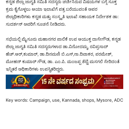
ಕನ್ನಡ ಜಿಲ್ಲಾ ಜಾಗೃತಿ‌ ಸಮಿತಿ‌ ಸದಸ್ಯರು‌ ಚರ್ಚಿಸಿರುವ ವಿಷಯಗಳ ಬಗ್ಗೆ ಸೂಕ್ತ
ಕ್ರಮ ಕೈಗೊಳ್ಳಲು ಆಯಾ ಇಲಾಖೆಗೆ ಪತ್ರ ಬರೆಯುವಂತೆ ಅಪರ
ಜಿಲ್ಲಾಧಿಕಾರಿಗಳು ಕನ್ನಡ ಮತ್ತು‌ ಸಂಸ್ಕೃತಿ ಇಲಾಖೆ ಸಹಾಯಕ ನಿರ್ದೇಶಕ ಡಾ:
ಸುದರ್ಶನ್ ಅವರಿಗೆ ಸೂಚನೆ ನೀಡಿದರು.
ಸಭೆಯಲ್ಲಿ ಮೈಸೂರು ಮಹಾನಗರ ಪಾಲಿಕೆ ಉಪ ಆಯುಕ್ತ ದಾಸೇಗೌಡ, ಕನ್ನಡ
ಜಿಲ್ಲಾ ಜಾಗೃತಿ ಸಮಿತಿ ಸದಸ್ಯರುಗಳಾದ ಡಾ.ವಿನೋದಮ್ಮ, ರವಿಪ್ರಸಾದ್
ಹೆಚ್.ಆರ್,ಕುಮಾರ್, ಡಾ.ದಿನಮಣಿ ಬಿ.ಎಸ್,ನಾ.ದಿವಾಕರ, ಪರಮೇಶ್,
ಮೋಹನ್ ಕುಮಾರ್ ಗೌಡ, ಡಾ. ಎಂ.ಪಿ. ಮಂಜಪ್ಪ ಶೆಟ್ಟಿ ಮಸಗಲಿ ಸೇರಿದಂತೆ
ಇನ್ನಿತರೆ ಅಧಿಕಾರಿಗಳು ಉಪಸ್ಥಿತರಿದ್ದರು.
Key words: Campaign, use, Kannada, shops, Mysore, ADC