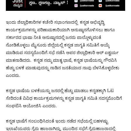
ಇಂದು ಜಿಲ್ಲಾಧಿಕಾರಿಗಳ ಕಚೇರಿ ಸಭಾಂಗಣದಲ್ಲಿ ಕನ್ನಡ ಅಭಿವೃದ್ಧಿ
ಕಾರ್ಯಕ್ರಮಗಳನ್ನು ಪರಿಣಾಮಕಾರಿಯಾಗಿ ಅನುಷ್ಠಾನಗೊಳಿಸಲು ಹಾಗೂ
ಸರ್ಕಾರದ ಭಾಷಾ ನೀತಿ ಅನುಷ್ಠಾನದಲ್ಲಿ ಜನರು ಪಾಲ್ಗೊಳ್ಳುವಂತೆ
ನೋಡಿಕೊಳ್ಳಲು ಮೈಸೂರು ಜಿಲ್ಲೆಯಲ್ಲಿ ಕನ್ನಡ ಜಾಗೃತಿ ಸಮಿತಿಗೆ ಆಯ್ಕೆ
ಮಾಡಿರುವ ಸದಸ್ಯರೊಂದಿಗೆ ಸಭೆ ನಡೆಸಿ ಅಪರ ಜಿಲ್ಲಾಧಿಕಾರಿ ಆರ್ ಐಶ್ವರ್ಯ
ಮಾತನಾಡಿದರು. ಕನ್ನಡ ನಮ್ಮ ಮಾತೃ ಭಾಷೆ, ಕನ್ನಡ ಭಾಷೆಯನ್ನು ಗೌರವಿಸಿ
ಹೆಚ್ಚು ಬಳಕೆ ಮಾಡುವುದನ್ನು ನಾಡಿನ ಜನತೆಯಾದ ನಾವು ಬೆಳಸಿಕೊಳ್ಳಬೇಕು
ಎಂದರು.
ಕನ್ನಡ ಭಾಷೆಯ ಬಳಕೆಯನ್ನು‌ ಜನರಲ್ಲಿ ಹೆಚ್ಚು‌ ಮಾಡಲು ಕನ್ನಡಕ್ಕಾಗಿ ಓಟ
ಸೇರಿದಂತೆ ‌ವಿವಿಧ ಕಾರ್ಯಕ್ರಮಗಳನ್ನು‌ ಕನ್ನಡ ‌ಜಾಗೃತಿ‌ ಸಮಿತಿ‌ ಸದಸ್ಯರೊಂದಿಗೆ
ಸಂಘಟಿಸಿ ಆಯೋಜಿಸಿ ಎಂದರು.
ಕನ್ನಡ ಭಾಷೆಗೆ ಸಂಬಂಧಿಸಿದಂತೆ ಇಂದು ನಡೆದ ಸಭೆಯಲ್ಲಿ ಬಹಳಷ್ಟು
ಇಲಾಖೆಯವರು ಗೈರು ಹಾಜರಾಗಿದ್ದು, ಮುಂದಿನ ಸಭೆಗೆ ಗೈರುಹಾಜರಾದಲ್ಲಿ