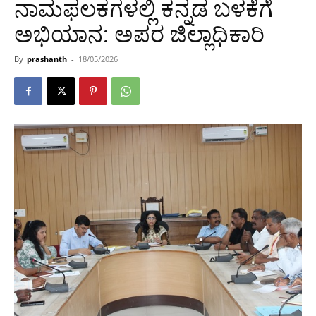
ನಾಮಫಲಕಗಳಲ್ಲಿ ಕನ್ನಡ ಬಳಕೆಗೆ
ಅಭಿಯಾನ: ಅಪರ ಜಿಲ್ಲಾಧಿಕಾರಿ
By
prashanth
-
18/05/2026