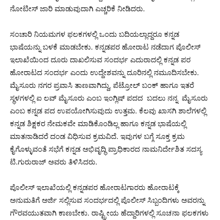
ನೋಟೀಸ್ ಜಾರಿ ಮಾಡುವುದಾಗಿ ಎಚ್ಚರಿಕೆ ನೀಡಿದರು.
ಸಂಚಾರಿ ನಿಯಮಗಳ ಫಲಕಗಳಲ್ಲಿ ಒಂದು ಬದಿಯಲ್ಲಾದ್ದರೂ ಕನ್ನಡ
ಭಾಷೆಯನ್ನು ಬಳಕೆ ಮಾಡಬೇಕು. ಕನ್ನಡಪರ ಹೋರಾಟ ನಡೆದಾಗ ಪೊಲೀಸ್
ಇಲಾಖೆಯಿಂದ ದೂರು ದಾಖಲಿಸುವ ಸಂದರ್ಭ ಎದುರಾದಲ್ಲಿ ಕನ್ನಡ ಪರ
ಹೋರಾಟದ ಸಂದರ್ಭ ಎಂದು ಉದ್ದೇಶವನ್ನು ದೂರಿನಲ್ಲಿ ನಮೂದಿಸಬೇಕು.
ಮೈಸೂರು ನಗರ ಪ್ರವಾಸಿ ತಾಣವಾಗಿದ್ದು, ಪೆಟ್ರೋಲ್ ಬಂಕ್ ಹಾಗೂ ಇತರೆ
ಸ್ಥಳಗಳಲ್ಲಿ ಐ ಲವ್ ಮೈಸೂರು ಎಂಬ ಇಂಗ್ಲಿಷ್ ಪದದ ಬದಲು ನನ್ನ ಮೈಸೂರು
ಎಂಬ ಕನ್ನಡ ಪದ ಉಪಯೋಗಿಸುವುದು ಉತ್ತಮ. ಕೆಲವು ಖಾಸಗಿ ಶಾಲೆಗಳಲ್ಲಿ
ಕನ್ನಡ ಶಿಕ್ಷಕರ‌ ನೇಮಕವೇ ಮಾಡಿಕೊಂಡಿಲ್ಲ ಹಾಗೂ ಕನ್ನಡ ಭಾಷೆಯಲ್ಲಿ
ಮಾತನಾಡಿದರೆ ದಂಡ ವಿಧಿಸುವ ಕ್ರಮವಿದೆ. ಇವುಗಳ ಬಗ್ಗೆ ಸೂಕ್ತ ಕ್ರಮ
ಕೈಗೊಳ್ಳುವಂತೆ ಸಭೆಗೆ ಕನ್ನಡ ಅಭಿವೃದ್ಧಿ ಪ್ರಾಧಿಕಾರದ ನಾಮನಿರ್ದೇಶಿತ ಸದಸ್ಯ
ಟಿ.ಗುರುರಾಜ್ ಅವರು ತಿಳಿಸಿದರು.
ಪೊಲೀಸ್ ಇಲಾಖೆಯಲ್ಲಿ ಕನ್ನಡಪರ‌ ಹೋರಾಟಗಾರರು ಹೋರಾಟಕ್ಕೆ
ಅನುಮತಿಗೆ ಅರ್ಜಿ ಸಲ್ಲಿಸುವ ಸಂದರ್ಭದಲ್ಲಿ ಪೊಲೀಸ್ ಸಿಬ್ಬಂದಿಗಳು ಅವರನ್ನು
ಗೌರವಯುತವಾಗಿ ಕಾಣಬೇಕು. ರಾಷ್ಟ್ರೀಯ ಹೆದ್ದಾರಿಗಳಲ್ಲಿ ಸೂಚನಾ ಫಲಕಗಳು