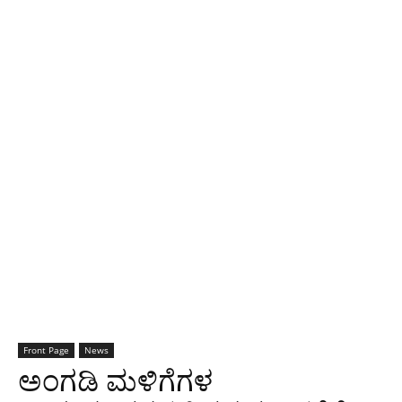
Front Page
News
ಅಂಗಡಿ ಮಳಿಗೆಗಳ‌