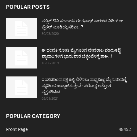
POPULAR POSTS
ಪಬ್ಲಿಕ್ ಟಿವಿ ಸಂಪಾದಕ ರಂಗನಾಥ್ ಕಾಲೆಳೆದ ವಿಡಿಯೋ
ವೈರಲ್ ಮಾಡಿದ್ದು ಸರಿನಾ..?
30/03/2020
ಈ ದಂಪತಿ ನೋಡಿ ಮೈಸೂರಿನ ದೇವರಾಜ ಮಾರುಕಟ್ಟೆ
ವ್ಯಾಪಾರಿಗಳಿಗೆ ಭಾನುವಾರ ಬೆಳ್ಳಂಬೆಳಗ್ಗೆ ಶಾಕ್..!
16/06/2019
ಇಂತವರಿಂದ ಪಕ್ಷ ಕಟ್ಟಿ ಬೆಳೆಸಲು ಸಾಧ್ಯವಿಲ್ಲ: ಮೈಸೂರಿನಲ್ಲೆ
ಪಕ್ಷದಿಂದ ಉಚ್ಚಾಟಿಸುತ್ತೇನೆ- ಪರೋಕ್ಷ ಆಕ್ರೋಶ
ವ್ಯಕ್ತಪಡಿಸಿದ...
05/01/2021
POPULAR CATEGORY
Front Page
48452