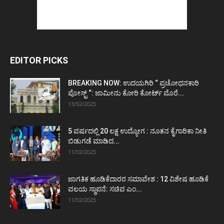
EDITOR PICKS
BREAKING NOW: ಉದಯಗಿರಿ “ ಪ್ರಚೋಧನಕಾರಿ
ಪೋಸ್ಟ್‌ “: ಜಾಮೀನು ಕೋರಿ ಕೋರ್ಟ್‌ ಮೊರೆ...
13/02/2025
5 ವರ್ಷದಲ್ಲಿ 20 ಲಕ್ಷ ಉದ್ಯೋಗ : ನೂತನ ಕೈಗಾರಿಕಾ ನೀತಿ
ಬಿಡುಗಡೆ ಮಾಡಿದ...
11/02/2025
ಜಾಗತಿಕ ಹೂಡಿಕೆದಾರರ ಸಮಾವೇಶ : 12 ವಿಶೇಷ ಹೂಡಿಕೆ
ವಲಯ ಸ್ಥಾಪನೆ: ಸಚಿವ ಎಂ...
11/02/2025