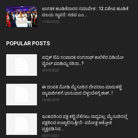
ಜಾಗತಿಕ ಹೂಡಿಕೆದಾರರ ಸಮಾವೇಶ : 12 ವಿಶೇಷ ಹೂಡಿಕೆ
ವಲಯ ಸ್ಥಾಪನೆ: ಸಚಿವ ಎಂ...
11/02/2025
POPULAR POSTS
ಪಬ್ಲಿಕ್ ಟಿವಿ ಸಂಪಾದಕ ರಂಗನಾಥ್ ಕಾಲೆಳೆದ ವಿಡಿಯೋ
ವೈರಲ್ ಮಾಡಿದ್ದು ಸರಿನಾ..?
30/03/2020
ಈ ದಂಪತಿ ನೋಡಿ ಮೈಸೂರಿನ ದೇವರಾಜ ಮಾರುಕಟ್ಟೆ
ವ್ಯಾಪಾರಿಗಳಿಗೆ ಭಾನುವಾರ ಬೆಳ್ಳಂಬೆಳಗ್ಗೆ ಶಾಕ್..!
16/06/2019
ಇಂತವರಿಂದ ಪಕ್ಷ ಕಟ್ಟಿ ಬೆಳೆಸಲು ಸಾಧ್ಯವಿಲ್ಲ: ಮೈಸೂರಿನಲ್ಲೆ
ಪಕ್ಷದಿಂದ ಉಚ್ಚಾಟಿಸುತ್ತೇನೆ- ಪರೋಕ್ಷ ಆಕ್ರೋಶ
ವ್ಯಕ್ತಪಡಿಸಿದ...
05/01/2021