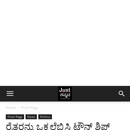
Home
Front Page
Front Page
News
Politics
ರೈತರನ್ನು ಒಕ್ಕಲೆಬ್ಬಿಸಿ ಟೌನ್ ಶಿಪ್