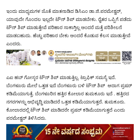
ಇಂದು ಮಾಧ್ಯಮಗಳ ಜೊತೆ ಮಾತನಾಡಿದ ಡಿಸಿಎಂ ಡಾ.ಜಿ.ಪರಮೇಶ್ವರ್,
ಯಾವುದೇ ಗೊಂದಲ ಇಲ್ಲದೇ ಟೌನ್ ಶಿಪ್ ಮಾಡಬೇಕು. ರೈತರ ಒಪ್ಪಿಗೆ ಪಡೆದು
ಟೌನ್ ಶಿಪ್ ಮಾಡುತ್ತೇವೆ ಪರಿಹಾರ ಸಾಕಾಗ್ತಿಲ್ಲ ಅಂದರೆ ಮತ್ತೆ ಪರಿಶೀಲನೆ
ಮಾಡಬಹುದು. ಹೆಚ್ಚು ಪರಿಹಾರ ಬೇಕು ಅಂದರೆ ಕೊಡುವ ಕೆಲಸ ಮಾಡುತ್ತೇವೆ
ಎಂದರು.
ಎಐ ಹಬ್ ಗೋಸ್ಕರ ಟೌನ್ ಶಿಪ್ ಮಾಡುತ್ತಿಲ್ಲ. ಟ್ರಾಫಿಕ್ ಸಮಸ್ಯೆ ಇದೆ.
ಬೆಂಗಳೂರು ಮೇಲೆ ಒತ್ತಡ ಇದೆ ಬೆಂಗಳೂರು ಬಳಿ ಟೌನ್ ಶಿಪ್ ಆದಾಗ ಪ್ರಷರ್
ಕಡಿಮೆಯಾಗುತ್ತೆ. ಬೆಂಗಳೂರಿನ ಹತ್ತಿರ ಕೋಲಾರ ತುಮಕೂರು ಇದೆ . ಹತ್ತಿರದ
ನಗರಗಳನ್ನು ಅಭಿವೃದ್ದಿ ಮಾಡಿದರೆ ಒತ್ತಡ ಕಡಿಮೆಯಾಗುತ್ತದೆ. ತುಮಕೂರು.
ಕೋಲಾರದಲ್ಲಿ ಟೌನ್ ಶಿಪ್ ಮಾಡಿದರೇ ಪ್ರಷರ್ ಕಡಿಮೆಯಾಗುತ್ತದೆ ಎಂದು
ಪರಮೇಶ್ವರ್ ತಿಳಿಸಿದರು.