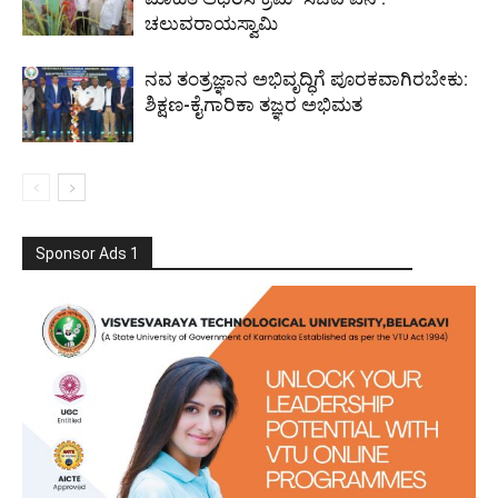
ಚಲುವರಾಯಸ್ವಾಮಿ
ನವ ತಂತ್ರಜ್ಞಾನ ಅಭಿವೃದ್ಧಿಗೆ ಪೂರಕವಾಗಿರಬೇಕು:
ಶಿಕ್ಷಣ-ಕೈಗಾರಿಕಾ ತಜ್ಞರ ಅಭಿಮತ
Sponsor Ads 1