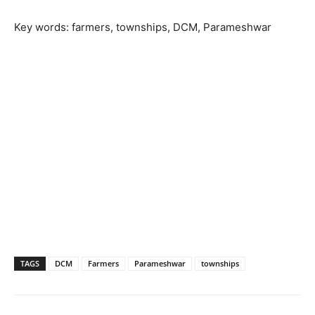
Key words: farmers, townships, DCM, Parameshwar
TAGS
DCM
Farmers
Parameshwar
townships