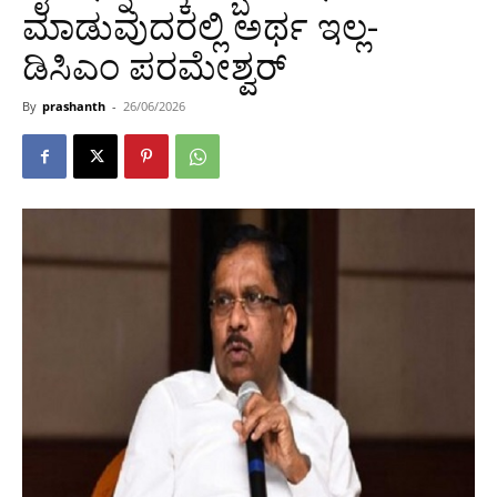
ಮಾಡುವುದರಲ್ಲಿ ಅರ್ಥ ಇಲ್ಲ-
ಡಿಸಿಎಂ ಪರಮೇಶ್ವರ್
By
prashanth
-
26/06/2026