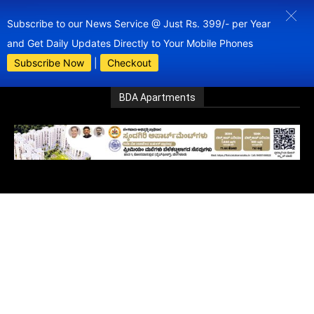
Subscribe to our News Service @ Just Rs. 399/- per Year
and Get Daily Updates Directly to Your Mobile Phones
Subscribe Now
|
Checkout
BDA Apartments