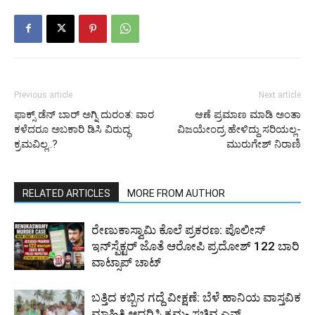
Previous article
Next article
ಫಾಕ್ಸ್ ಡೆನ್ ಬಾರ್ ಅಗ್ನಿ ದುರಂತ: ವಾರ
ಆಣೆ ಪ್ರಮಾಣ ಮಾಡಿ ಅಂತಾ
ಕಳೆದರೂ ಅಬಕಾರಿ ಡಿಸಿ ವಿರುದ್ಧ
ವಿಜಯೇಂದ್ರ ಹೇಳಿದ್ದು ಸರಿಯಲ್ಲ-
ಕ್ರಮವಿಲ್ಲ..?
ಮುರುಗೇಶ್ ನಿರಾಣಿ
RELATED ARTICLES
MORE FROM AUTHOR
ರೇಣುಕಾಸ್ವಾಮಿ ಕೊಲೆ ಪ್ರಕರಣ: ಪೊಲೀಸ್
ಇನ್‌ಸ್ಪೆಕ್ಟರ್‌ ಜೊತೆ ಆರೋಪಿ ಪ್ರದೋಶ್‌ 122 ಬಾರಿ
ವಾಟ್ಸಾಪ್ ಚಾಟ್
ಬತ್ತಿದ ಕಬ್ಬಿನ ಗದ್ದೆ ವೀಕ್ಷಣೆ: ಬೆಳೆ ಹಾನಿಯ ವಾಸ್ತವಿಕ
ಮಾಹಿತಿ ಆಧರಿಸಿ ಕ್ರಮ- ಸಚಿವ ಎನ್.