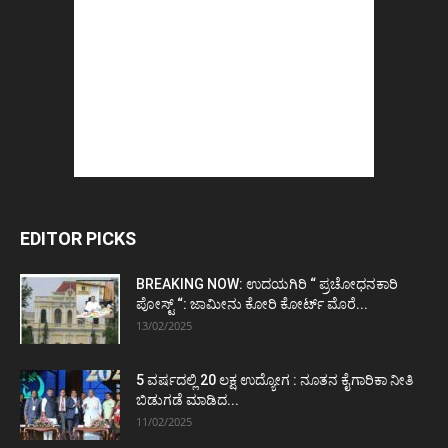
EDITOR PICKS
BREAKING NOW: ಉದಯಗಿರಿ “ ಪ್ರಚೋಧನಕಾರಿ
ಪೋಸ್ಟ್‌ “: ಜಾಮೀನು ಕೋರಿ ಕೋರ್ಟ್‌ ಮೊರೆ...
13/02/2025
5 ವರ್ಷದಲ್ಲಿ 20 ಲಕ್ಷ ಉದ್ಯೋಗ : ನೂತನ ಕೈಗಾರಿಕಾ ನೀತಿ
ಬಿಡುಗಡೆ ಮಾಡಿದ...
11/02/2025