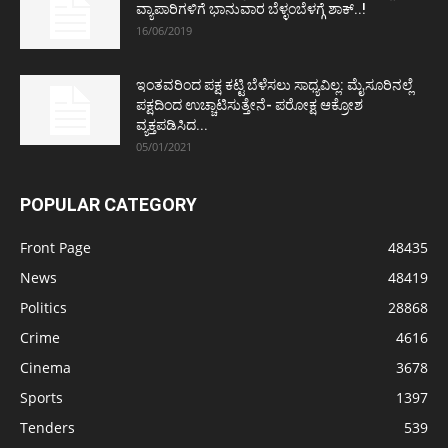
ವ್ಯಾಪಾರಿಗಳಿಗೆ ಭಾನುವಾರ ಬೆಳ್ಳಂಬೆಳಗ್ಗೆ ಶಾಕ್..!
16/06/2019
ಇಂತವರಿಂದ ಪಕ್ಷ ಕಟ್ಟಿ ಬೆಳೆಸಲು ಸಾಧ್ಯವಿಲ್ಲ: ಮೈಸೂರಿನಲ್ಲೆ
ಪಕ್ಷದಿಂದ ಉಚ್ಚಾಟಿಸುತ್ತೇನೆ- ಪರೋಕ್ಷ ಆಕ್ರೋಶ
ವ್ಯಕ್ತಪಡಿಸಿದ...
05/01/2021
POPULAR CATEGORY
Front Page
48435
News
48419
Politics
28868
Crime
4616
Cinema
3678
Sports
1397
Tenders
539