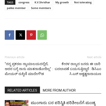
TAGS
congress
K.V.Shridhar
My growth
Not tolerating
palike member
Some members
Previous article
Next article
“ನನ್ನ ಪ್ರಕರಣ ನ್ಯಾಯಾಲಯದಲ್ಲಿದೆ,
ಕೇರಳ ರಾಜ್ಯದ ಜನರು ಈ ಬಾರಿ
ಅದರ ಬಗ್ಗೆ ನಾನು ಮಾತನಾಡೋದಿಲ್ಲ” :
ಬದಲಾವಣೆ ಬಯಸುತ್ತಿದ್ದಾರೆ : ಡಿಸಿಎಂ
ಮೇಯರ್ ರುಕ್ಮಿಣಿ ಮಾದೇಗೌಡ
ಸಿ.ಎನ್.‌ಅಶ್ವತ್ಥನಾರಾಯಣ
RELATED ARTICLES
MORE FROM AUTHOR
ಮುಂಗಾರು ಬರ ಪರಿಸ್ಥಿತಿ ಪರಿಶೀಲನೆಗೆ ಮಂಡ್ಯ