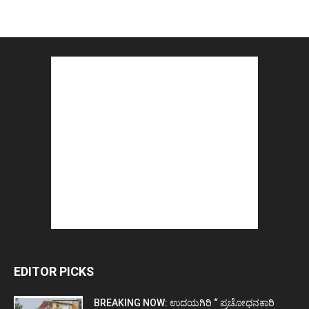
EDITOR PICKS
BREAKING NOW: ಉದಯಗಿರಿ “ ಪ್ರಚೋಧನಕಾರಿ