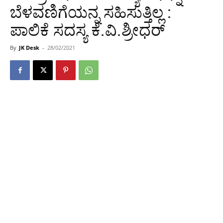
ಬೆಳವಣಿಗೆಯನ್ನ ಸಹಿಸುತ್ತಿಲ್ಲ :
ಪಾಲಿಕೆ ಸದಸ್ಯ ಕೆ.ವಿ.ಶ್ರೀಧರ್
By
JK Desk
-
28/02/2021