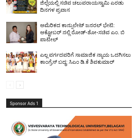
ಜಿಲ್ಲೆಯಲ್ಲಿ ಸಚಿವ ಚಲುವರಾಯಸ್ವಾಮಿ ಎರಡು
ದಿನಗಳ ಪ್ರವಾಸ
ಅಮೆರಿಕದ ಕಾನ್ಸುಲೇಟ್ ಜನರಲ್ ಭೇಟಿ:
ಅಕ್ಟೋಬರ್ ನಲ್ಲಿ ರೋಡ್-ಶೋ-ಸಚಿವ ಎಂ. ಬಿ
ಪಾಟೀಲ್
ಎಲ್ಲ ವರ್ಗದವರಿಗೆ ಸಾಮಾಜಿಕ ನ್ಯಾಯ ಒದಗಿಸಲು
ಕಾಂಗ್ರೆಸ್ ಬದ್ಧ: ಸಿಎಂ ಡಿ.ಕೆ ಶಿವಕುಮಾರ್
Sponsor Ads 1