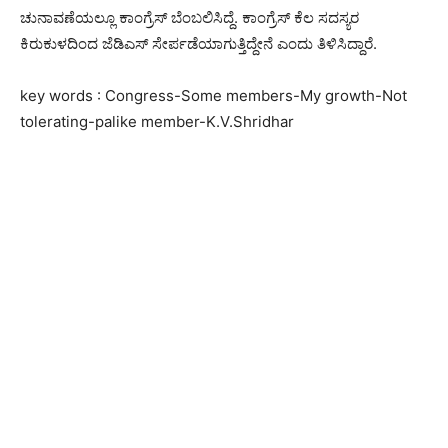
ಚುನಾವಣೆಯಲ್ಲೂ ಕಾಂಗ್ರೆಸ್ ಬೆಂಬಲಿಸಿದ್ದೆ. ಕಾಂಗ್ರೆಸ್ ಕೆಲ ಸದಸ್ಯರ
ಕಿರುಕುಳದಿಂದ ಜೆಡಿಎಸ್ ಸೇರ್ಪಡೆಯಾಗುತ್ತಿದ್ದೇನೆ ಎಂದು ತಿಳಿಸಿದ್ದಾರೆ.
key words : Congress-Some members-My growth-Not
tolerating-palike member-K.V.Shridhar