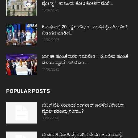
ಪೋಸ್ಟ್‌ “: ಜಾಮೀನು ಕೋರಿ ಕೋರ್ಟ್‌ ಮೊರೆ...
13/02/2025
5 ವರ್ಷದಲ್ಲಿ 20 ಲಕ್ಷ ಉದ್ಯೋಗ : ನೂತನ ಕೈಗಾರಿಕಾ ನೀತಿ
ಬಿಡುಗಡೆ ಮಾಡಿದ...
11/02/2025
ಜಾಗತಿಕ ಹೂಡಿಕೆದಾರರ ಸಮಾವೇಶ : 12 ವಿಶೇಷ ಹೂಡಿಕೆ
ವಲಯ ಸ್ಥಾಪನೆ: ಸಚಿವ ಎಂ...
11/02/2025
POPULAR POSTS
ಪಬ್ಲಿಕ್ ಟಿವಿ ಸಂಪಾದಕ ರಂಗನಾಥ್ ಕಾಲೆಳೆದ ವಿಡಿಯೋ
ವೈರಲ್ ಮಾಡಿದ್ದು ಸರಿನಾ..?
30/03/2020
ಈ ದಂಪತಿ ನೋಡಿ ಮೈಸೂರಿನ ದೇವರಾಜ ಮಾರುಕಟ್ಟೆ