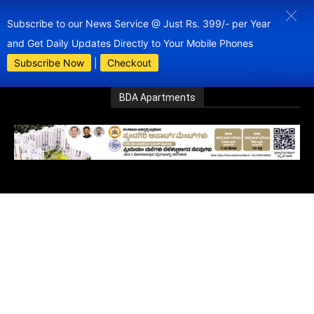
Subscribe to our News Service @ Just Rs. 399/- per Year
and Get Daily Updates Directly to Your Mobile Phones
Subscribe Now
|
Checkout
BDA Apartments