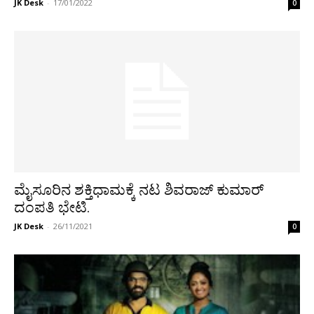
JK Desk
-
17/01/2022
0
ಮೈಸೂರಿನ ಶಕ್ತಿಧಾಮಕ್ಕೆ ನಟ ಶಿವರಾಜ್‌ ಕುಮಾರ್
ದಂಪತಿ ಭೇಟಿ.
JK Desk
-
26/11/2021
0