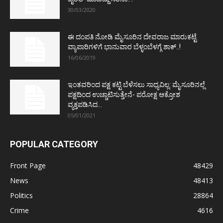
30/03/2020
ಈ ದಂಪತಿ ನೋಡಿ ಮೈಸೂರಿನ ದೇವರಾಜ ಮಾರುಕಟ್ಟೆ
ವ್ಯಾಪಾರಿಗಳಿಗೆ ಭಾನುವಾರ ಬೆಳ್ಳಂಬೆಳಗ್ಗೆ ಶಾಕ್..!
16/06/2019
ಇಂತವರಿಂದ ಪಕ್ಷ ಕಟ್ಟಿ ಬೆಳೆಸಲು ಸಾಧ್ಯವಿಲ್ಲ: ಮೈಸೂರಿನಲ್ಲೆ
ಪಕ್ಷದಿಂದ ಉಚ್ಚಾಟಿಸುತ್ತೇನೆ- ಪರೋಕ್ಷ ಆಕ್ರೋಶ
ವ್ಯಕ್ತಪಡಿಸಿದ...
05/01/2021
POPULAR CATEGORY
Front Page
48429
News
48413
Politics
28864
Crime
4616