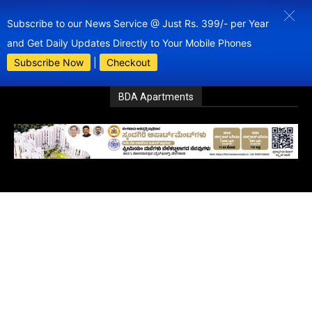
Subscribe to our News Service @ Just Rs. 399/- per Year
and Get Daily Updates Directly to Your Mobile Phones
Subscribe Now
|
Checkout
BDA Apartments