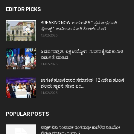
EDITOR PICKS
BREAKING NOW: ಉದಯಗಿರಿ “ ಪ್ರಚೋಧನಕಾರಿ
ಪೋಸ್ಟ್‌ “: ಜಾಮೀನು ಕೋರಿ ಕೋರ್ಟ್‌ ಮೊರೆ...
13/02/2025
5 ವರ್ಷದಲ್ಲಿ 20 ಲಕ್ಷ ಉದ್ಯೋಗ : ನೂತನ ಕೈಗಾರಿಕಾ ನೀತಿ
ಬಿಡುಗಡೆ ಮಾಡಿದ...
11/02/2025
ಜಾಗತಿಕ ಹೂಡಿಕೆದಾರರ ಸಮಾವೇಶ : 12 ವಿಶೇಷ ಹೂಡಿಕೆ
ವಲಯ ಸ್ಥಾಪನೆ: ಸಚಿವ ಎಂ...
11/02/2025
POPULAR POSTS
ಪಬ್ಲಿಕ್ ಟಿವಿ ಸಂಪಾದಕ ರಂಗನಾಥ್ ಕಾಲೆಳೆದ ವಿಡಿಯೋ
ವೈರಲ್ ಮಾಡಿದ್ದು ಸರಿನಾ..?