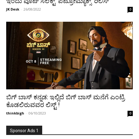
ಇಂದು ವೂಟ್ ಸೆಲೆಕ್ಟ್ ‘ಪೆಟ್ರೋಮ್ಯಾಕ್ಸ್’ ರಿಲಿಸ್
JK Desk
-
26/08/2022
0
ಬಿಗ್ ಬಾಸ್ ಕನ್ನಡ: ಇಲ್ಲಿದೆ ಬಿಗ್ ಬಾಸ್ ಮನೆಗೆ ಎಂಟ್ರಿ
ಕೊಡಲಿರುವವರ ಲಿಸ್ಟ್ !
thinkbigh
-
06/10/2023
0
Sponsor Ads 1