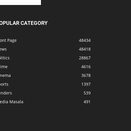
OPULAR CATEGORY
ront Page
48434
ews
48418
litics
28867
rime
4616
inema
3678
ports
1397
enders
539
edia Masala
491