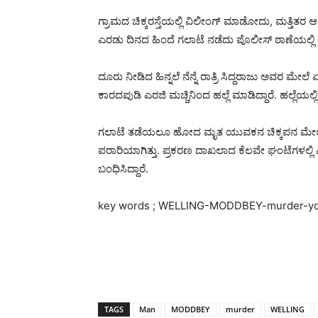
ಗ್ರಾಮದ ಚಿಕ್ಕರಸ್ತೆಯಲ್ಲಿ ವಿಲೀಂಗ್ ಮಾಡೋದು, ಮತ್ತ
ಎರಡು ದಿನದ ಹಿಂದೆ ಗಲಾಟೆ ನಡೆದು ಪೊಲೀಸ್ ಠಾಣೆಯಲ್ಲಿ 
ದೂರು ನೀಡಿದ ಹಿನ್ನಲೆ ನೆನ್ನೆ ರಾತ್ರಿ ಸಿದ್ದರಾಜು ಅವರ ಮ
ಕಾರದಪುಡಿ ಎರಜಿ ಮಚ್ಚಿನಿಂದ ಹಲ್ಲೆ ಮಾಡಿದ್ದಾರೆ. ಹಲ್ಲೆಯಲ್
ಗಲಾಟೆ ತಡೆಯಲೂ ಹೋದ ಮೃತ ಯುವಕನ ಚಿಕ್ಕಪನ ಮೇಲೂ ಹಲ್
ಪರಾರಿಯಾಗಿತ್ತು. ಪ್ರಕರಣ ದಾಖಲಾದ ಕೆಲವೇ ಘಂಟೆಗಳಲ್ಲಿ ಎ
ಬಂಧಿಸಿದ್ದಾರೆ.
key words ; WELLING-MODDBEY-murder-y
TAGS
Man
MODDBEY
murder
WELLING