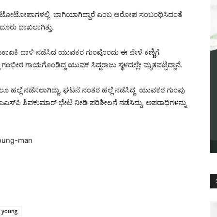
ಿತರ ಆಟೋಟೋಪಾಗಳಲ್ಲಿ ಭಾಗಿಯಾಗಿದ್ದಾರೆ ಎಂಬ ಆರೋಪ ಸಂಬಂಧಿಸಿದಂತೆ
ದೂರು ದಾಖಲಾಗಿತ್ತು.
ೇಲೆ ಏಕಾಏಕಿ ದಾಳಿ ನಡೆಸಿದ ಯುವಕರ ಗುಂಪೊಂದು ಈ ವೇಳೆ ಕಣ್ಣಿಗೆ
ಲಿ ಗಂಭೀರ ಗಾಯಗೊಂಡಿದ್ದ ಯುವಕ ಸಿದ್ದರಾಜು ಸ್ಥಳದಲ್ಲೇ ಮೃತಪಟ್ಟಿದ್ದಾನೆ.
ಲೆ ನಡೆಸಲಾಗಿದ್ದು, ಘಟನೆ ನಂತರ ಹಲ್ಲೆ ನಡೆಸಿದ್ದ ಯುವಕರ ಗುಂಪು
ಎಸ್‌ಪಿ ಶಿವಕುಮಾರ್ ಭೇಟಿ ನೀಡಿ ಪರಿಶೀಲನೆ ನಡೆಸಿದ್ದು, ಅಪರಾಧಿಗಳನ್ನು
oung-man
young