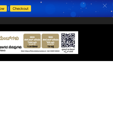
Now
|
Checkout
s