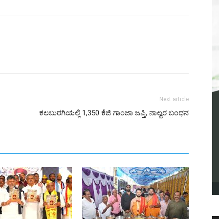
Next article
ಕಲಬುರಗಿಯಲ್ಲಿ 1,350 ಕೆಜಿ ಗಾಂಜಾ ಜಪ್ತಿ, ನಾಲ್ವರ ಬಂಧನ