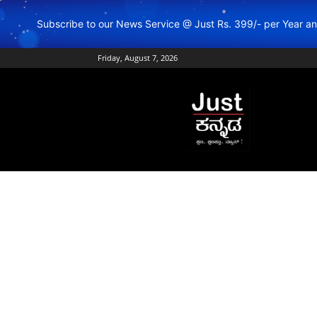
Subscribe to our News Service @ Just Rs. 399/- per Year 
Friday, August 7, 2026
Just
Kannada
–
Online
Kannada
News
|
Breaking
Kannada
News
|
Karnataka
News
|
Live