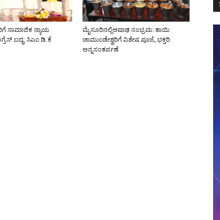
ಿಗೆ ಸಾಮಾಜಿಕ ನ್ಯಾಯ
ಮೈಸೂರಿನಲ್ಲಿಆಷಾಢ ಸಂಭ್ರಮ: ತಾಯಿ
ರೆಸ್ ಬದ್ಧ: ಸಿಎಂ ಡಿ.ಕೆ
ಚಾಮುಂಡೇಶ್ವರಿಗೆ ವಿಶೇಷ ಪೂಜೆ, ಭಕ್ತರಿ
ಅನ್ನಸಂತರ್ಪಣೆ