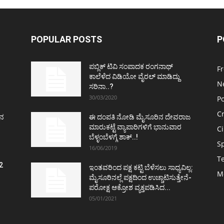
POPULAR POSTS
P
ಪಬ್ಲಿಕ್ ಟಿವಿ ಸಂಪಾದಕ ರಂಗನಾಥ್
F
ಕಾಲೆಳೆದ ವಿಡಿಯೋ ವೈರಲ್ ಮಾಡಿದ್ದು
N
ಸರಿನಾ..?
30/03/2020
Po
C
ತನ
ಈ ದಂಪತಿ ನೋಡಿ ಮೈಸೂರಿನ ದೇವರಾಜ
ಮಾರುಕಟ್ಟೆ ವ್ಯಾಪಾರಿಗಳಿಗೆ ಭಾನುವಾರ
C
ಬೆಳ್ಳಂಬೆಳಗ್ಗೆ ಶಾಕ್..!
S
16/06/2019
T
2
ಇಂತವರಿಂದ ಪಕ್ಷ ಕಟ್ಟಿ ಬೆಳೆಸಲು ಸಾಧ್ಯವಿಲ್ಲ:
M
ವ
ಮೈಸೂರಿನಲ್ಲೆ ಪಕ್ಷದಿಂದ ಉಚ್ಚಾಟಿಸುತ್ತೇನೆ-
ಪರೋಕ್ಷ ಆಕ್ರೋಶ ವ್ಯಕ್ತಪಡಿಸಿದ...
05/01/2021