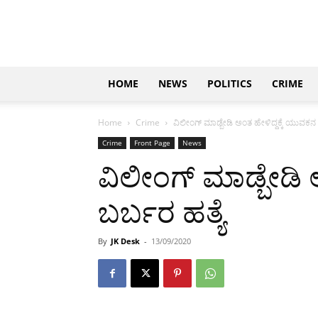
Updates
|
ಕನ್ನಡ
ನ್ಯೂಸ್
|
ಜಸ್ಟ್
HOME
NEWS
POLITICS
CRIME
ಕನ್ನಡ
Home
Crime
ವಿಲೀಂಗ್ ಮಾಡ್ಬೇಡಿ ಅಂತ ಹೇಳಿದ್ದಕ್ಕೆ ಯುವಕನ 
Crime
Front Page
News
ವಿಲೀಂಗ್ ಮಾಡ್ಬೇಡಿ 
ಬರ್ಬರ ಹತ್ಯೆ
By
JK Desk
-
13/09/2020