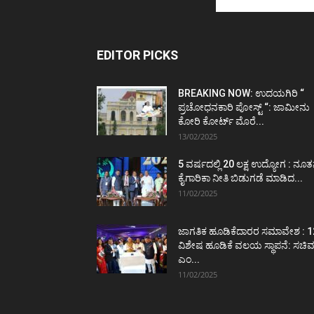
EDITOR PICKS
BREAKING NOW: ಉದಯಗಿರಿ “
ಪ್ರಚೋಧನಕಾರಿ ಪೋಸ್ಟ್‌ “: ಜಾಮೀನು
ಕೋರಿ ಕೋರ್ಟ್‌ ಮೊರೆ...
13/02/2025
5 ವರ್ಷದಲ್ಲಿ 20 ಲಕ್ಷ ಉದ್ಯೋಗ : ನೂ
ಕೈಗಾರಿಕಾ ನೀತಿ ಬಿಡುಗಡೆ ಮಾಡಿದ...
11/02/2025
ಜಾಗತಿಕ ಹೂಡಿಕೆದಾರರ ಸಮಾವೇಶ : 1
ವಿಶೇಷ ಹೂಡಿಕೆ ವಲಯ ಸ್ಥಾಪನೆ: ಸಚಿ
ಎಂ...
11/02/2025