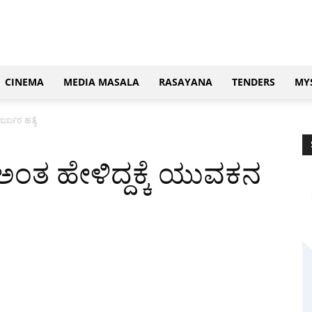
CINEMA
MEDIA MASALA
RASAYANA
TENDERS
MY
ಬರ್ಬರ ಹತ್ಯೆ
ಅಂತ ಹೇಳಿದ್ದಕ್ಕೆ ಯುವಕನ