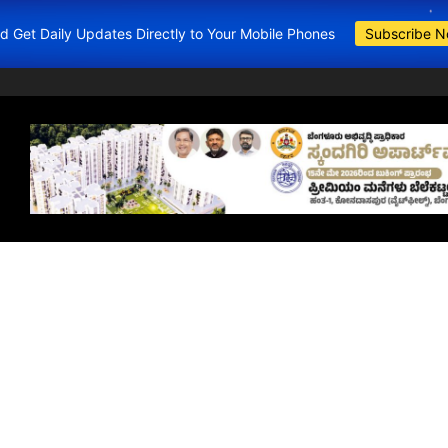
and Get Daily Updates Directly to Your Mobile Phones
Subscribe 
BDA Apartment