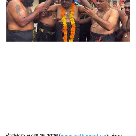
ಬೆಂಗಳೂರು, ಜೂನ್​​, 15,2026 (
www.justkannada.in
):
ಕೇಂದ್ರ