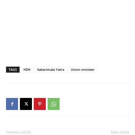
TAGS
HDK
Sabarimala Yatra
Union minister
Previous article
Next article