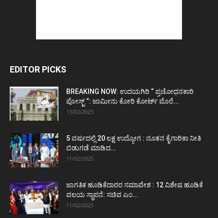
EDITOR PICKS
BREAKING NOW: ಉದಯಗಿರಿ “ ಪ್ರಚೋಧನಕಾರಿ
ಪೋಸ್ಟ್‌ “: ಜಾಮೀನು ಕೋರಿ ಕೋರ್ಟ್‌ ಮೊರೆ...
13/02/2025
5 ವರ್ಷದಲ್ಲಿ 20 ಲಕ್ಷ ಉದ್ಯೋಗ : ನೂತನ ಕೈಗಾರಿಕಾ ನೀತಿ
ಬಿಡುಗಡೆ ಮಾಡಿದ...
11/02/2025
ಜಾಗತಿಕ ಹೂಡಿಕೆದಾರರ ಸಮಾವೇಶ : 12 ವಿಶೇಷ ಹೂಡಿಕೆ
ವಲಯ ಸ್ಥಾಪನೆ: ಸಚಿವ ಎಂ...
11/02/2025