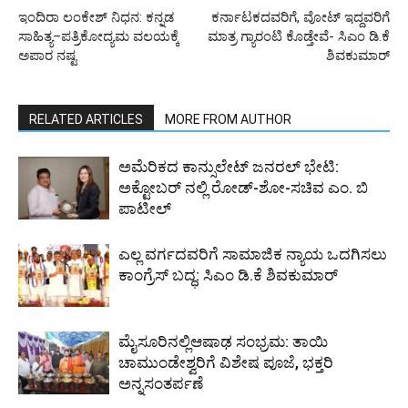
ಇಂದಿರಾ ಲಂಕೇಶ್ ನಿಧನ: ಕನ್ನಡ
ಕರ್ನಾಟಕದವರಿಗೆ, ವೋಟ್ ಇದ್ದವರಿಗೆ
ಸಾಹಿತ್ಯ–ಪತ್ರಿಕೋದ್ಯಮ ವಲಯಕ್ಕೆ
ಮಾತ್ರ ಗ್ಯಾರಂಟಿ ಕೊಡ್ತೇವೆ- ಸಿಎಂ ಡಿ.ಕೆ
ಅಪಾರ ನಷ್ಟ
ಶಿವಕುಮಾರ್
RELATED ARTICLES
MORE FROM AUTHOR
ಅಮೆರಿಕದ ಕಾನ್ಸುಲೇಟ್ ಜನರಲ್ ಭೇಟಿ:
ಅಕ್ಟೋಬರ್ ನಲ್ಲಿ ರೋಡ್-ಶೋ-ಸಚಿವ ಎಂ. ಬಿ
ಪಾಟೀಲ್
ಎಲ್ಲ ವರ್ಗದವರಿಗೆ ಸಾಮಾಜಿಕ ನ್ಯಾಯ ಒದಗಿಸಲು
ಕಾಂಗ್ರೆಸ್ ಬದ್ಧ: ಸಿಎಂ ಡಿ.ಕೆ ಶಿವಕುಮಾರ್
ಮೈಸೂರಿನಲ್ಲಿಆಷಾಢ ಸಂಭ್ರಮ: ತಾಯಿ
ಚಾಮುಂಡೇಶ್ವರಿಗೆ ವಿಶೇಷ ಪೂಜೆ, ಭಕ್ತರಿ
ಅನ್ನಸಂತರ್ಪಣೆ