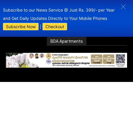
Subscribe to our News Service @ Just Rs. 399/- per Year
and Get Daily Updates Directly to Your Mobile Phones
Subscribe Now
|
Checkout
BDA Apartments