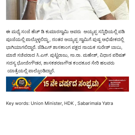
ಈ ಮಧ್ಯೆ ಸಂಜೆ ಹೆಚ್ ಡಿ ಕುಮಾರಸ್ವಾಮಿ ಅವರು ಅಯ್ಯಪ್ಪ ಸನ್ನಿಧಿಯಲ್ಲಿ ಪಡಿ
ಪೂಜೆಯಲ್ಲಿ ಪಾಲ್ಗೊಳ್ಳಲಿದ್ದು , ನಂತರ ಅಯ್ಯಪ್ಪ ಸ್ವಾಮಿಗೆ ಪುಷ್ಪ ಅಭಿಷೇಕದಲ್ಲಿ
ಭಾಗಿಯಾಗಲಿದ್ದಾರೆ. ಜೆಡಿಎಸ್ ಶಾಸಕಾಂಗ ಪಕ್ಷದ ನಾಯಕ ಸುರೇಶ್ ಬಾಬು,
ಮಾಜಿ ಸಚಿವರಾದ ಸಿ.ಎಸ್. ಪುಟ್ಟರಾಜು, ಸಾ.ರಾ. ಮಹೇಶ್, ವಿಧಾನ ಪರಿಷತ್
ಸದಸ್ಯ ಭೋಜೇಗೌಡರ, ಶಾಸಕಶರಣಗೌಡ ಕಂದಕೂರ ಸೇರಿ ಹಲವರು
ಯಾತ್ರೆಯಲ್ಲಿ ಪಾಲ್ಗೊಂಡಿದ್ದಾರೆ.
Key words: Union Minister, HDK , Sabarimala Yatra