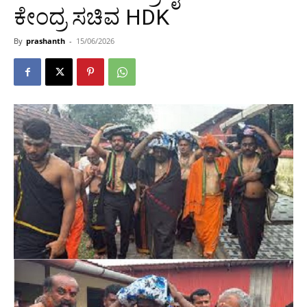
ಕೇಂದ್ರ ಸಚಿವ HDK
By
prashanth
-
15/06/2026