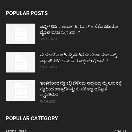
POPULAR POSTS
ಪಬ್ಲಿಕ್ ಟಿವಿ ಸಂಪಾದಕ ರಂಗನಾಥ್ ಕಾಲೆಳೆದ ವಿಡಿಯೋ
ವೈರಲ್ ಮಾಡಿದ್ದು ಸರಿನಾ..?
30/03/2020
ಈ ದಂಪತಿ ನೋಡಿ ಮೈಸೂರಿನ ದೇವರಾಜ ಮಾರುಕಟ್ಟೆ
ವ್ಯಾಪಾರಿಗಳಿಗೆ ಭಾನುವಾರ ಬೆಳ್ಳಂಬೆಳಗ್ಗೆ ಶಾಕ್..!
16/06/2019
ಇಂತವರಿಂದ ಪಕ್ಷ ಕಟ್ಟಿ ಬೆಳೆಸಲು ಸಾಧ್ಯವಿಲ್ಲ: ಮೈಸೂರಿನಲ್ಲೆ
ಪಕ್ಷದಿಂದ ಉಚ್ಚಾಟಿಸುತ್ತೇನೆ- ಪರೋಕ್ಷ ಆಕ್ರೋಶ
ವ್ಯಕ್ತಪಡಿಸಿದ...
05/01/2021
POPULAR CATEGORY
Front Page
48434