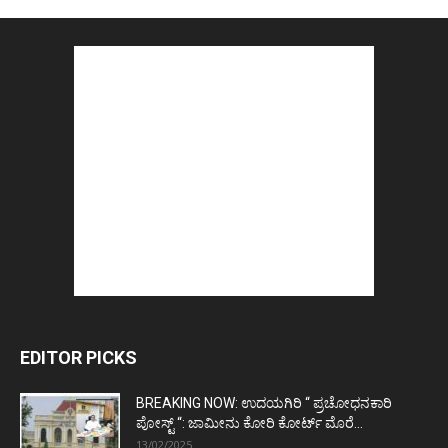
EDITOR PICKS
BREAKING NOW: ಉದಯಗಿರಿ “ ಪ್ರಚೋಧನಕಾರಿ
ಪೋಸ್ಟ್‌ “: ಜಾಮೀನು ಕೋರಿ ಕೋರ್ಟ್‌ ಮೊರೆ...
13/02/2025