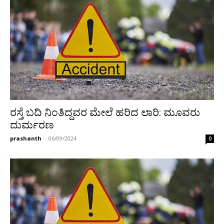
ರಸ್ತೆ ಬದಿ ನಿಂತಿದ್ದವರ ಮೇಲೆ ಹರಿದ ಲಾರಿ: ಮೂವರು
ದುರ್ಮರಣ
prashanth
-
06/09/2024
0