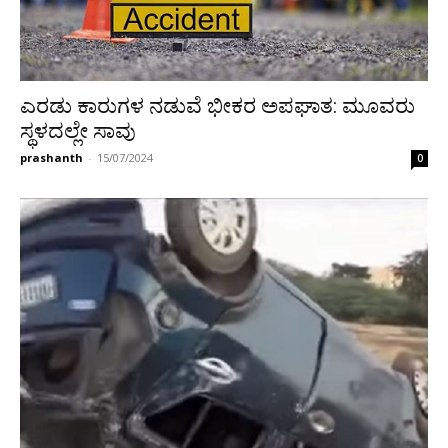
ಎರಡು ಕಾರುಗಳ ನಡುವೆ ಭೀಕರ ಅಪಘಾತ: ಮೂವರು
ಸ್ಥಳದಲ್ಲೇ ಸಾವು
prashanth
-
15/07/2024
0