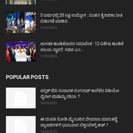
5 ವರ್ಷದಲ್ಲಿ 20 ಲಕ್ಷ ಉದ್ಯೋಗ : ನೂತನ ಕೈಗಾರಿಕಾ ನೀತಿ
ಬಿಡುಗಡೆ ಮಾಡಿದ...
11/02/2025
ಜಾಗತಿಕ ಹೂಡಿಕೆದಾರರ ಸಮಾವೇಶ : 12 ವಿಶೇಷ ಹೂಡಿಕೆ
ವಲಯ ಸ್ಥಾಪನೆ: ಸಚಿವ ಎಂ...
11/02/2025
POPULAR POSTS
ಪಬ್ಲಿಕ್ ಟಿವಿ ಸಂಪಾದಕ ರಂಗನಾಥ್ ಕಾಲೆಳೆದ ವಿಡಿಯೋ
ವೈರಲ್ ಮಾಡಿದ್ದು ಸರಿನಾ..?
30/03/2020
ಈ ದಂಪತಿ ನೋಡಿ ಮೈಸೂರಿನ ದೇವರಾಜ ಮಾರುಕಟ್ಟೆ
ವ್ಯಾಪಾರಿಗಳಿಗೆ ಭಾನುವಾರ ಬೆಳ್ಳಂಬೆಳಗ್ಗೆ ಶಾಕ್..!
16/06/2019