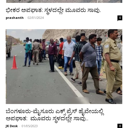
ಭೀಕರ ಅಪಘಾತ: ಸ್ಥಳದಲ್ಲೇ ಮೂವರು ಸಾವು.
prashanth
-
02/01/2024
0
ಬೆಂಗಳೂರು-ಮೈಸೂರು ಎಕ್ಸ್ ಪ್ರೆಸ್ ಹೈವೇಯಲ್ಲಿ
ಅಪಘಾತ: ಮೂವರು ಸ್ಥಳದಲ್ಲೇ ಸಾವು..
JK Desk
-
01/05/2023
0