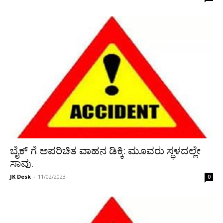
ಬೈಕ್ ಗೆ ಅಪರಿಚಿತ ವಾಹನ ಡಿಕ್ಕಿ: ಮೂವರು ಸ್ಥಳದಲ್ಲೇ
ಸಾವು.
JK Desk
-
11/02/2023
0