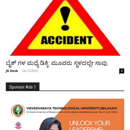
ಬೈಕ್ ಗಳ ಮಧ್ಯೆ ಡಿಕ್ಕಿ: ಮೂವರು ಸ್ಥಳದಲ್ಲೇ ಸಾವು.
JK Desk
-
26/12/2022
0
Sponsor Ads 1