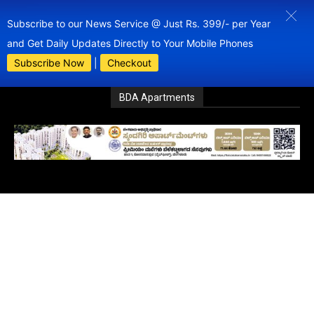
Subscribe to our News Service @ Just Rs. 399/- per Year
and Get Daily Updates Directly to Your Mobile Phones
Subscribe Now
|
Checkout
BDA Apartments