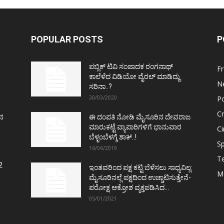
POPULAR POSTS
P
ಪಬ್ಲಿಕ್ ಟಿವಿ ಸಂಪಾದಕ ರಂಗನಾಥ್
F
ಕಾಲೆಳೆದ ವಿಡಿಯೋ ವೈರಲ್ ಮಾಡಿದ್ದು
N
ಸರಿನಾ..?
30/03/2020
Po
C
ತನ
ಈ ದಂಪತಿ ನೋಡಿ ಮೈಸೂರಿನ ದೇವರಾಜ
ಮಾರುಕಟ್ಟೆ ವ್ಯಾಪಾರಿಗಳಿಗೆ ಭಾನುವಾರ
C
ಬೆಳ್ಳಂಬೆಳಗ್ಗೆ ಶಾಕ್..!
Sp
16/06/2019
T
2
ಇಂತವರಿಂದ ಪಕ್ಷ ಕಟ್ಟಿ ಬೆಳೆಸಲು ಸಾಧ್ಯವಿಲ್ಲ:
M
ಮೈಸೂರಿನಲ್ಲೆ ಪಕ್ಷದಿಂದ ಉಚ್ಚಾಟಿಸುತ್ತೇನೆ-
ಪರೋಕ್ಷ ಆಕ್ರೋಶ ವ್ಯಕ್ತಪಡಿಸಿದ...
05/01/2021