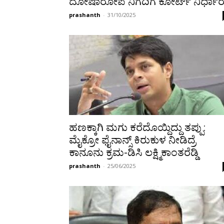
ದೋಷಾರೋಪ ನಿಗದಿಗೆ ಕೋರ್ಟ್ ನಿರ್ಧಾ
prashanth
-
31/10/2025
ಹಣಕ್ಕಾಗಿ ಮಗು ಕರೆದೊಯ್ದಿದ್ದು ತಪ್ಪು:
ಮೈಕ್ರೋ ಫೈನಾನ್ಸ್ ಕಿರುಕುಳ ನೀಡಿದ್ರೆ
ಕಾನೂನು ಕ್ರಮ-ಡಿಸಿ ಲಕ್ಷ್ಮಿಕಾಂತರೆಡ್ಡಿ
prashanth
-
25/06/2025