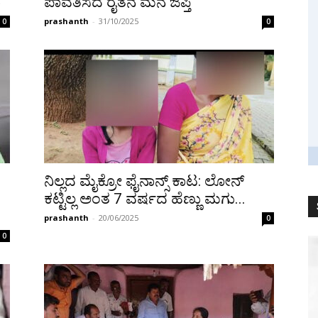
ರ
ಪಾವತಿಸದ ರೈತನ ಮನೆ ಜಪ್ತಿ
prashanth
-
31/10/2025
0
0
ನಿಲ್ಲದ ಮೈಕ್ರೋ ಫೈನಾನ್ಸ್ ಕಾಟ: ಲೋನ್
ಕಟ್ಟಿಲ್ಲ ಅಂತ 7 ವರ್ಷದ ಹೆಣ್ಣು ಮಗು...
prashanth
-
20/06/2025
0
0