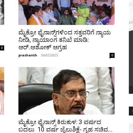
ಮೈಕ್ರೋ ಫೈನಾನ್ಸ್‌ಗಳಿಂದ ಸತ್ತವರಿಗೆ ನ್ಯಾಯ
ನೀಡಿ, ನ್ಯಾಯಾಂಗ ತನಿಖೆ ಮಾಡಿ:
ಆರ್‌.ಅಶೋಕ್ ಆಗ್ರಹ
0
prashanth
-
06/02/2025
0
ಮೈಕ್ರೋ ಫೈನಾನ್ಸ್ ಕಿರುಕುಳ: 3 ವರ್ಷದ
ಬದಲು 10 ವರ್ಷ ಜೈಲುಶಿಕ್ಷೆ- ಗೃಹ ಸಚಿವ...