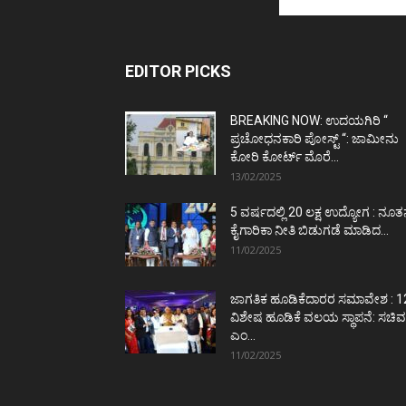
EDITOR PICKS
BREAKING NOW: ಉದಯಗಿರಿ “
ಪ್ರಚೋಧನಕಾರಿ ಪೋಸ್ಟ್‌ “: ಜಾಮೀನು
ಕೋರಿ ಕೋರ್ಟ್‌ ಮೊರೆ...
13/02/2025
5 ವರ್ಷದಲ್ಲಿ 20 ಲಕ್ಷ ಉದ್ಯೋಗ : ನೂ
ಕೈಗಾರಿಕಾ ನೀತಿ ಬಿಡುಗಡೆ ಮಾಡಿದ...
11/02/2025
ಜಾಗತಿಕ ಹೂಡಿಕೆದಾರರ ಸಮಾವೇಶ : 1
ವಿಶೇಷ ಹೂಡಿಕೆ ವಲಯ ಸ್ಥಾಪನೆ: ಸಚಿವ
ಎಂ...
11/02/2025