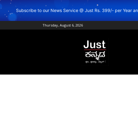
Subscribe to our News Service @ Just Rs. 399/- per Year 
Thursday, August 6, 2026
Just
Kannada
–
Online
Kannada
News
|
Breaking
Kannada
News
|
Karnataka
News
|
Live