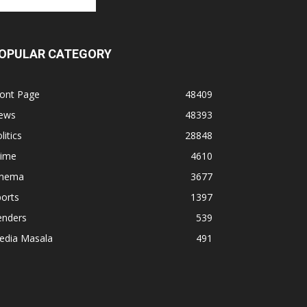
OPULAR CATEGORY
ront Page
48409
ews
48393
litics
28848
rime
4610
inema
3677
orts
1397
enders
539
edia Masala
491