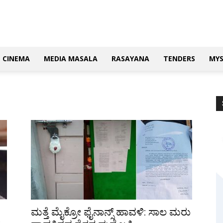
CINEMA
MEDIA MASALA
RASAYANA
TENDERS
MY
ಮತ್ತೆ ಮೈಕ್ರೋ ಫೈನಾನ್ಸ್ ಹಾವಳಿ: ಸಾಲ ಮರು