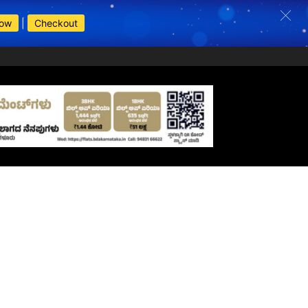
Now
|
Checkout