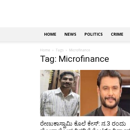
Updates
|
ಕನ್ನಡ
ನ್ಯೂಸ್
|
ಜಸ್ಟ್
HOME
NEWS
POLITICS
CRIME
ಕನ್ನಡ
Home
Tags
Microfinance
Tag: Microfinance
ರೇಣುಕಾಸ್ವಾಮಿ ಕೊಲೆ ಕೇಸ್: ನ.3 ರಂದು