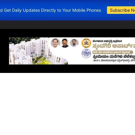
and Get Daily Updates Directly to Your Mobile Phones
Subscribe 
BDA Apartments