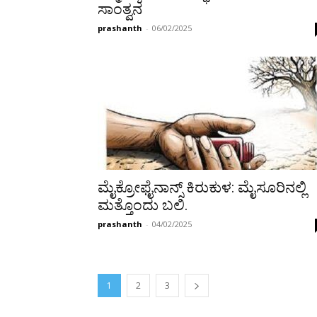
ಸಾಂತ್ವನ
prashanth
-
06/02/2025
ಮೈಕ್ರೋಫೈನಾನ್ಸ್ ಕಿರುಕುಳ: ಮೈಸೂರಿನಲ್ಲಿ
ಮತ್ತೊಂದು ಬಲಿ.
prashanth
-
04/02/2025
1
2
3