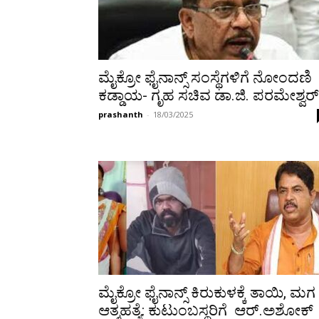
ಮೈಕ್ರೋ ಫೈನಾನ್ಸ್ ಸಂಸ್ಥೆಗಳಿಗೆ ನೋಂದಣಿ
ಕಡ್ಡಾಯ- ಗೃಹ ಸಚಿವ ಡಾ‌.ಜಿ. ಪರಮೇಶ್ವರ್
prashanth
-
18/03/2025
ಮೈಕ್ರೋ ಫೈನಾನ್ಸ್ ಕಿರುಕುಳಕ್ಕೆ ತಾಯಿ, ಮಗ
ಆತ್ಮಹತ್ಯೆ: ಕುಟುಂಬಸ್ಥರಿಗೆ ಆರ್.ಅಶೋಕ್