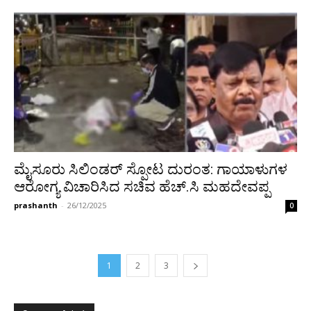
ಮೈಸೂರು ಸಿಲಿಂಡರ್ ಸ್ಪೋಟ ದುರಂತ: ಗಾಯಾಳುಗಳ
ಆರೋಗ್ಯ ವಿಚಾರಿಸಿದ ಸಚಿವ ಹೆಚ್.ಸಿ ಮಹದೇವಪ್ಪ
prashanth
-
26/12/2025
0
1
2
3