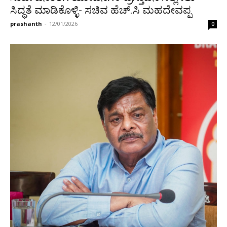
ಸಿದ್ಧತೆ ಮಾಡಿಕೊಳ್ಳಿ- ಸಚಿವ ಹೆಚ್.ಸಿ ಮಹದೇವಪ್ಪ
prashanth
-
12/01/2026
0