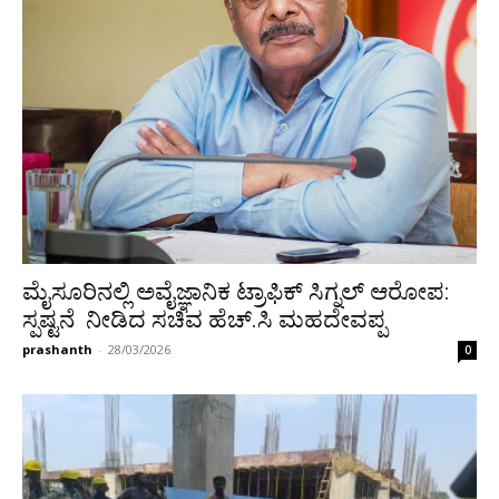
ಮೈಸೂರಿನಲ್ಲಿ ಅವೈಜ್ಞಾನಿಕ ಟ್ರಾಫಿಕ್ ಸಿಗ್ನಲ್ ಆರೋಪ:
ಸ್ಪಷ್ಟನೆ ನೀಡಿದ ಸಚಿವ ಹೆಚ್.ಸಿ ಮಹದೇವಪ್ಪ
prashanth
-
28/03/2026
0