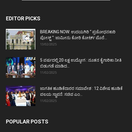
EDITOR PICKS
BREAKING NOW: ಉದಯಗಿರಿ “ ಪ್ರಚೋಧನಕಾರಿ
ಪೋಸ್ಟ್‌ “: ಜಾಮೀನು ಕೋರಿ ಕೋರ್ಟ್‌ ಮೊರೆ...
13/02/2025
5 ವರ್ಷದಲ್ಲಿ 20 ಲಕ್ಷ ಉದ್ಯೋಗ : ನೂತನ ಕೈಗಾರಿಕಾ ನೀತಿ
ಬಿಡುಗಡೆ ಮಾಡಿದ...
11/02/2025
ಜಾಗತಿಕ ಹೂಡಿಕೆದಾರರ ಸಮಾವೇಶ : 12 ವಿಶೇಷ ಹೂಡಿಕೆ
ವಲಯ ಸ್ಥಾಪನೆ: ಸಚಿವ ಎಂ...
11/02/2025
POPULAR POSTS