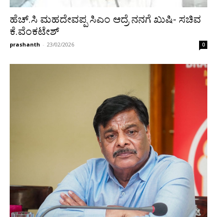
ಹೆಚ್.ಸಿ ಮಹದೇವಪ್ಪ ಸಿಎಂ ಆದ್ರೆ ನನಗೆ ಖುಷಿ- ಸಚಿವ
ಕೆ.ವೆಂಕಟೇಶ್
prashanth
-
23/02/2026
0