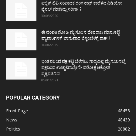
ಪಬ್ಲಿಕ್ ಟಿವಿ ಸಂಪಾದಕ ರಂಗನಾಥ್ ಕಾಲೆಳೆದ ವಿಡಿಯೋ
ವೈರಲ್ ಮಾಡಿದ್ದು ಸರಿನಾ..?
30/03/2020
ಈ ದಂಪತಿ ನೋಡಿ ಮೈಸೂರಿನ ದೇವರಾಜ ಮಾರುಕಟ್ಟೆ
ವ್ಯಾಪಾರಿಗಳಿಗೆ ಭಾನುವಾರ ಬೆಳ್ಳಂಬೆಳಗ್ಗೆ ಶಾಕ್..!
16/06/2019
ಇಂತವರಿಂದ ಪಕ್ಷ ಕಟ್ಟಿ ಬೆಳೆಸಲು ಸಾಧ್ಯವಿಲ್ಲ: ಮೈಸೂರಿನಲ್ಲೆ
ಪಕ್ಷದಿಂದ ಉಚ್ಚಾಟಿಸುತ್ತೇನೆ- ಪರೋಕ್ಷ ಆಕ್ರೋಶ
ವ್ಯಕ್ತಪಡಿಸಿದ...
05/01/2021
POPULAR CATEGORY
Front Page
48455
News
48439
Politics
28882