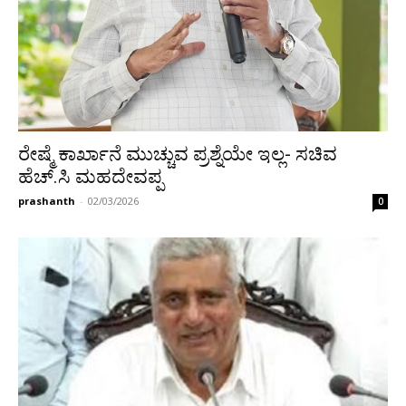
ರೇಷ್ಮೆ ಕಾರ್ಖಾನೆ ಮುಚ್ಚುವ ಪ್ರಶ್ನೆಯೇ ಇಲ್ಲ- ಸಚಿವ
ಹೆಚ್.ಸಿ ಮಹದೇವಪ್ಪ
prashanth
-
02/03/2026
0