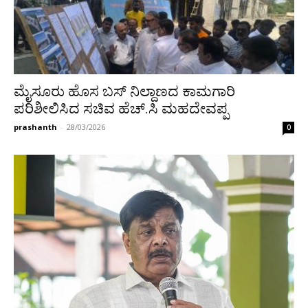
ಮೈಸೂರು ಹೊಸ ಬಸ್ ನಿಲ್ದಾಣದ ಕಾಮಗಾರಿ
ಪರಿಶೀಲಿಸಿದ ಸಚಿವ ಹೆಚ್.ಸಿ ಮಹದೇವಪ್ಪ
prashanth
-
28/03/2026
0