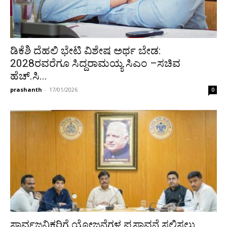
ಡಿಕೆಶಿ ದೆಹಲಿ ಭೇಟಿ ವಿಶೇಷ ಅರ್ಥ ಬೇಡ:
2028ರವರೆಗೂ ಸಿದ್ದರಾಮಯ್ಯ ಸಿಎಂ –ಸಚಿವ
ಹೆಚ್.ಸಿ...
prashanth
-
17/01/2026
0
ಸಾರ್ವಜನಿಕರಿಗೆ ಯೋಜನೆಗಳ ಪ್ರಸ್ತಾವನೆ ಸಲ್ಲಿಸಲು