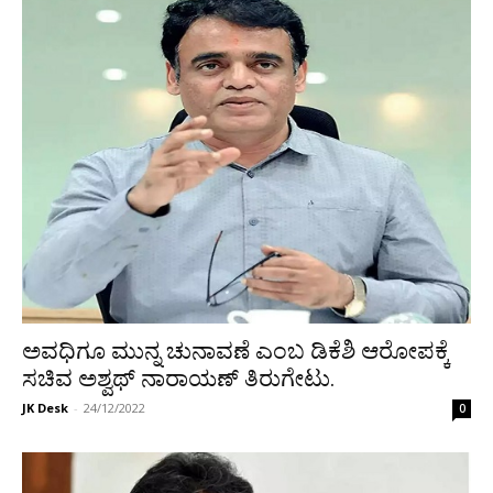
ಅವಧಿಗೂ ಮುನ್ನ ಚುನಾವಣೆ ಎಂಬ ಡಿಕೆಶಿ ಆರೋಪಕ್ಕೆ
ಸಚಿವ ಅಶ್ವಥ್ ನಾರಾಯಣ್ ತಿರುಗೇಟು.
JK Desk
-
24/12/2022
0