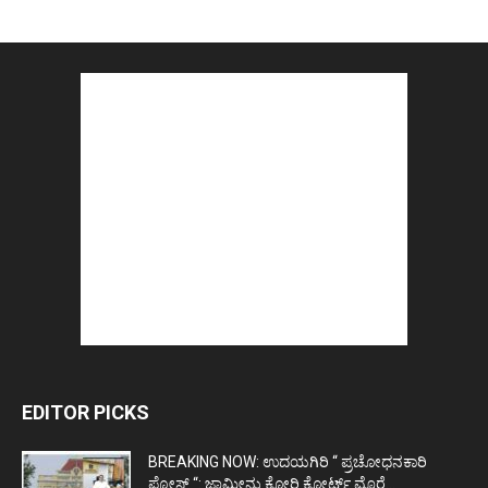
EDITOR PICKS
BREAKING NOW: ಉದಯಗಿರಿ “ ಪ್ರಚೋಧನಕಾರಿ
ಪೋಸ್ಟ್‌ “: ಜಾಮೀನು ಕೋರಿ ಕೋರ್ಟ್‌ ಮೊರೆ...