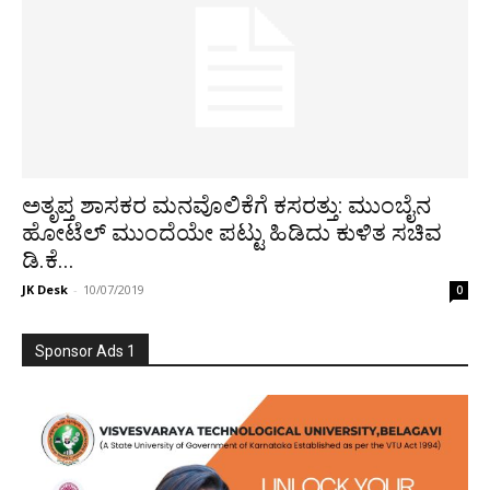
ಅತೃಪ್ತ ಶಾಸಕರ ಮನವೊಲಿಕೆಗೆ ಕಸರತ್ತು: ಮುಂಬೈನ
ಹೋಟೆಲ್ ಮುಂದೆಯೇ ಪಟ್ಟು ಹಿಡಿದು ಕುಳಿತ ಸಚಿವ
ಡಿ.ಕೆ...
JK Desk
-
10/07/2019
0
Sponsor Ads 1