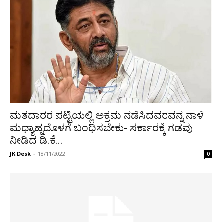
ಮತದಾರರ ಪಟ್ಟಿಯಲ್ಲಿ ಅಕ್ರಮ ನಡೆಸಿದವರವನ್ನ ನಾಳೆ
ಮಧ್ಯಾಹ್ನದೊಳಗೆ ಬಂಧಿಸಬೇಕು- ಸರ್ಕಾರಕ್ಕೆ ಗಡವು
ನೀಡಿದ ಡಿ.ಕೆ...
JK Desk
-
18/11/2022
0