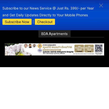
Subscribe to our News Service @ Just Rs. 399/- per Year
and Get Daily Updates Directly to Your Mobile Phones
Subscribe Now
|
Checkout
BDA Apartments