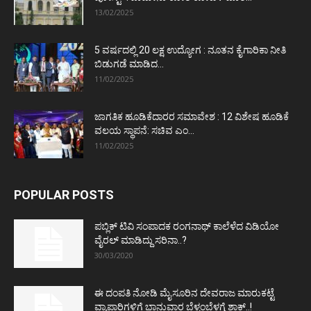
13/02/2025
5 ವರ್ಷದಲ್ಲಿ 20 ಲಕ್ಷ ಉದ್ಯೋಗ : ನೂತನ ಕೈಗಾರಿಕಾ ನೀತಿ
ಬಿಡುಗಡೆ ಮಾಡಿದ...
11/02/2025
ಜಾಗತಿಕ ಹೂಡಿಕೆದಾರರ ಸಮಾವೇಶ : 12 ವಿಶೇಷ ಹೂಡಿಕೆ
ವಲಯ ಸ್ಥಾಪನೆ: ಸಚಿವ ಎಂ...
11/02/2025
POPULAR POSTS
ಪಬ್ಲಿಕ್ ಟಿವಿ ಸಂಪಾದಕ ರಂಗನಾಥ್ ಕಾಲೆಳೆದ ವಿಡಿಯೋ
ವೈರಲ್ ಮಾಡಿದ್ದು ಸರಿನಾ..?
30/03/2020
ಈ ದಂಪತಿ ನೋಡಿ ಮೈಸೂರಿನ ದೇವರಾಜ ಮಾರುಕಟ್ಟೆ
ವ್ಯಾಪಾರಿಗಳಿಗೆ ಭಾನುವಾರ ಬೆಳ್ಳಂಬೆಳಗ್ಗೆ ಶಾಕ್..!