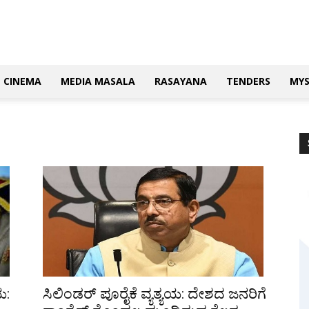
CINEMA
MEDIA MASALA
RASAYANA
TENDERS
MY
ಯ:
ಸಿಲಿಂಡರ್ ಪೂರೈಕೆ ವ್ಯತ್ಯಯ: ದೇಶದ ಜನರಿಗೆ