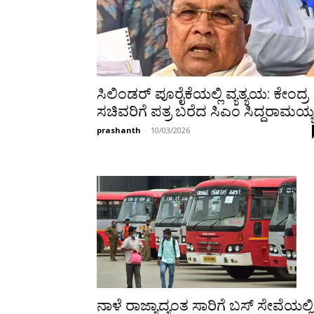
ಸಿಲಿಂಡರ್ ಪೂರೈಕೆಯಲ್ಲಿ ವ್ಯತ್ಯಯ: ಕೇಂದ್ರ
ಸಚಿವರಿಗೆ ಪತ್ರ ಬರೆದ ಸಿಎಂ ಸಿದ್ದರಾಮಯ್
prashanth
-
10/03/2026
ನಾಳೆ ರಾಜ್ಯಾದ್ಯಂತ ಸಾರಿಗೆ ಬಸ್ ಸೇವೆಯಲ್ಲಿ