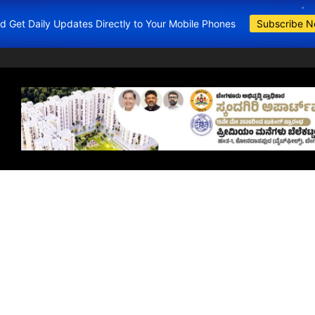
and Get Daily Updates Directly to Your Mobile Phones
Subscribe 
BDA Apartments