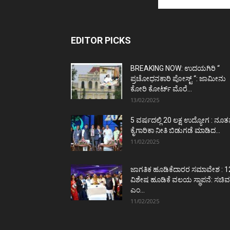
EDITOR PICKS
BREAKING NOW: ಉದಯಗಿರಿ “
ಪ್ರಚೋಧನಕಾರಿ ಪೋಸ್ಟ್‌ “: ಜಾಮೀನು
ಕೋರಿ ಕೋರ್ಟ್‌ ಮೊರೆ...
13/02/2025
5 ವರ್ಷದಲ್ಲಿ 20 ಲಕ್ಷ ಉದ್ಯೋಗ : ನೂ
ಕೈಗಾರಿಕಾ ನೀತಿ ಬಿಡುಗಡೆ ಮಾಡಿದ...
11/02/2025
ಜಾಗತಿಕ ಹೂಡಿಕೆದಾರರ ಸಮಾವೇಶ : 1
ವಿಶೇಷ ಹೂಡಿಕೆ ವಲಯ ಸ್ಥಾಪನೆ: ಸಚಿವ
ಎಂ...
11/02/2025