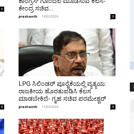
ಕಾಂಗ್ರೆಸ್ ಗೊಂದಲ ಮೂಡಿಸುವ ಕೆಲಸ-
ಕೇಂದ್ರ ಸಚಿವ...
0
prashanth
-
13/03/2026
0
LPG ಸಿಲಿಂಡರ್ ಪೂರೈಕೆಯಲ್ಲಿ ವ್ಯತ್ಯಯ:
ರಾಜಕೀಯ ಹೊರತುಪಡಿಸಿ ಕೆಲಸ
ಮಾಡಬೇಕಿದೆ- ಗೃಹ ಸಚಿವ ಪರಮೇಶ್ವರ್
prashanth
-
11/03/2026
0
0