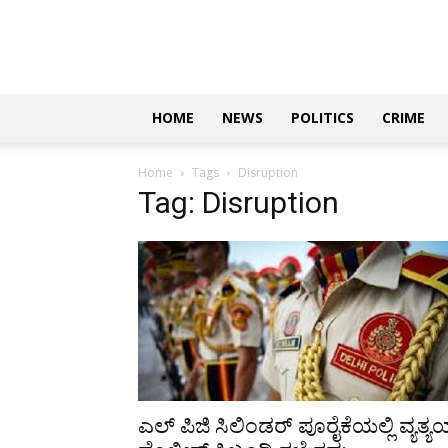
Updates
|
ಕನ್ನಡ
ನ್ಯೂಸ್
|
ಜಸ್ಟ್
HOME
NEWS
POLITICS
CRIME
ಕನ್ನಡ
Home
Tags
Disruption
Tag: Disruption
ಎಲ್ ಪಿಜಿ ಸಿಲಿಂಡರ್ ಪೂರೈಕೆಯಲ್ಲಿ ವ್ಯತ್ಯ