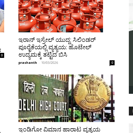
ಇರಾನ್ ಇಸ್ರೇಲ್ ಯುದ್ದ: ಸಿಲಿಂಡರ್
ಯ
ಪೂರೈಕೆಯಲ್ಲಿ ವ್ಯತ್ಯಯ: ಹೊಟೇಲ್
ಉದ್ಯಮಕ್ಕೆ ತಟ್ಟಿದ ಬಿಸಿ
0
prashanth
-
10/03/2026
0
ಇಂಡಿಗೋ ವಿಮಾನ ಹಾರಾಟ ವ್ಯತ್ಯಯ