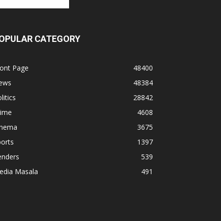
OPULAR CATEGORY
ront Page
48400
ews
48384
litics
28842
rime
4608
inema
3675
orts
1397
enders
539
edia Masala
491