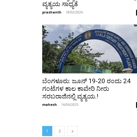
ವ್ಯತ್ಯಯ ಸಾಧ್ಯತೆ
prashanth
-
18/02/2026
ಬೆಂಗಳೂರು: ಜೂನ್ 19-20 ರಂದು 24
ಗಂಟೆಗಳ ಕಾಲ ಕಾವೇರಿ ನೀರು
ಸರಬರಾಜಿನಲ್ಲಿ ವ್ಯತ್ಯಯ.!
mahesh
-
16/06/2025
1
2