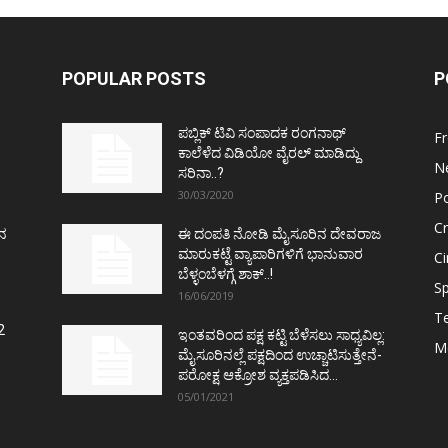
POPULAR POSTS
P
ಪಬ್ಲಿಕ್ ಟಿವಿ ಸಂಪಾದಕ ರಂಗನಾಥ್
F
ಕಾಲೆಳೆದ ವಿಡಿಯೋ ವೈರಲ್ ಮಾಡಿದ್ದು
N
ಸರಿನಾ..?
30/03/2020
Po
C
ತನ
ಈ ದಂಪತಿ ನೋಡಿ ಮೈಸೂರಿನ ದೇವರಾಜ
ಮಾರುಕಟ್ಟೆ ವ್ಯಾಪಾರಿಗಳಿಗೆ ಭಾನುವಾರ
C
ಬೆಳ್ಳಂಬೆಳಗ್ಗೆ ಶಾಕ್..!
Sp
16/06/2019
T
2
ಇಂತವರಿಂದ ಪಕ್ಷ ಕಟ್ಟಿ ಬೆಳೆಸಲು ಸಾಧ್ಯವಿಲ್ಲ:
M
ಮೈಸೂರಿನಲ್ಲೆ ಪಕ್ಷದಿಂದ ಉಚ್ಚಾಟಿಸುತ್ತೇನೆ-
ಪರೋಕ್ಷ ಆಕ್ರೋಶ ವ್ಯಕ್ತಪಡಿಸಿದ...
05/01/2021