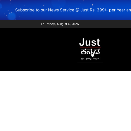
Subscribe to our News Service @ Just Rs. 399/- per Year 
Thursday, August 6, 2026
Just
Kannada
–
Online
Kannada
News
|
Breaking
Kannada
News
|
Karnataka
News
|
Live