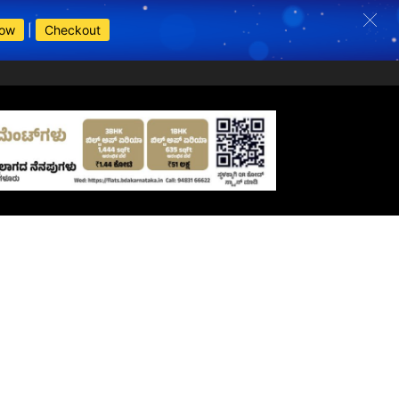
Now
|
Checkout