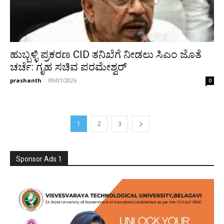
ಹುಬ್ಬಳ್ಳಿ ಪ್ರಕರಣ CID ತನಿಖೆಗೆ ನೀಡಲು ಸಿಎಂ ಜೊತೆ
ಚರ್ಚೆ: ಗೃಹ ಸಚಿವ ಪರಮೇಶ್ವರ್
prashanth
-
09/01/2026
0
1
2
3
Sponsor Ads 1