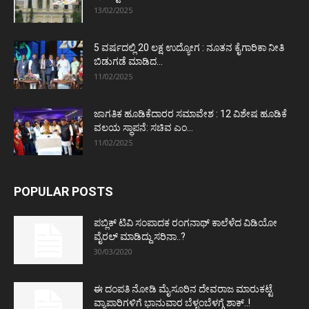
13/02/2025
5 ವರ್ಷದಲ್ಲಿ 20 ಲಕ್ಷ ಉದ್ಯೋಗ : ನೂತನ ಕೈಗಾರಿಕಾ ನೀತಿ
ಬಿಡುಗಡೆ ಮಾಡಿದ...
11/02/2025
ಜಾಗತಿಕ ಹೂಡಿಕೆದಾರರ ಸಮಾವೇಶ : 12 ವಿಶೇಷ ಹೂಡಿಕೆ
ವಲಯ ಸ್ಥಾಪನೆ: ಸಚಿವ ಎಂ...
11/02/2025
POPULAR POSTS
ಪಬ್ಲಿಕ್ ಟಿವಿ ಸಂಪಾದಕ ರಂಗನಾಥ್ ಕಾಲೆಳೆದ ವಿಡಿಯೋ
ವೈರಲ್ ಮಾಡಿದ್ದು ಸರಿನಾ..?
30/03/2020
ಈ ದಂಪತಿ ನೋಡಿ ಮೈಸೂರಿನ ದೇವರಾಜ ಮಾರುಕಟ್ಟೆ
ವ್ಯಾಪಾರಿಗಳಿಗೆ ಭಾನುವಾರ ಬೆಳ್ಳಂಬೆಳಗ್ಗೆ ಶಾಕ್..!