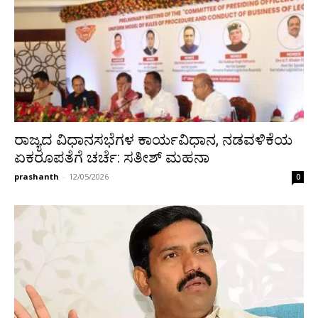
ರಾಜ್ಯದ ವಿಧಾನಸಭೆಗಳ ಕಾರ್ಯವಿಧಾನ, ನಡವಳಿಕೆಯ
ಏಕರೂಪತೆಗೆ ಚರ್ಚೆ: ಸತೀಶ್ ಮಹನಾ
prashanth
-
12/05/2026
0