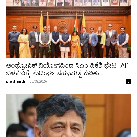
ಆಂಥ್ರೋಪಿಕ್ ನಿಯೋಗದಿಂದ ಸಿಎಂ ಡಿಕೆಶಿ ಭೇಟಿ: ‘AI’
ಬಳಕೆ ಬಗ್ಗೆ ಸುದೀರ್ಘ ಸಹಭಾಗಿತ್ವ ಕುರಿತು...
prashanth
-
06/08/2026
0