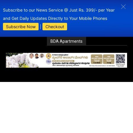
Subscribe to our News Service @ Just Rs. 399/- per Year
and Get Daily Updates Directly to Your Mobile Phones
Subscribe Now
|
Checkout
BDA Apartments