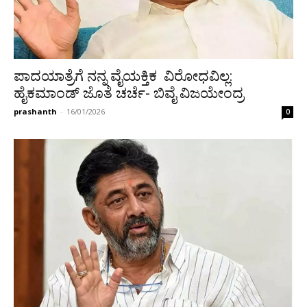
ಪಾದಯಾತ್ರೆಗೆ ನನ್ನ ವೈಯಕ್ತಿಕ ವಿರೋಧವಿಲ್ಲ:
ಹೈಕಮಾಂಡ್ ಜೊತೆ ಚರ್ಚೆ- ಬಿವೈ ವಿಜಯೇಂದ್ರ
prashanth
-
16/01/2026
0