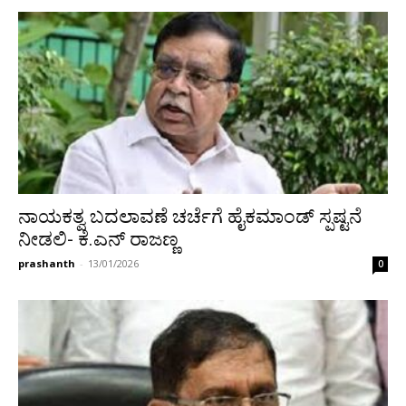
ನಾಯಕತ್ವ ಬದಲಾವಣೆ ಚರ್ಚೆಗೆ ಹೈಕಮಾಂಡ್ ಸ್ಪಷ್ಟನೆ
ನೀಡಲಿ- ಕೆ.ಎನ್ ರಾಜಣ್ಣ
prashanth
-
13/01/2026
0