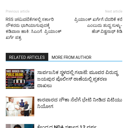
Previous article
Next article
RSS ಚಟುವಟಿಕೆಗಳಲ್ಲಿ ಸರ್ಕಾರಿ
ಪ್ರಿಯಾಂಕ್ ಖರ್ಗೆಗೆ ಬೆದರಿಕೆ ಕರೆ
ನೌಕರರು ಭಾಗಿಯಾಗುವುದಕ್ಕೆ
ಎಂಬುದು ಶುದ್ಧ ಸುಳ್ಳು-
ಕಡಿವಾಣ ಹಾಕಿ: ಸಿಎಂಗೆ ಪ್ರಿಯಾಂಕ್
ಹೆಚ್.ವಿಶ್ವನಾಥ್ ಕಿಡಿ
ಖರ್ಗೆ ಪತ್ರ
RELATED ARTICLES
MORE FROM AUTHOR
ಸಾರ್ವಜನಿಕ ಸ್ಥಳದಲ್ಲಿ ಗಲಾಟೆ: ಮೂವರ ವಿರುದ್ಧ
ಜಯಪುರ ಪೊಲೀಸ್ ಠಾಣೆಯಲ್ಲಿ ಪ್ರಕರಣ
ದಾಖಲು
ಕಾರವಾರದ ನೌಕಾ ನೆಲೆಗೆ ಭೇಟಿ ನೀಡಿದ ವಿಟಿಯು
ನಿಯೋಗ
ಕೇಂದ್ರದ NDA ಸರ್ಕಾರ 12 ವರ್ಷ