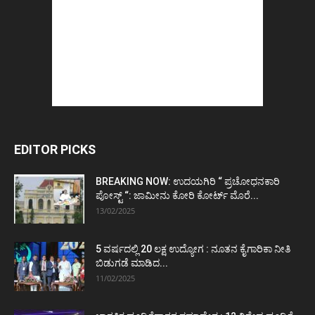
EDITOR PICKS
BREAKING NOW: ಉದಯಗಿರಿ “ ಪ್ರಚೋಧನಕಾರಿ
ಪೋಸ್ಟ್‌ “: ಜಾಮೀನು ಕೋರಿ ಕೋರ್ಟ್‌ ಮೊರೆ...
13/02/2025
5 ವರ್ಷದಲ್ಲಿ 20 ಲಕ್ಷ ಉದ್ಯೋಗ : ನೂತನ ಕೈಗಾರಿಕಾ ನೀತಿ
ಬಿಡುಗಡೆ ಮಾಡಿದ...
11/02/2025