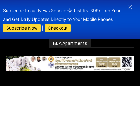
Subscribe to our News Service @ Just Rs. 399/- per Year
and Get Daily Updates Directly to Your Mobile Phones
Subscribe Now
|
Checkout
BDA Apartments