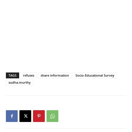
TAGS
refuses
share information
Socio-Educational Survey
sudha.murthy