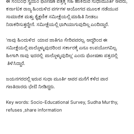
ಈ ಸಂಬಂಧ ಸ್ವಯಂ ಘೋಷಣೆ ಪತ್ರಕ್ಕೆ ಸಹಿ ಹಾಕಿರುವ ಸುಧಾಮೂರ್ತಿ ಅವರು,
ಕರ್ನಾಟಕ ರಾಜ್ಯ ಹಿಂದುಳಿದ ವರ್ಗಗಳ ಆಯೋಗದ ಮೂಲಕ ನಡೆಯುವ
ಸಾಮಾಜಿಕ ಮತ್ತು ಶೈಕ್ಷಣಿಕ ಸಮೀಕ್ಷೆಯಲ್ಲಿ ಮಾಹಿತಿ ನೀಡಲು
ನಿರಾಕರಿಸುತ್ತದ್ದೇನೆ. ಸಮೀಕ್ಷೆಯಲ್ಲಿ ಭಾಗಿಯಾಗುವುದಿಲ್ಲ ಎಂದಿದ್ದಾರೆ.
‘ನಾವು ಹಿಂದುಳಿದ ಯಾವ ಜಾತಿಗೂ ಸೇರಿವವರಲ್ಲ. ಅದ್ದರಿಂದ ಈ
ಸಮೀಕ್ಷೆಯಲ್ಲಿ ಪಾಲ್ಗೊಳ್ಳುವುದರಿಂದ ಸರ್ಕಾರಕ್ಕೆ ಏನೂ ಉಪಯೋಗವಿಲ್ಲ.
ಹೀಗಾಗಿ ನಾವು ಇದರಲ್ಲಿ ಪಾಲ್ಗೊಳ್ಳುವುದಿಲ್ಲ’ ಎಂದು ಘೋಷಣಾ ಪತ್ರದಲ್ಲಿ
ತಿಳಿಸಿದ್ದಾರೆ.
ಜಯನಗರದಲ್ಲಿ ಇರುವ ಸುಧಾ ಮೂರ್ತಿ ಅವರ ಮನೆಗೆ ಕಳೆದ ವಾರ
ಗಣತಿದಾರರು ಭೇಟಿ ನೀಡಿದ್ದರು.
Key words: Socio-Educational Survey, Sudha Murthy,
refuses ,share information