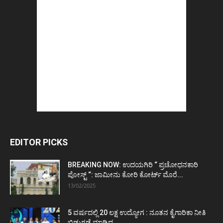
EDITOR PICKS
BREAKING NOW: ಉದಯಗಿರಿ “ ಪ್ರಚೋಧನಕಾರಿ
ಪೋಸ್ಟ್‌ “: ಜಾಮೀನು ಕೋರಿ ಕೋರ್ಟ್‌ ಮೊರೆ...
13/02/2025
5 ವರ್ಷದಲ್ಲಿ 20 ಲಕ್ಷ ಉದ್ಯೋಗ : ನೂತನ ಕೈಗಾರಿಕಾ ನೀತಿ
ಬಿಡುಗಡೆ ಮಾಡಿದ...