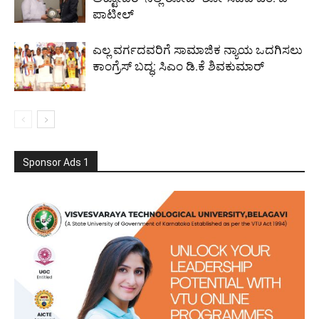
ಪಾಟೀಲ್
ಎಲ್ಲ ವರ್ಗದವರಿಗೆ ಸಾಮಾಜಿಕ ನ್ಯಾಯ ಒದಗಿಸಲು
ಕಾಂಗ್ರೆಸ್ ಬದ್ಧ: ಸಿಎಂ ಡಿ.ಕೆ ಶಿವಕುಮಾರ್
Sponsor Ads 1