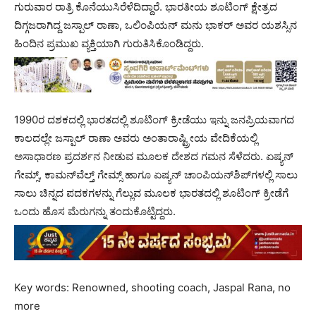
ಗುರುವಾರ ರಾತ್ರಿ ಕೊನೆಯುಸಿರೆಳೆದಿದ್ದಾರೆ. ಭಾರತೀಯ ಶೂಟಿಂಗ್ ಕ್ಷೇತ್ರದ
ದಿಗ್ಗಜರಾಗಿದ್ದ ಜಸ್ಪಾಲ್ ರಾಣಾ, ಒಲಿಂಪಿಯನ್ ಮನು ಭಾಕರ್ ಅವರ ಯಶಸ್ಸಿನ
ಹಿಂದಿನ ಪ್ರಮುಖ ವ್ಯಕ್ತಿಯಾಗಿ ಗುರುತಿಸಿಕೊಂಡಿದ್ದರು.
1990ರ ದಶಕದಲ್ಲಿ ಭಾರತದಲ್ಲಿ ಶೂಟಿಂಗ್ ಕ್ರೀಡೆಯು ಇನ್ನು ಜನಪ್ರಿಯವಾಗದ
ಕಾಲದಲ್ಲೇ ಜಸ್ಪಾಲ್ ರಾಣಾ ಅವರು ಅಂತಾರಾಷ್ಟ್ರೀಯ ವೇದಿಕೆಯಲ್ಲಿ
ಅಸಾಧಾರಣ ಪ್ರದರ್ಶನ ನೀಡುವ ಮೂಲಕ ದೇಶದ ಗಮನ ಸೆಳೆದರು. ಏಷ್ಯನ್
ಗೇಮ್ಸ್, ಕಾಮನ್‌ವೆಲ್ತ್ ಗೇಮ್ಸ್ ಹಾಗೂ ಏಷ್ಯನ್ ಚಾಂಪಿಯನ್‌ಶಿಪ್‌ಗಳಲ್ಲಿ ಸಾಲು
ಸಾಲು ಚಿನ್ನದ ಪದಕಗಳನ್ನು ಗೆಲ್ಲುವ ಮೂಲಕ ಭಾರತದಲ್ಲಿ ಶೂಟಿಂಗ್ ಕ್ರೀಡೆಗೆ
ಒಂದು ಹೊಸ ಮೆರುಗನ್ನು ತಂದುಕೊಟ್ಟಿದ್ದರು.
Key words: Renowned, shooting coach, Jaspal Rana, no
more