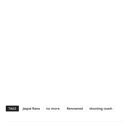
TAGS
Jaspal Rana
no more.
Renowned
shooting coach