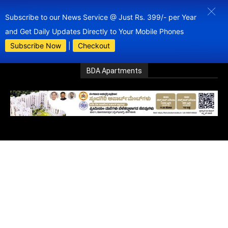
Subscribe to our News Service @ Just Rs. 399/- per Year
and Get Daily Updates Directly to Your Mobile Phones
Subscribe Now
|
Checkout
BDA Apartments