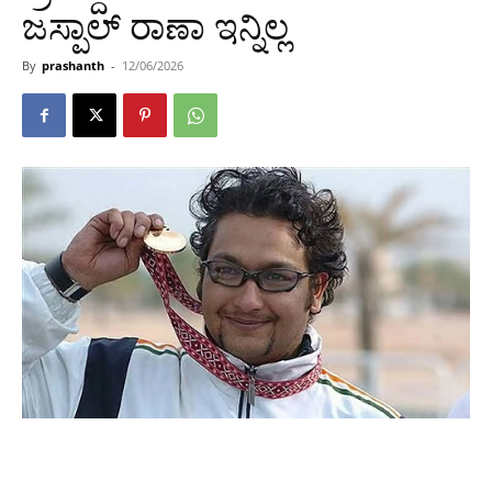
ಜಸ್ಪಾಲ್ ರಾಣಾ ಇನ್ನಿಲ್ಲ
By
prashanth
-
12/06/2026