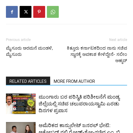
Previous article
Next article
ಮೈಸೂರು ಅರಮನೆ ಮಂಡಳಿ,
ಕಿತ್ತೂರು ಕರ್ನಾಟಕದಿಂದ ನಾನು ಸಚಿವ
ಮೈಸೂರು
ಸ್ಥಾನಕ್ಕೆ ಅವಕಾಶ ಕೇಳಿದ್ದೇನೆ- ಸಲೀಂ
ಅಹ್ಮದ್
RELATED ARTICLES
MORE FROM AUTHOR
ಮುಂಗಾರು ಬರ ಪರಿಸ್ಥಿತಿ ಪರಿಶೀಲನೆಗೆ ಮಂಡ್ಯ
ಜಿಲ್ಲೆಯಲ್ಲಿ ಸಚಿವ ಚಲುವರಾಯಸ್ವಾಮಿ ಎರಡು
ದಿನಗಳ ಪ್ರವಾಸ
ಅಮೆರಿಕದ ಕಾನ್ಸುಲೇಟ್ ಜನರಲ್ ಭೇಟಿ:
ಅಕ್ಟೋಬರ್ ನಲ್ಲಿ ರೋಡ್-ಶೋ-ಸಚಿವ ಎಂ. ಬಿ