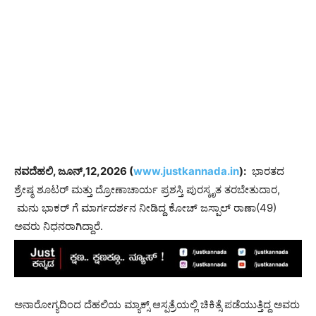
ನವದೆಹಲಿ, ಜೂನ್,12,2026 (
www.justkannada.in
):
ಭಾರತದ
ಶ್ರೇಷ್ಠ ಶೂಟರ್ ಮತ್ತು ದ್ರೋಣಾಚಾರ್ಯ ಪ್ರಶಸ್ತಿ ಪುರಸ್ಕೃತ ತರಬೇತುದಾರ,
ಮನು ಭಾಕರ್​ ಗೆ ಮಾರ್ಗದರ್ಶನ ನೀಡಿದ್ದ ಕೋಚ್ ಜಸ್ಪಾಲ್ ರಾಣಾ(49)
ಅವರು ನಿಧನರಾಗಿದ್ದಾರೆ.
ಅನಾರೋಗ್ಯದಿಂದ ದೆಹಲಿಯ ಮ್ಯಾಕ್ಸ್ ಆಸ್ಪತ್ರೆಯಲ್ಲಿ ಚಿಕಿತ್ಸೆ ಪಡೆಯುತ್ತಿದ್ದ ಅವರು