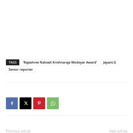
TAGS
‘Rajashree Nalvadi Krishnaraja Wodeyar Award’
Jayant.G
Senior reporter
Previous article
Next article