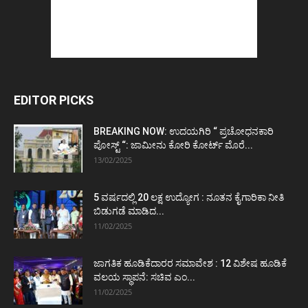
EDITOR PICKS
BREAKING NOW: ಉದಯಗಿರಿ “ ಪ್ರಚೋಧನಕಾರಿ
ಪೋಸ್ಟ್‌ “: ಜಾಮೀನು ಕೋರಿ ಕೋರ್ಟ್‌ ಮೊರೆ...
13/02/2025
5 ವರ್ಷದಲ್ಲಿ 20 ಲಕ್ಷ ಉದ್ಯೋಗ : ನೂತನ ಕೈಗಾರಿಕಾ ನೀತಿ
ಬಿಡುಗಡೆ ಮಾಡಿದ...
11/02/2025
ಜಾಗತಿಕ ಹೂಡಿಕೆದಾರರ ಸಮಾವೇಶ : 12 ವಿಶೇಷ ಹೂಡಿಕೆ
ವಲಯ ಸ್ಥಾಪನೆ: ಸಚಿವ ಎಂ...
11/02/2025