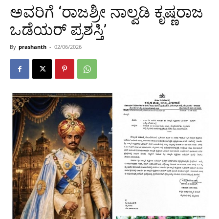
ಅವರಿಗೆ ‘ರಾಜಶ್ರೀ ನಾಲ್ವಡಿ ಕೃಷ್ಣರಾಜ
ಒಡೆಯರ್ ಪ್ರಶಸ್ತಿ’
By
prashanth
-
02/06/2026