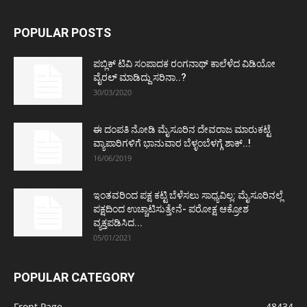
POPULAR POSTS
ಪಬ್ಲಿಕ್ ಟಿವಿ ಸಂಪಾದಕ ರಂಗನಾಥ್ ಕಾಲೆಳೆದ ವಿಡಿಯೋ
ವೈರಲ್ ಮಾಡಿದ್ದು ಸರಿನಾ..?
30/03/2020
ಈ ದಂಪತಿ ನೋಡಿ ಮೈಸೂರಿನ ದೇವರಾಜ ಮಾರುಕಟ್ಟೆ
ವ್ಯಾಪಾರಿಗಳಿಗೆ ಭಾನುವಾರ ಬೆಳ್ಳಂಬೆಳಗ್ಗೆ ಶಾಕ್..!
16/06/2019
ಇಂತವರಿಂದ ಪಕ್ಷ ಕಟ್ಟಿ ಬೆಳೆಸಲು ಸಾಧ್ಯವಿಲ್ಲ: ಮೈಸೂರಿನಲ್ಲೆ
ಪಕ್ಷದಿಂದ ಉಚ್ಚಾಟಿಸುತ್ತೇನೆ- ಪರೋಕ್ಷ ಆಕ್ರೋಶ
ವ್ಯಕ್ತಪಡಿಸಿದ...
05/01/2021
POPULAR CATEGORY
Front Page
48434