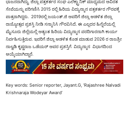
ಭಾಜನರಾಗಿದ್ದು. ಜಿಲ್ಲಾ ಪತ್ರಕರ್ತರ ಸಂಘ ಎಲೆಕ್ಟ್ರಾನಿಕ್ ಮಾಧ್ಯಮದ ಅವಿರತ
ಸೇವೆಯನ್ನು ಪರಿಗಣಿಸಿ 2015 ರಲ್ಲಿ ಹಿರಿಯ ವಿದ್ಯುನ್ಮಾನ ಪತ್ರಕರ್ತರ ಗೌರವಕ್ಕೆ
ಪಾತ್ರರಾಗಿದ್ದರು. 2019ರಲ್ಲಿ ಜಯಂತ್.ಜಿ ಅವರಿಗೆ ಜಿಲ್ಲಾ ಆಡಳಿತ ಜಿಲ್ಲಾ
ರಾಜ್ಯೋತ್ಸವ ಪ್ರಶಸ್ತಿ ನೀಡಿ ಸನ್ಮಾನಿಸಿ ಗೌರವಿಸಿದೆ. ಈ ಎಲ್ಲದರ ಹಿನ್ನೆಲೆಯಲ್ಲಿ
ಮೈಸೂರು ಜಿಲ್ಲೆಯಲ್ಲಿ ಅತ್ಯಂತ ಹಿರಿಯ ವಿದ್ಯುನ್ಮಾನ ವರದಿಗಾರನಾಗಿ ಕಾರ್ಯ
ನಿರ್ವಹಿಸುತ್ತಿರುವ. ಇವರಿಗೆ ಜಿಲ್ಲಾ ಆಡಳಿತ ಕೊಡ ಮಾಡುವ 2026 ರ ರಾಜಶ್ರೀ
ನಾಲ್ವಡಿ ಕೃಷ್ಣರಾಜ ಒಡೆಯರ್ ಅವರ ಪ್ರಶಸ್ತಿಗೆ ವಿದ್ಯುನ್ಮಾನ ವಿಭಾಗದಿಂದ
ಆಯ್ಕೆಯಾಗಿದ್ದಾರೆ.
Key words: Senior reporter, Jayant.G, ‘Rajashree Nalvadi
Krishnaraja Wodeyar Award’