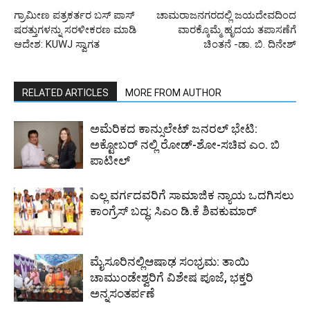
ಗ್ರಾಮೀಣ ಪತ್ರಕರ್ತರ ಬಸ್ ಪಾಸ್
ಚಾಮರಾಜನಗರದಲ್ಲಿ ಜಯದೇವದಿಂದ
ಷರತ್ತುಗಳನ್ನು ಸರಳೀಕರಣ ಮಾಡಿ
ವಾರಕ್ಕೊಮ್ಮೆ ಹೃದಯ ತಪಾಸಣೆಗೆ
ಆದೇಶ: KUWJ ಸ್ವಾಗತ
ಚಿಂತನೆ -ಡಾ. ಬಿ. ದಿನೇಶ್
RELATED ARTICLES
MORE FROM AUTHOR
ಅಮೆರಿಕದ ಕಾನ್ಸುಲೇಟ್ ಜನರಲ್ ಭೇಟಿ:
ಅಕ್ಟೋಬರ್ ನಲ್ಲಿ ರೋಡ್-ಶೋ-ಸಚಿವ ಎಂ. ಬಿ
ಪಾಟೀಲ್
ಎಲ್ಲ ವರ್ಗದವರಿಗೆ ಸಾಮಾಜಿಕ ನ್ಯಾಯ ಒದಗಿಸಲು
ಕಾಂಗ್ರೆಸ್ ಬದ್ಧ: ಸಿಎಂ ಡಿ.ಕೆ ಶಿವಕುಮಾರ್
ಮೈಸೂರಿನಲ್ಲಿಆಷಾಢ ಸಂಭ್ರಮ: ತಾಯಿ
ಚಾಮುಂಡೇಶ್ವರಿಗೆ ವಿಶೇಷ ಪೂಜೆ, ಭಕ್ತರಿ
ಅನ್ನಸಂತರ್ಪಣೆ