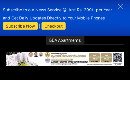
Subscribe to our News Service @ Just Rs. 399/- per Year
and Get Daily Updates Directly to Your Mobile Phones
Subscribe Now
|
Checkout
BDA Apartments